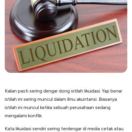
Blog
Paper XB
Kumpulan tips dan informasi bisnis
Bayar luar negeri pakai kartu kredit
Kartu Kredit Bisnis
Paper Card
Satu kartu untuk bisnis & personal
Paper Horizon
Kartu korporat expense terlengkap
Solusi Industri
Food & Beverages
Kelola Multi Outlet & Supplier
Kalian pasti sering dengar dong istilah likuidasi. Yap benar
Konstruksi
istilah ini sering muncul dalam ilmu akuntansi. Biasanya
Kelola Pembayaran Termin Proyek
istilah ini muncul ketika sebuah perusahaan sedang
Health & Beauty
Terima Pembayaran Instan Dan CC
mengalami konflik.
Kata likuidasi sendiri sering terdengar di media cetak atau