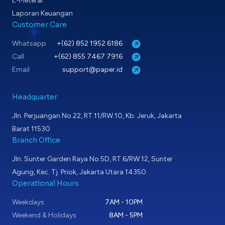
E-Meterai
Laporan Keuangan
Customer Care
Whatsapp
+(62) 852 1952 6186
Call
+(62) 855 7467 7916
Email
support@paper.id
Headquarter
Jln. Perjuangan No.22, RT.11/RW.10, Kb. Jeruk, Jakarta
Barat 11530
Branch Office
Jln. Sunter Garden Raya No.5D, RT.6/RW.12, Sunter
Agung, Kec. Tj. Priok, Jakarta Utara 14350
Operational Hours
Weekdays
7AM - 10PM
Weekend & Holidays
8AM - 5PM