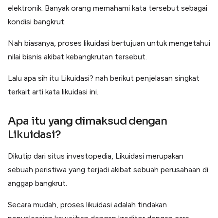
Lainnya
elektronik. Banyak orang memahami kata tersebut sebagai
Open API
kondisi bangkrut.
Integrasi sistem bisnis dengan API
Software Akuntansi
Nah biasanya, proses likuidasi bertujuan untuk mengetahui
Pencatatan Laporan Keuangan Gratis
nilai bisnis akibat kebangkrutan tersebut.
Integrasi Accurate
Integrasi Paper dengan Accurate
Lalu apa sih itu Likuidasi? nah berikut penjelasan singkat
terkait arti kata likuidasi ini.
Apa itu yang dimaksud dengan
Likuidasi?
Dikutip dari situs investopedia, Likuidasi merupakan
sebuah peristiwa yang terjadi akibat sebuah perusahaan di
anggap bangkrut.
Secara mudah, proses likuidasi adalah tindakan