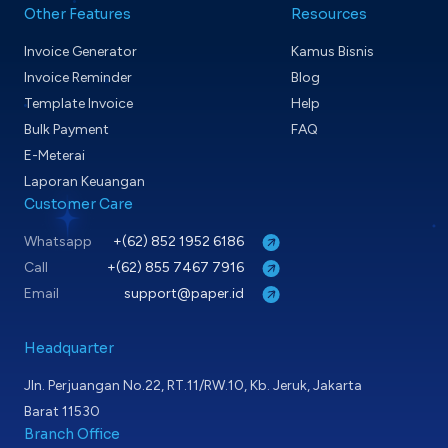
Other Features
Resources
Invoice Generator
Kamus Bisnis
Invoice Reminder
Blog
Template Invoice
Help
Bulk Payment
FAQ
E-Meterai
Laporan Keuangan
Customer Care
Whatsapp
+(62) 852 1952 6186
Call
+(62) 855 7467 7916
Email
support@paper.id
Headquarter
Jln. Perjuangan No.22, RT.11/RW.10, Kb. Jeruk, Jakarta
Barat 11530
Branch Office