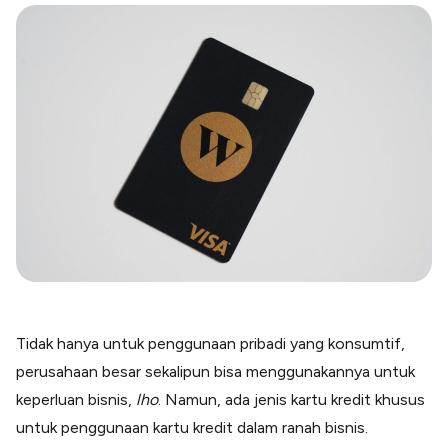
Blog
Paper XB
Kumpulan tips dan informasi bisnis
Bayar luar negeri pakai kartu kredit
Kartu Kredit Bisnis
Paper Card
Satu kartu untuk bisnis & personal
Paper Horizon
Kartu korporat expense terlengkap
Solusi Industri
Food & Beverages
Kelola Multi Outlet & Supplier
Konstruksi
Kelola Pembayaran Termin Proyek
Tidak hanya untuk penggunaan pribadi yang konsumtif,
Health & Beauty
perusahaan besar sekalipun bisa menggunakannya untuk
Terima Pembayaran Instan Dan CC
keperluan bisnis,
lho
. Namun, ada jenis kartu kredit khusus
untuk penggunaan kartu kredit dalam ranah bisnis.