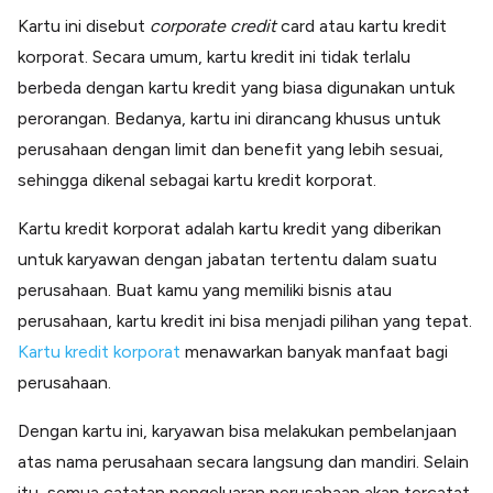
Lainnya
Kartu ini disebut
corporate credit
card atau kartu kredit
Open API
Integrasi sistem bisnis dengan API
korporat. Secara umum, kartu kredit ini tidak terlalu
berbeda dengan kartu kredit yang biasa digunakan untuk
Software Akuntansi
Pencatatan Laporan Keuangan Gratis
perorangan. Bedanya, kartu ini dirancang khusus untuk
Integrasi Accurate
perusahaan dengan limit dan benefit yang lebih sesuai,
Integrasi Paper dengan Accurate
sehingga dikenal sebagai kartu kredit korporat.
Kartu kredit korporat adalah kartu kredit yang diberikan
untuk karyawan dengan jabatan tertentu dalam suatu
perusahaan. Buat kamu yang memiliki bisnis atau
perusahaan, kartu kredit ini bisa menjadi pilihan yang tepat.
Kartu kredit korporat
menawarkan banyak manfaat bagi
perusahaan.
Dengan kartu ini, karyawan bisa melakukan pembelanjaan
atas nama perusahaan secara langsung dan mandiri. Selain
itu, semua catatan pengeluaran perusahaan akan tercatat