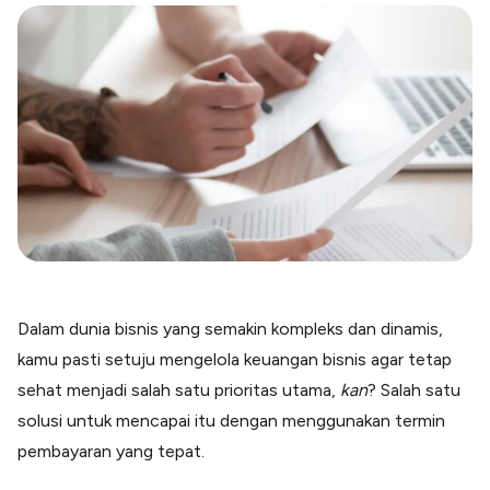
Blog
Paper XB
Kumpulan tips dan informasi bisnis
Bayar luar negeri pakai kartu kredit
Kartu Kredit Bisnis
Paper Card
Satu kartu untuk bisnis & personal
Paper Horizon
Kartu korporat expense terlengkap
Solusi Industri
Food & Beverages
Kelola Multi Outlet & Supplier
Dalam dunia bisnis yang semakin kompleks dan dinamis,
Konstruksi
kamu pasti setuju mengelola keuangan bisnis agar tetap
Kelola Pembayaran Termin Proyek
sehat menjadi salah satu prioritas utama,
kan
? Salah satu
Health & Beauty
Terima Pembayaran Instan Dan CC
solusi untuk mencapai itu dengan menggunakan termin
pembayaran yang tepat.