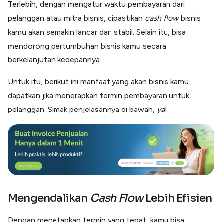
Terlebih, dengan mengatur waktu pembayaran dari
Lainnya
Open API
pelanggan atau mitra bisnis, dipastikan
cash flow
bisnis
Integrasi sistem bisnis dengan API
kamu akan semakin lancar dan stabil. Selain itu, bisa
Software Akuntansi
mendorong pertumbuhan bisnis kamu secara
Pencatatan Laporan Keuangan Gratis
berkelanjutan kedepannya.
Integrasi Accurate
Integrasi Paper dengan Accurate
Untuk itu, berikut ini manfaat yang akan bisnis kamu
dapatkan jika menerapkan termin pembayaran untuk
pelanggan. Simak penjelasannya di bawah,
ya
!
Mengendalikan
Cash Flow
Lebih Efisien
Dengan menetapkan termin yang tepat, kamu bisa