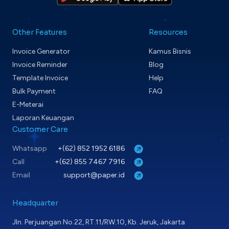
Other Features
Resources
Invoice Generator
Kamus Bisnis
Invoice Reminder
Blog
Template Invoice
Help
Bulk Payment
FAQ
E-Meterai
Laporan Keuangan
Customer Care
Whatsapp
+(62) 852 1952 6186
Call
+(62) 855 7467 7916
Email
support@paper.id
Headquarter
Jln. Perjuangan No.22, RT.11/RW.10, Kb. Jeruk, Jakarta