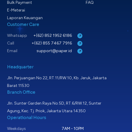
Bulk Payment
FAQ
E-Meterai
Laporan Keuangan
Customer Care
Whatsapp
+(62) 852 1952 6186
Call
+(62) 855 7467 7916
Email
support@paper.id
Headquarter
Jln. Perjuangan No.22, RT.11/RW.10, Kb. Jeruk, Jakarta
Barat 11530
Branch Office
Jln. Sunter Garden Raya No.5D, RT.6/RW.12, Sunter
Agung, Kec. Tj. Priok, Jakarta Utara 14350
Operational Hours
Weekdays
7AM - 10PM