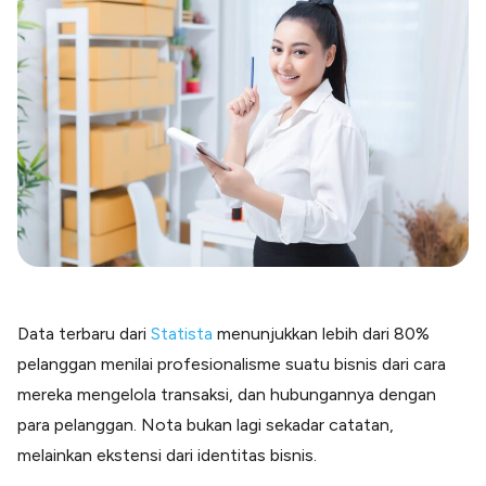
Blog
Paper XB
Kumpulan tips dan informasi bisnis
Bayar luar negeri pakai kartu kredit
Kartu Kredit Bisnis
Paper Card
Satu kartu untuk bisnis & personal
Paper Horizon
Kartu korporat expense terlengkap
Solusi Industri
Food & Beverages
Kelola Multi Outlet & Supplier
Data terbaru dari
Statista
menunjukkan lebih dari 80%
Konstruksi
pelanggan menilai profesionalisme suatu bisnis dari cara
Kelola Pembayaran Termin Proyek
mereka mengelola transaksi, dan hubungannya dengan
Health & Beauty
Terima Pembayaran Instan Dan CC
para pelanggan. Nota bukan lagi sekadar catatan,
melainkan ekstensi dari identitas bisnis.