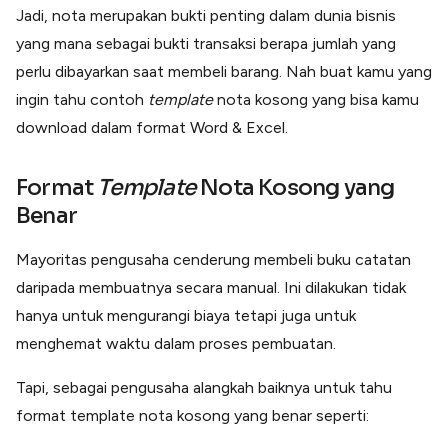
Lainnya
Jadi, nota merupakan bukti penting dalam dunia bisnis
Open API
yang mana sebagai bukti transaksi berapa jumlah yang
Integrasi sistem bisnis dengan API
perlu dibayarkan saat membeli barang. Nah buat kamu yang
Software Akuntansi
Pencatatan Laporan Keuangan Gratis
ingin tahu contoh
template
nota kosong yang bisa kamu
download dalam format Word & Excel.
Integrasi Accurate
Integrasi Paper dengan Accurate
Format
Template
Nota Kosong yang
Benar
Mayoritas pengusaha cenderung membeli buku catatan
daripada membuatnya secara manual. Ini dilakukan tidak
hanya untuk mengurangi biaya tetapi juga untuk
menghemat waktu dalam proses pembuatan.
Tapi, sebagai pengusaha alangkah baiknya untuk tahu
format template nota kosong yang benar seperti: