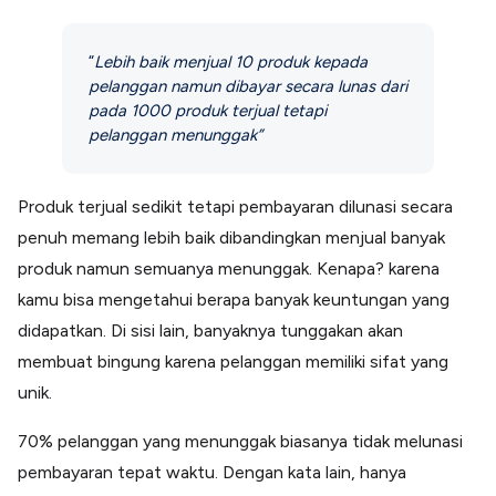
Lainnya
Open API
Integrasi sistem bisnis dengan API
“
Lebih baik menjual 10
produk kepada
pelanggan namun dibayar secara lunas dari
Software Akuntansi
Pencatatan Laporan Keuangan Gratis
pada 1000 produk terjual tetapi
pelanggan menunggak”
Integrasi Accurate
Integrasi Paper dengan Accurate
Produk terjual sedikit tetapi pembayaran dilunasi secara
penuh memang lebih baik dibandingkan menjual banyak
produk namun semuanya menunggak. Kenapa? karena
kamu bisa mengetahui berapa banyak keuntungan yang
didapatkan. Di sisi lain, banyaknya tunggakan akan
membuat bingung karena pelanggan memiliki sifat yang
unik.
70% pelanggan yang menunggak biasanya tidak melunasi
pembayaran tepat waktu. Dengan kata lain, hanya