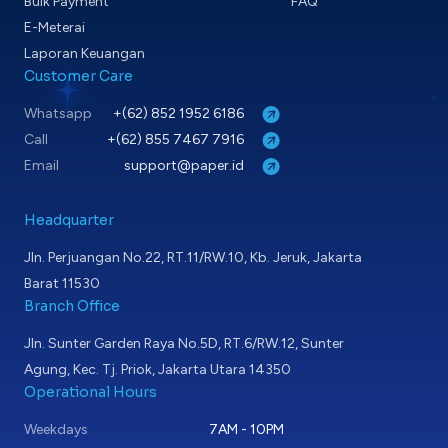
Bulk Payment
FAQ
E-Meterai
Laporan Keuangan
Customer Care
Whatsapp
+(62) 852 1952 6186
Call
+(62) 855 7467 7916
Email
support@paper.id
Headquarter
Jln. Perjuangan No.22, RT.11/RW.10, Kb. Jeruk, Jakarta
Barat 11530
Branch Office
Jln. Sunter Garden Raya No.5D, RT.6/RW.12, Sunter
Agung, Kec. Tj. Priok, Jakarta Utara 14350
Operational Hours
Weekdays
7AM - 10PM