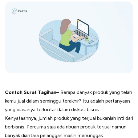
Blog
Paper XB
Kumpulan tips dan informasi bisnis
Bayar luar negeri pakai kartu kredit
Kartu Kredit Bisnis
Paper Card
Satu kartu untuk bisnis & personal
Paper Horizon
Kartu korporat expense terlengkap
Solusi Industri
Food & Beverages
Kelola Multi Outlet & Supplier
Contoh Surat Tagihan
–
Berapa banyak produk yang telah
Konstruksi
kamu jual dalam seminggu terakhir? Itu adalah pertanyaan
Kelola Pembayaran Termin Proyek
yang biasanya terlontar dalam diskusi bisnis.
Health & Beauty
Terima Pembayaran Instan Dan CC
Kenyataannya, jumlah produk yang terjual bukanlah inti dari
berbisnis. Percuma saja ada ribuan produk terjual namun
banyak diantara pelanggan masih menunggak.