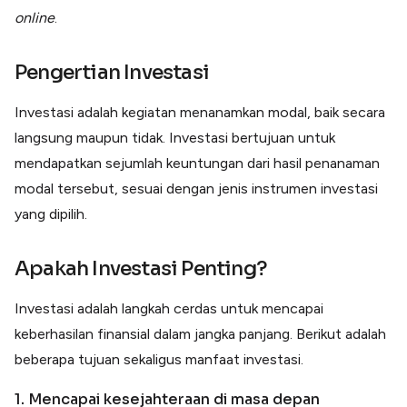
Lainnya
online
.
Open API
Integrasi sistem bisnis dengan API
Pengertian Investasi
Software Akuntansi
Pencatatan Laporan Keuangan Gratis
Investasi adalah kegiatan menanamkan modal, baik secara
Integrasi Accurate
Integrasi Paper dengan Accurate
langsung maupun tidak. Investasi bertujuan untuk
mendapatkan sejumlah keuntungan dari hasil penanaman
modal tersebut, sesuai dengan jenis instrumen investasi
yang dipilih.
Apakah Investasi Penting?
Investasi adalah langkah cerdas untuk mencapai
keberhasilan finansial dalam jangka panjang. Berikut adalah
beberapa tujuan sekaligus manfaat investasi.
1. Mencapai kesejahteraan di masa depan