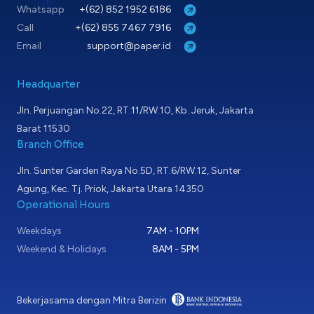
Whatsapp
+(62) 852 1952 6186
Call
+(62) 855 7467 7916
Email
support@paper.id
Headquarter
Jln. Perjuangan No.22, RT.11/RW.10, Kb. Jeruk, Jakarta
Barat 11530
Branch Office
Jln. Sunter Garden Raya No.5D, RT.6/RW.12, Sunter
Agung, Kec. Tj. Priok, Jakarta Utara 14350
Operational Hours
Weekdays
7AM - 10PM
Weekend & Holidays
8AM - 5PM
Bekerjasama dengan Mitra Berizin