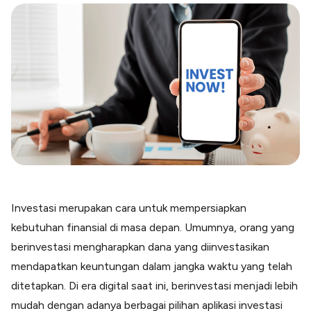
Blog
Paper XB
Kumpulan tips dan informasi bisnis
Bayar luar negeri pakai kartu kredit
Kartu Kredit Bisnis
Paper Card
Satu kartu untuk bisnis & personal
Paper Horizon
Kartu korporat expense terlengkap
Solusi Industri
Food & Beverages
Kelola Multi Outlet & Supplier
Investasi merupakan cara untuk mempersiapkan
Konstruksi
kebutuhan finansial di masa depan. Umumnya, orang yang
Kelola Pembayaran Termin Proyek
berinvestasi mengharapkan dana yang diinvestasikan
Health & Beauty
Terima Pembayaran Instan Dan CC
mendapatkan keuntungan dalam jangka waktu yang telah
ditetapkan. Di era digital saat ini, berinvestasi menjadi lebih
mudah dengan adanya berbagai pilihan aplikasi investasi