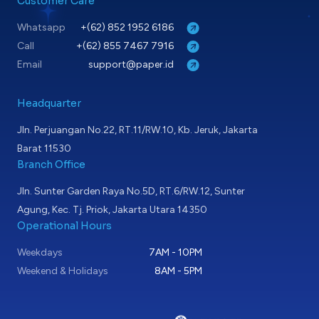
Customer Care
Whatsapp
+(62) 852 1952 6186
Call
+(62) 855 7467 7916
Email
support@paper.id
Headquarter
Jln. Perjuangan No.22, RT.11/RW.10, Kb. Jeruk, Jakarta
Barat 11530
Branch Office
Jln. Sunter Garden Raya No.5D, RT.6/RW.12, Sunter
Agung, Kec. Tj. Priok, Jakarta Utara 14350
Operational Hours
Weekdays
7AM - 10PM
Weekend & Holidays
8AM - 5PM