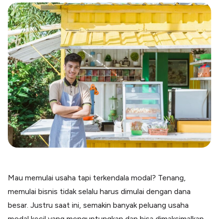
Blog
Paper XB
Kumpulan tips dan informasi bisnis
Bayar luar negeri pakai kartu kredit
Kartu Kredit Bisnis
Paper Card
Satu kartu untuk bisnis & personal
Paper Horizon
Kartu korporat expense terlengkap
Solusi Industri
Food & Beverages
Kelola Multi Outlet & Supplier
Konstruksi
Kelola Pembayaran Termin Proyek
Mau memulai usaha tapi terkendala modal? Tenang,
Health & Beauty
Terima Pembayaran Instan Dan CC
memulai bisnis tidak selalu harus dimulai dengan dana
besar. Justru saat ini, semakin banyak peluang usaha
modal kecil yang menguntungkan dan bisa dimaksimalkan