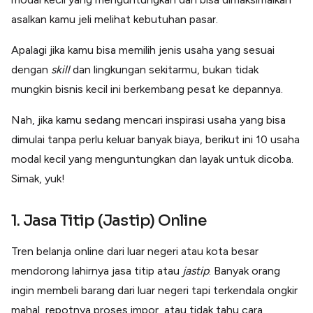
Lainnya
asalkan kamu jeli melihat kebutuhan pasar.
Open API
Integrasi sistem bisnis dengan API
Apalagi jika kamu bisa memilih jenis usaha yang sesuai
Software Akuntansi
Pencatatan Laporan Keuangan Gratis
dengan
skill
dan lingkungan sekitarmu, bukan tidak
mungkin bisnis kecil ini berkembang pesat ke depannya.
Integrasi Accurate
Integrasi Paper dengan Accurate
Nah, jika kamu sedang mencari inspirasi usaha yang bisa
dimulai tanpa perlu keluar banyak biaya, berikut ini 10 usaha
modal kecil yang menguntungkan dan layak untuk dicoba.
Simak, yuk!
1. Jasa Titip (Jastip) Online
Tren belanja online dari luar negeri atau kota besar
mendorong lahirnya jasa titip atau
jastip
. Banyak orang
ingin membeli barang dari luar negeri tapi terkendala ongkir
mahal, repotnya proses impor, atau tidak tahu cara