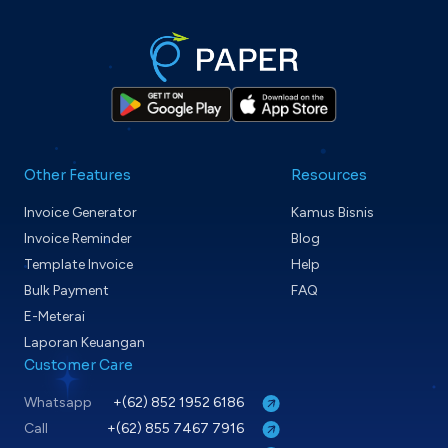
Other Features
Resources
Invoice Generator
Kamus Bisnis
Invoice Reminder
Blog
Template Invoice
Help
Bulk Payment
FAQ
E-Meterai
Laporan Keuangan
Customer Care
Whatsapp
+(62) 852 1952 6186
Call
+(62) 855 7467 7916