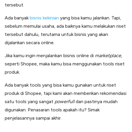
Lainnya
tersebut.
Open API
Integrasi sistem bisnis dengan API
Ada banyak
bisnis kekinian
yang bisa kamu jalankan. Tapi,
Software Akuntansi
sebelum memulai usaha, ada baiknya kamu melakukan riset
Pencatatan Laporan Keuangan Gratis
tersebut dahulu, terutama untuk bisnis yang akan
Integrasi Accurate
dijalankan secara online.
Integrasi Paper dengan Accurate
Jika kamu ingin menjalankan bisnis online di
marketplace
,
seperti Shopee, maka kamu bisa menggunakan tools riset
produk.
Ada banyak tools yang bisa kamu gunakan untuk riset
produk di Shopee, tapi kami akan memberikan rekomendasi
satu tools yang sangat
powerfull
dan pastinya mudah
digunakan. Penasaran tools apakah itu? Simak
penjelasannya sampai akhir.