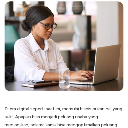
Blog
Paper XB
Kumpulan tips dan informasi bisnis
Bayar luar negeri pakai kartu kredit
Kartu Kredit Bisnis
Paper Card
Satu kartu untuk bisnis & personal
Paper Horizon
Kartu korporat expense terlengkap
Solusi Industri
Food & Beverages
Kelola Multi Outlet & Supplier
Konstruksi
Kelola Pembayaran Termin Proyek
Health & Beauty
Di era digital seperti saat ini, memulai bisnis bukan hal yang
Terima Pembayaran Instan Dan CC
sulit. Apapun bisa menjadi peluang usaha yang
menjanjikan, selama kamu bisa mengoptimalkan peluang