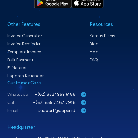
Other Features
Resources
Invoice Generator
Kamus Bisnis
Invoice Reminder
Blog
Template Invoice
Help
Bulk Payment
FAQ
E-Meterai
Laporan Keuangan
Customer Care
Whatsapp
+(62) 852 1952 6186
Call
+(62) 855 7467 7916
Email
support@paper.id
Headquarter