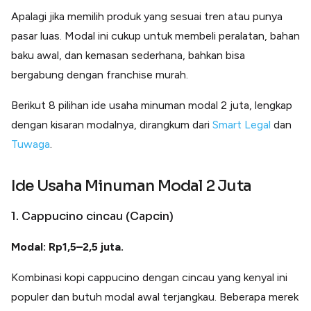
Lainnya
Apalagi jika memilih produk yang sesuai tren atau punya
Open API
Integrasi sistem bisnis dengan API
pasar luas. Modal ini cukup untuk membeli peralatan, bahan
baku awal, dan kemasan sederhana, bahkan bisa
Software Akuntansi
Pencatatan Laporan Keuangan Gratis
bergabung dengan franchise murah.
Integrasi Accurate
Integrasi Paper dengan Accurate
Berikut 8 pilihan ide usaha minuman modal 2 juta, lengkap
dengan kisaran modalnya, dirangkum dari
Smart Legal
dan
Tuwaga
.
Ide Usaha Minuman Modal 2 Juta
1. Cappucino cincau (Capcin)
Modal: Rp1,5–2,5 juta.
Kombinasi kopi cappucino dengan cincau yang kenyal ini
populer dan butuh modal awal terjangkau. Beberapa merek