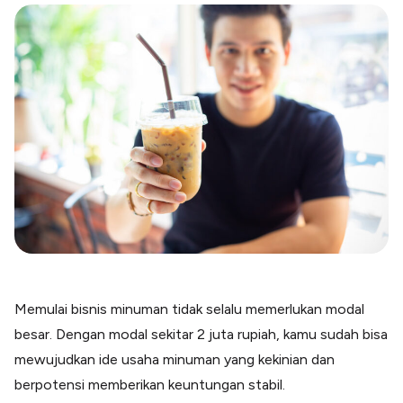
Blog
Paper XB
Kumpulan tips dan informasi bisnis
Bayar luar negeri pakai kartu kredit
Kartu Kredit Bisnis
Paper Card
Satu kartu untuk bisnis & personal
Paper Horizon
Kartu korporat expense terlengkap
Solusi Industri
Food & Beverages
Kelola Multi Outlet & Supplier
Konstruksi
Kelola Pembayaran Termin Proyek
Memulai bisnis minuman tidak selalu memerlukan modal
Health & Beauty
besar. Dengan modal sekitar 2 juta rupiah, kamu sudah bisa
Terima Pembayaran Instan Dan CC
mewujudkan ide usaha minuman yang kekinian dan
berpotensi memberikan keuntungan stabil.