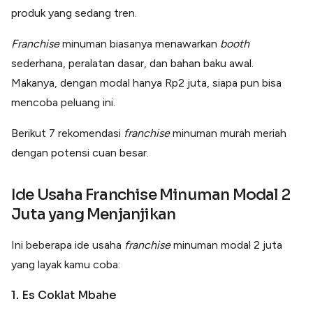
Lainnya
produk yang sedang tren.
Open API
Integrasi sistem bisnis dengan API
Franchise
minuman biasanya menawarkan
booth
Software Akuntansi
sederhana, peralatan dasar, dan bahan baku awal.
Pencatatan Laporan Keuangan Gratis
Makanya, dengan modal hanya Rp2 juta, siapa pun bisa
Integrasi Accurate
Integrasi Paper dengan Accurate
mencoba peluang ini.
Berikut 7 rekomendasi
franchise
minuman murah meriah
dengan potensi cuan besar.
Ide Usaha Franchise Minuman Modal 2
Juta yang Menjanjikan
Ini beberapa ide usaha
franchise
minuman modal 2 juta
yang layak kamu coba:
1. Es Coklat Mbahe