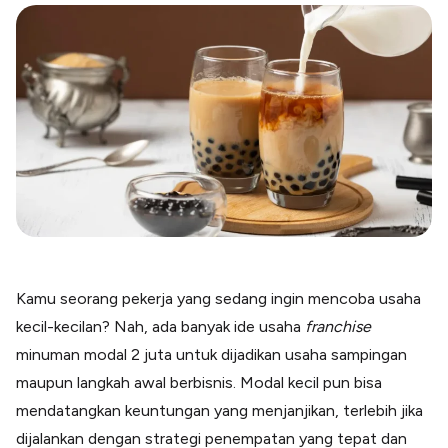
Blog
Paper XB
Kumpulan tips dan informasi bisnis
Bayar luar negeri pakai kartu kredit
Kartu Kredit Bisnis
Paper Card
Satu kartu untuk bisnis & personal
Paper Horizon
Kartu korporat expense terlengkap
Solusi Industri
Food & Beverages
Kelola Multi Outlet & Supplier
Kamu seorang pekerja yang sedang ingin mencoba usaha
Konstruksi
kecil-kecilan? Nah, ada banyak ide usaha
franchise
Kelola Pembayaran Termin Proyek
minuman modal 2 juta untuk dijadikan usaha sampingan
Health & Beauty
maupun langkah awal berbisnis. Modal kecil pun bisa
Terima Pembayaran Instan Dan CC
mendatangkan keuntungan yang menjanjikan, terlebih jika
dijalankan dengan strategi penempatan yang tepat dan