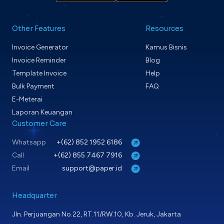
Other Features
Resources
Invoice Generator
Kamus Bisnis
Invoice Reminder
Blog
Template Invoice
Help
Bulk Payment
FAQ
E-Meterai
Laporan Keuangan
Customer Care
Whatsapp
+(62) 852 1952 6186
Call
+(62) 855 7467 7916
Email
support@paper.id
Headquarter
Jln. Perjuangan No.22, RT.11/RW.10, Kb. Jeruk, Jakarta