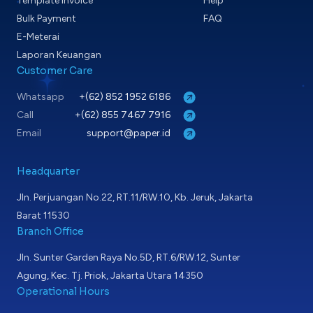
Template Invoice
Help
Bulk Payment
FAQ
E-Meterai
Laporan Keuangan
Customer Care
Whatsapp
+(62) 852 1952 6186
Call
+(62) 855 7467 7916
Email
support@paper.id
Headquarter
Jln. Perjuangan No.22, RT.11/RW.10, Kb. Jeruk, Jakarta
Barat 11530
Branch Office
Jln. Sunter Garden Raya No.5D, RT.6/RW.12, Sunter
Agung, Kec. Tj. Priok, Jakarta Utara 14350
Operational Hours