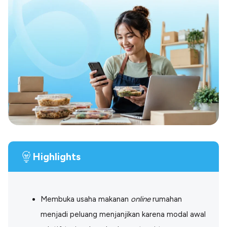
Blog
Paper XB
Kumpulan tips dan informasi bisnis
Bayar luar negeri pakai kartu kredit
Kartu Kredit Bisnis
Paper Card
Satu kartu untuk bisnis & personal
Paper Horizon
Kartu korporat expense terlengkap
Solusi Industri
Food & Beverages
Kelola Multi Outlet & Supplier
Highlights
Konstruksi
Kelola Pembayaran Termin Proyek
Health & Beauty
Terima Pembayaran Instan Dan CC
Membuka usaha makanan
online
rumahan
menjadi peluang menjanjikan karena modal awal