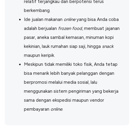
relatif terjangkau dan berpotensi terus
Lainnya
Open API
berkembang.
Integrasi sistem bisnis dengan API
Ide jualan makanan
online
yang bisa Anda coba
Software Akuntansi
adalah berjualan
frozen food
, membuat jajanan
Pencatatan Laporan Keuangan Gratis
pasar, aneka sambal kemasan, minuman kopi
Integrasi Accurate
Integrasi Paper dengan Accurate
kekinian, lauk rumahan siap saji, hingga
snack
maupun keripik.
Meskipun tidak memiliki toko fisik, Anda tetap
bisa menarik lebih banyak pelanggan dengan
berpromosi melalui media sosial, lalu
menggunakan sistem pengiriman yang bekerja
sama dengan ekspedisi maupun vendor
pembayaran
online
.