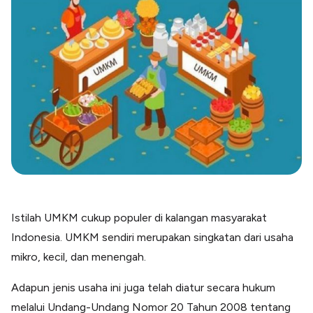
Blog
Paper XB
Kumpulan tips dan informasi bisnis
Bayar luar negeri pakai kartu kredit
Kartu Kredit Bisnis
Paper Card
Satu kartu untuk bisnis & personal
Paper Horizon
Kartu korporat expense terlengkap
Solusi Industri
Food & Beverages
Kelola Multi Outlet & Supplier
Istilah UMKM cukup populer di kalangan masyarakat
Konstruksi
Kelola Pembayaran Termin Proyek
Indonesia. UMKM sendiri merupakan singkatan dari usaha
mikro, kecil, dan menengah.
Health & Beauty
Terima Pembayaran Instan Dan CC
Adapun jenis usaha ini juga telah diatur secara hukum
melalui Undang-Undang Nomor 20 Tahun 2008 tentang