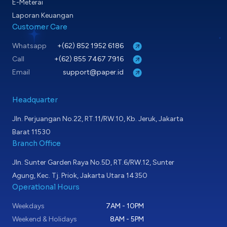
E-Meterai
Laporan Keuangan
Customer Care
Whatsapp
+(62) 852 1952 6186
Call
+(62) 855 7467 7916
Email
support@paper.id
Headquarter
Jln. Perjuangan No.22, RT.11/RW.10, Kb. Jeruk, Jakarta
Barat 11530
Branch Office
Jln. Sunter Garden Raya No.5D, RT.6/RW.12, Sunter
Agung, Kec. Tj. Priok, Jakarta Utara 14350
Operational Hours
Weekdays
7AM - 10PM
Weekend & Holidays
8AM - 5PM