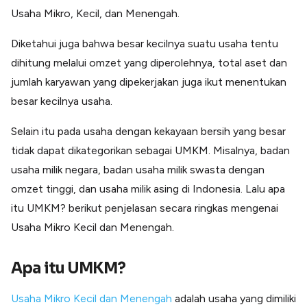
Lainnya
Usaha Mikro, Kecil, dan Menengah.
Open API
Integrasi sistem bisnis dengan API
Diketahui juga bahwa besar kecilnya suatu usaha tentu
Software Akuntansi
dihitung melalui omzet yang diperolehnya, total aset dan
Pencatatan Laporan Keuangan Gratis
jumlah karyawan yang dipekerjakan juga ikut menentukan
Integrasi Accurate
Integrasi Paper dengan Accurate
besar kecilnya usaha.
Selain itu pada usaha dengan kekayaan bersih yang besar
tidak dapat dikategorikan sebagai UMKM. Misalnya, badan
usaha milik negara, badan usaha milik swasta dengan
omzet tinggi, dan usaha milik asing di Indonesia.
Lalu apa
itu UMKM? berikut penjelasan secara ringkas mengenai
Usaha Mikro Kecil dan Menengah.
Apa itu UMKM?
Usaha Mikro Kecil dan Menengah
adalah usaha yang dimiliki