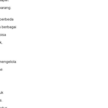
barang.
 berbeda
 berbagai
bisa
k,
mengelola
ce
.
uk
s.
atur