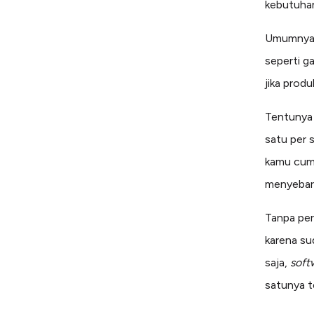
kebutuhan
Umumnya,
seperti g
jika prod
Tentunya
satu per 
kamu cuma
menyebark
Tanpa per
karena s
saja,
soft
satunya t