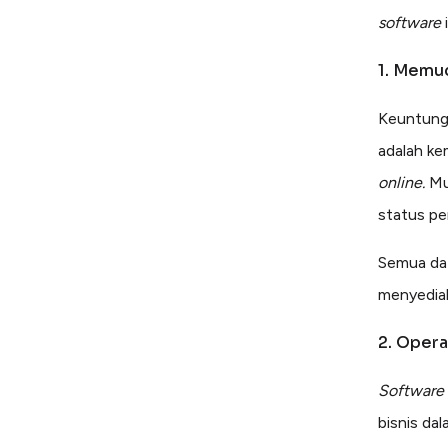
software
1. Memu
Keuntunga
adalah ke
online.
Mu
status pe
Semua dat
menyediak
2. Opera
Software
bisnis da