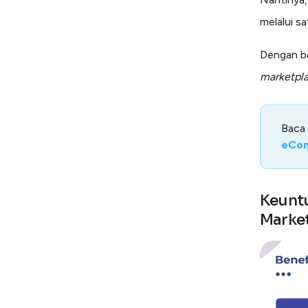
melalui s
Dengan be
marketpl
Baca
eCo
Keuntu
Marke