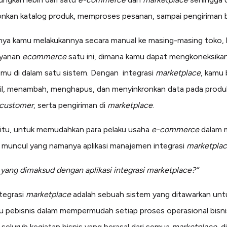
nkan katalog produk, memproses pesanan, sampai pengiriman 
anya kamu melakukannya secara manual ke masing-masing toko,
ayanan
ecommerce
satu ini, dimana kamu dapat mengkoneksikan
mu di dalam satu sistem. Dengan integrasi
marketplace
, kamu 
l, menambah, menghapus, dan menyinkronkan data pada produ
customer
, serta pengiriman di
marketplace
.
 itu, untuk memudahkan para pelaku usaha
e-commerce
dalam 
, muncul yang namanya aplikasi manajemen integrasi
marketpla
a yang dimaksud dengan aplikasi integrasi marketplace?”
ntegrasi
marketplace
adalah sebuah sistem yang ditawarkan unt
pebisnis dalam mempermudah setiap proses operasional bisni
 seluruh kegiatan bisnis yang berasal dari semua
marketplace
di