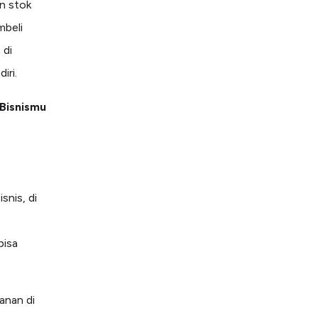
n stok
beli
 di
iri.
 Bisnismu
nis, di
bisa
anan di