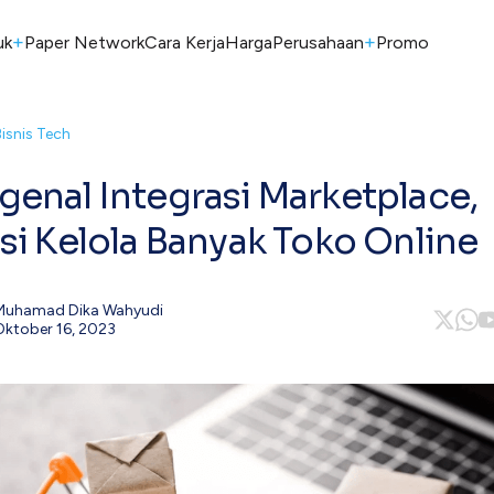
+
+
uk
Paper Network
Cara Kerja
Harga
Perusahaan
Promo
Bisnis Tech
enal Integrasi Marketplace,
si Kelola Banyak Toko Online
Muhamad Dika Wahyudi
Oktober 16, 2023