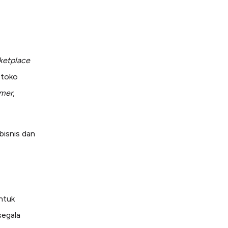
ketplace
 toko
mer
,
bisnis dan
ntuk
segala