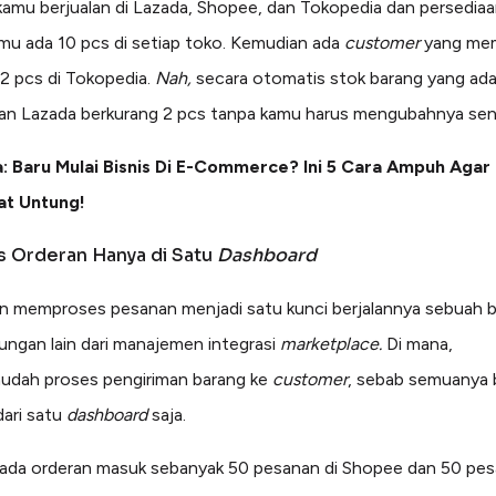
amu berjualan di Lazada, Shopee, dan Tokopedia dan persediaa
mu ada 10 pcs di setiap toko. Kemudian ada
customer
yang mem
2 pcs di Tokopedia.
Nah,
secara otomatis stok barang yang ada
n Lazada berkurang 2 pcs tanpa kamu harus mengubahnya send
a: Baru Mulai Bisnis Di E-Commerce? Ini 5 Cara Ampuh Agar
at Untung!
s Orderan Hanya di Satu
Dashboard
 memproses pesanan menjadi satu kunci berjalannya sebuah bis
tungan lain dari manajemen integrasi
marketplace.
Di mana,
dah proses pengiriman barang ke
customer
, sebab semuanya 
dari satu
dashboard
saja.
 ada orderan masuk sebanyak 50 pesanan di Shopee dan 50 pes