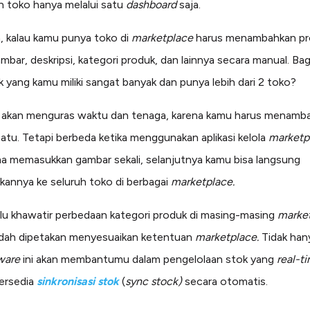
 toko hanya melalui satu
dashboard
saja.
 kalau kamu punya toko di
marketplace
harus menambahkan pr
ambar, deskripsi, kategori produk, dan lainnya secara manual. B
uk yang kamu miliki sangat banyak dan punya lebih dari 2 toko?
 akan menguras waktu dan tenaga, karena kamu harus menamb
satu. Tetapi berbeda ketika menggunakan aplikasi kelola
marketp
 memasukkan gambar sekali, selanjutnya kamu bisa langsung
annya ke seluruh toko di berbagai
marketplace.
lu khawatir perbedaan kategori produk di masing-masing
market
udah dipetakan menyesuaikan ketentuan
marketplace.
Tidak hany
ware
ini akan membantumu dalam pengelolaan stok yang
real-t
ersedia
sinkronisasi stok
(
sync stock)
secara otomatis.