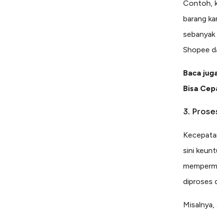
Contoh, k
barang ka
sebanyak 
Shopee da
Baca jug
Bisa Cep
3. Prose
Kecepatan
sini keun
mempermu
diproses 
Misalnya,