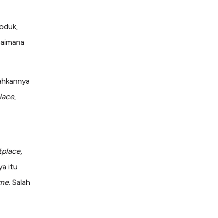
oduk,
agaimana
ahkannya
lace
,
place,
a itu
ime
. Salah