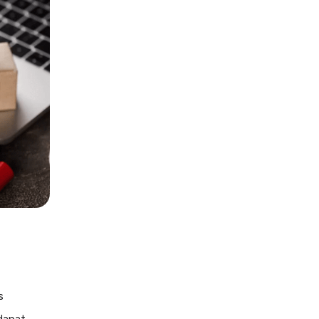
s
dapat