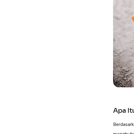
Apa It
Berdasarka
menghubun