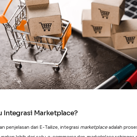
u Integrasi Marketplace?
n penjelasan dari E-Tailize, integrasi
marketplace
adalah prose
gkan lebih dari satu
e-commerce
dan
marketplace
sehingga 