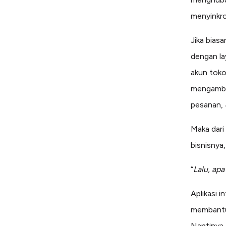
menyinkro
Jika bias
dengan l
akun toko
mengambi
pesanan,
Maka dari
bisnisnya
“
Lalu, ap
Aplikasi i
membantu 
Nantinya,