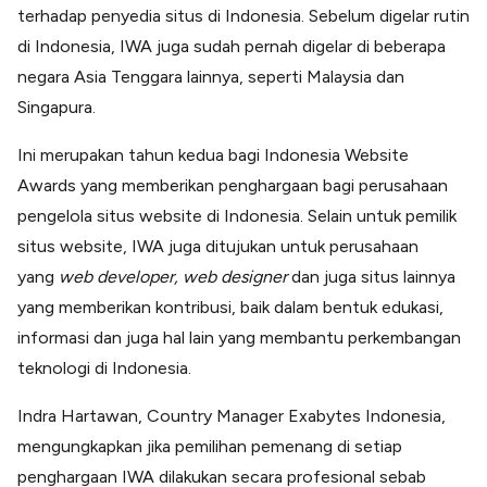
Lainnya
terhadap penyedia situs di Indonesia. Sebelum digelar rutin
Open API
di Indonesia, IWA juga sudah pernah digelar di beberapa
Integrasi sistem bisnis dengan API
negara Asia Tenggara lainnya, seperti Malaysia dan
Software Akuntansi
Pencatatan Laporan Keuangan Gratis
Singapura.
Integrasi Accurate
Ini merupakan tahun kedua bagi Indonesia Website
Integrasi Paper dengan Accurate
Awards yang memberikan penghargaan bagi perusahaan
pengelola situs website di Indonesia. Selain untuk pemilik
situs website, IWA juga ditujukan untuk perusahaan
yang
web developer, web designer
dan juga situs lainnya
yang memberikan kontribusi, baik dalam bentuk edukasi,
informasi dan juga hal lain yang membantu perkembangan
teknologi di Indonesia.
Indra Hartawan, Country Manager Exabytes Indonesia,
mengungkapkan jika pemilihan pemenang di setiap
penghargaan IWA dilakukan secara profesional sebab