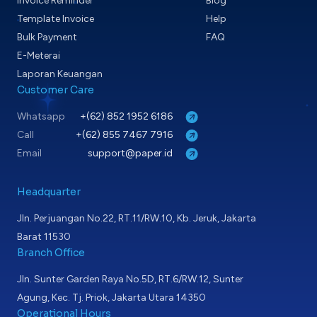
Invoice Reminder
Blog
Template Invoice
Help
Bulk Payment
FAQ
E-Meterai
Laporan Keuangan
Customer Care
Whatsapp
+(62) 852 1952 6186
Call
+(62) 855 7467 7916
Email
support@paper.id
Headquarter
Jln. Perjuangan No.22, RT.11/RW.10, Kb. Jeruk, Jakarta
Barat 11530
Branch Office
Jln. Sunter Garden Raya No.5D, RT.6/RW.12, Sunter
Agung, Kec. Tj. Priok, Jakarta Utara 14350
Operational Hours