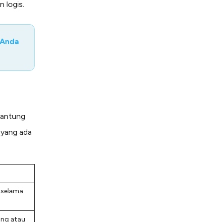
n logis.
 Anda
gantung
 yang ada
 selama
ang atau