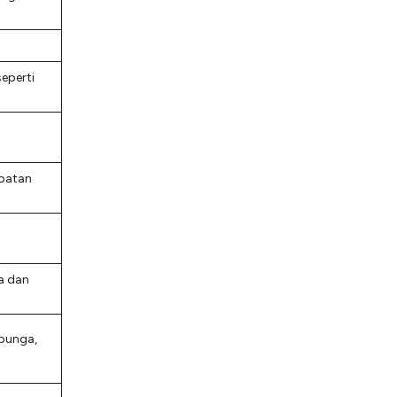
seperti
apatan
a dan
 bunga,