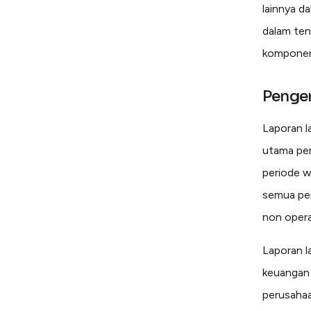
lainnya d
dalam ten
komponen,
Penger
Laporan la
utama pe
periode w
semua pen
non opera
Laporan l
keuangan 
perusahaan