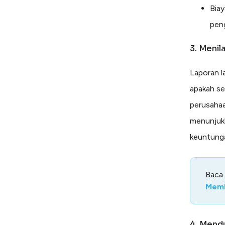
Bia
peng
3. Menila
Laporan l
apakah se
perusahaan
menunjuk
keuntunga
Baca
Mem
4. Mend