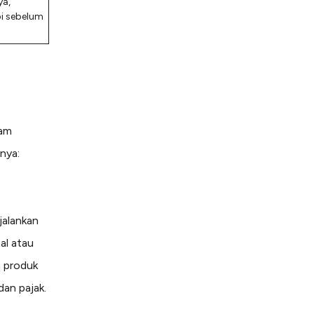
ya,
pi sebelum
lam
nya:
jalankan
al atau
n produk
dan pajak.