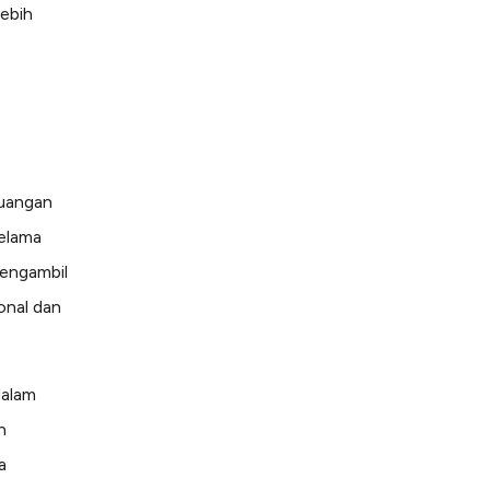
ebih
euangan
elama
mengambil
onal dan
dalam
n
a