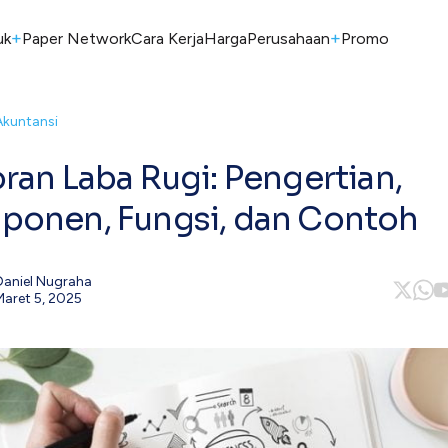
+
+
uk
Paper Network
Cara Kerja
Harga
Perusahaan
Promo
Akuntansi
ran Laba Rugi: Pengertian,
onen, Fungsi, dan Contoh
Daniel Nugraha
Maret 5, 2025