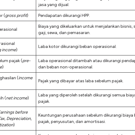
jasa yang dijual.
r (
gross profit
)
Pendapatan dikurangi HPP.
Biaya yang dikeluarkan untuk menjalankan bisnis, 
erasional
gaji, sewa, dan pemasaran.
rasional
Laba kotor dikurangi beban operasional.
g income
)
lum pajak (
pre-
Laba operasional ditambah atau dikurangi pend
me
)
dan beban non-operasional.
ghasilan (
income
Pajak yang dibayar atas laba sebelum pajak.
Laba yang diperoleh setelah dikurangi semua biay
ih (
net
income
)
pajak.
arnings before
Keuntungan perusahaan sebelum dikurangi biaya
Tax, Depreciation,
pajak, penyusutan, dan amortisasi.
ization
)