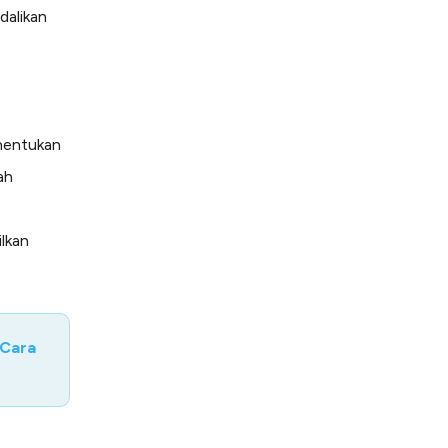
dalikan
enentukan
ah
lkan
 Cara