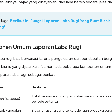
 lainnya, pajak yang dibayarkan, dan laba bersih secara jelas da
 Juga:
Berikut Ini Fungsi Laporan Laba Rugi Yang Buat Bisnis
ng!
nen Umum Laporan Laba Rugi
aba rugi bisa bervariasi karena pengeluaran dan pendapatan ber
s bisnis yang dijalankan. Namun, ada beberapa komponen umum
aporan laba rugi, sebagai berikut:
en
Deskripsi
Total pemasukan dari penjualan barang atau jasa
an (
revenue
)
periode tertentu.
kok Penjualan
Biaya langsung yang terkait dengan produksi bar