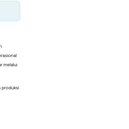
n
rasional
r melalui
 produksi