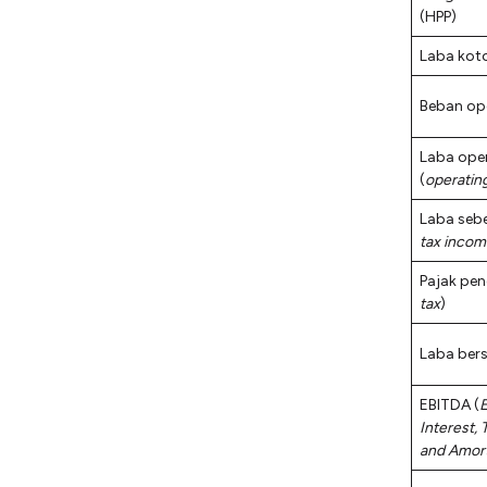
(HPP)
Laba koto
Beban op
Laba ope
(
operatin
Laba sebe
tax inco
Pajak pen
tax
)
Laba bers
EBITDA (
E
Interest, 
and Amort