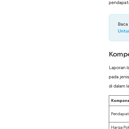
pendapatan
Baca
Untu
Kompo
Laporan l
pada jeni
di dalam l
Kompon
Pendapat
Harga Po