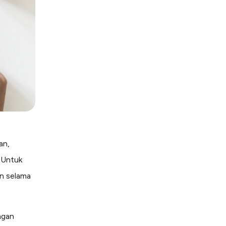
an,
. Untuk
an selama
ngan