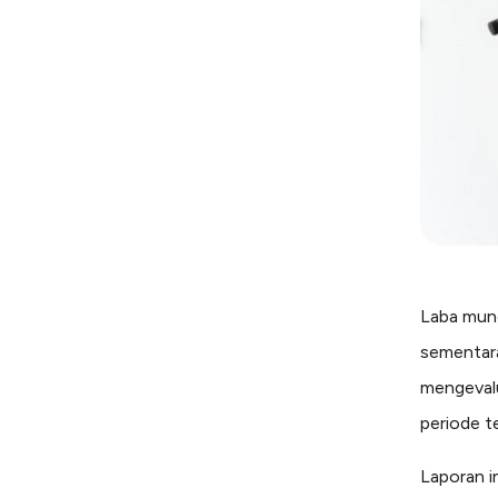
Laba munc
sementara
mengevalu
periode t
Laporan i