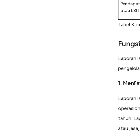
Pendapat
atau EBI
Tabel Ko
Fungsi
Laporan la
pengelola
1. Menil
Laporan l
operasion
tahun. La
atau jasa,