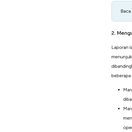
Baca
2. Mengu
Laporan l
menunjukk
dibanding
beberapa 
Marg
dib
Marg
meng
oper