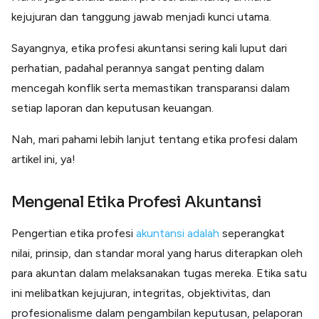
Lainnya
kejujuran dan tanggung jawab menjadi kunci utama.
Open API
Integrasi sistem bisnis dengan API
Sayangnya, etika profesi akuntansi sering kali luput dari
Software Akuntansi
perhatian, padahal perannya sangat penting dalam
Pencatatan Laporan Keuangan Gratis
mencegah konflik serta memastikan transparansi dalam
Integrasi Accurate
Integrasi Paper dengan Accurate
setiap laporan dan keputusan keuangan.
Nah, mari pahami lebih lanjut tentang etika profesi dalam
artikel ini, ya!
Mengenal Etika Profesi Akuntansi
Pengertian etika profesi
akuntansi adalah
seperangkat
nilai, prinsip, dan standar moral yang harus diterapkan oleh
para akuntan dalam melaksanakan tugas mereka. Etika satu
ini melibatkan kejujuran, integritas, objektivitas, dan
profesionalisme dalam pengambilan keputusan, pelaporan