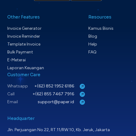
Other Features
Resources
Invoice Generator
Kamus Bisnis
Invoice Reminder
Blog
Template Invoice
Help
Bulk Payment
FAQ
E-Meterai
Laporan Keuangan
Customer Care
Whatsapp
+(62) 852 1952 6186
Call
+(62) 855 7467 7916
Email
support@paper.id
Headquarter
Jln. Perjuangan No.22, RT.11/RW.10, Kb. Jeruk, Jakarta