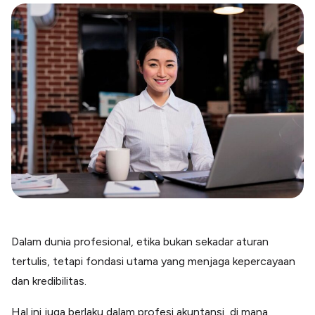
Blog
Paper XB
Kumpulan tips dan informasi bisnis
Bayar luar negeri pakai kartu kredit
Kartu Kredit Bisnis
Paper Card
Satu kartu untuk bisnis & personal
Paper Horizon
Kartu korporat expense terlengkap
Solusi Industri
Food & Beverages
Kelola Multi Outlet & Supplier
Konstruksi
Kelola Pembayaran Termin Proyek
Dalam dunia profesional, etika bukan sekadar aturan
Health & Beauty
tertulis, tetapi fondasi utama yang menjaga kepercayaan
Terima Pembayaran Instan Dan CC
dan kredibilitas.
Hal ini juga berlaku dalam profesi akuntansi, di mana