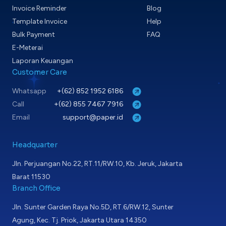
Invoice Reminder
Blog
Template Invoice
Help
Bulk Payment
FAQ
E-Meterai
Laporan Keuangan
Customer Care
Whatsapp
+(62) 852 1952 6186
Call
+(62) 855 7467 7916
Email
support@paper.id
Headquarter
Jln. Perjuangan No.22, RT.11/RW.10, Kb. Jeruk, Jakarta
Barat 11530
Branch Office
Jln. Sunter Garden Raya No.5D, RT.6/RW.12, Sunter
Agung, Kec. Tj. Priok, Jakarta Utara 14350