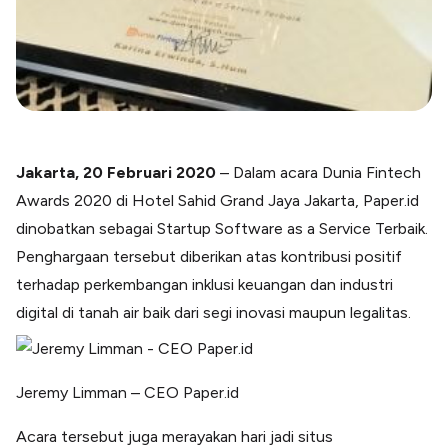
Lainnya
Open API
Integrasi sistem bisnis dengan API
Software Akuntansi
Pencatatan Laporan Keuangan Gratis
Integrasi Accurate
Integrasi Paper dengan Accurate
Jakarta, 20 Februari 2020
– Dalam acara Dunia Fintech
Awards 2020 di Hotel Sahid Grand Jaya Jakarta, Paper.id
dinobatkan sebagai Startup Software as a Service Terbaik.
Penghargaan tersebut diberikan atas kontribusi positif
terhadap perkembangan inklusi keuangan dan industri
digital di tanah air baik dari segi inovasi maupun legalitas.
Jeremy Limman – CEO Paper.id
Acara tersebut juga merayakan hari jadi situs