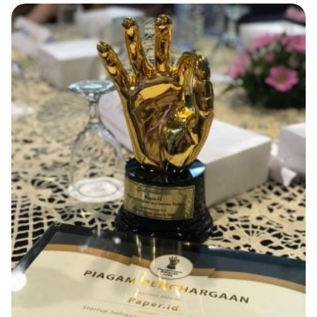
Blog
Paper XB
Kumpulan tips dan informasi bisnis
Bayar luar negeri pakai kartu kredit
Kartu Kredit Bisnis
Paper Card
Satu kartu untuk bisnis & personal
Paper Horizon
Kartu korporat expense terlengkap
Solusi Industri
Food & Beverages
Kelola Multi Outlet & Supplier
Konstruksi
Kelola Pembayaran Termin Proyek
Health & Beauty
Terima Pembayaran Instan Dan CC