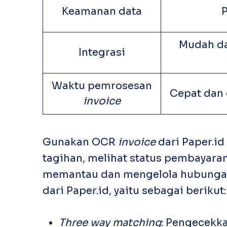
Keamanan data
Mudah da
Integrasi
Waktu pemrosesan
Cepat dan 
invoice
Gunakan OCR
invoice
dari Paper.i
tagihan, melihat status pembayar
memantau dan mengelola hubung
dari Paper.id, yaitu sebagai berikut
Three way matching
: Pengecekk