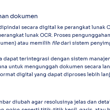
ahan dokumen
ipindai secara digital ke perangkat lunak O
 perangkat lunak OCR. Proses pengunggahan
okumen) atau memilih
file
dari sistem penyim
a dapat terintegrasi dengan sistem mana
na untuk mengunggah dokumen secara langs
rmat digital yang dapat diproses lebih lan
ar diubah agar resolusinya jelas dan detail
an
noise
, seperti titik-titik kecil, garis, at