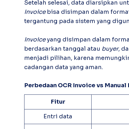
Setelah selesai, data diarsipkan 
Invoice
bisa disimpan dalam format d
tergantung pada sistem yang digu
Invoice
yang disimpan dalam format d
berdasarkan tanggal atau
buyer
, d
menjadi pilihan, karena memungkin
cadangan data yang aman.
Perbedaan OCR
Invoice
vs Manual
Fitur
Entri data