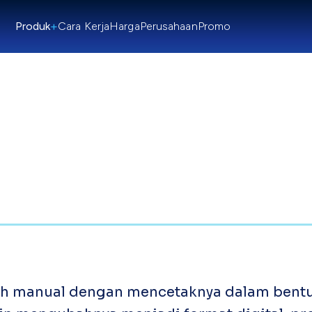
+
Produk
Cara Kerja
Harga
Perusahaan
Promo
sih manual dengan mencetaknya dalam bentu