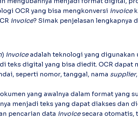
in mengubahnya menjadi format digital, p
ologi OCR yang bisa mengkonversi
invoice
k
 OCR
invoice
? Simak penjelasan lengkapnya di
n
)
invoice
adalah teknologi yang digunakan
i teks digital yang bisa diedit. OCR dapat
ndai, seperti nomor, tanggal, nama
supplier
kumen yang awalnya dalam format yang suli
a menjadi teks yang dapat diakses dan dig
n pencarian data
invoice
secara otomatis,