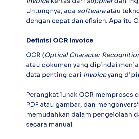
invoice
kertas dari
supplier
dan ing
Untungnya, ada
software
atau tekn
dengan cepat dan efisien. Apa itu
Definisi OCR
Invoice
OCR (
Optical Character Recognitio
atau dokumen yang dipindai menjad
data penting dari
invoice
yang dipi
Perangkat lunak OCR memproses do
PDF atau gambar, dan mengonversiny
memudahkan dalam pengelolaan da
secara manual.