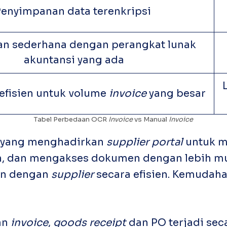
Penyimpanan data terenkripsi
n sederhana dengan perangkat lunak
akuntansi yang ada
efisien untuk volume
invoice
yang besar
Tabel Perbedaan OCR
Invoice
vs Manual
Invoice
d yang menghadirkan
supplier portal
untuk 
an, dan mengakses dokumen dengan lebih m
an dengan
supplier
secara efisien. Kemudah
:
an
invoice
,
goods receipt
dan PO terjadi seca