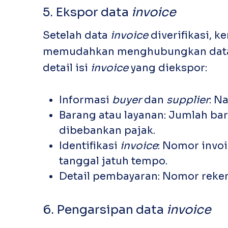
5. Ekspor data
invoice
Setelah data
invoice
diverifikasi, 
memudahkan menghubungkan data de
detail isi
invoice
yang diekspor:
Informasi
buyer
dan
supplier
: N
Barang atau layanan: Jumlah bar
dibebankan pajak.
Identifikasi
invoice
: Nomor invo
tanggal jatuh tempo.
Detail pembayaran: Nomor reke
6. Pengarsipan data
invoice