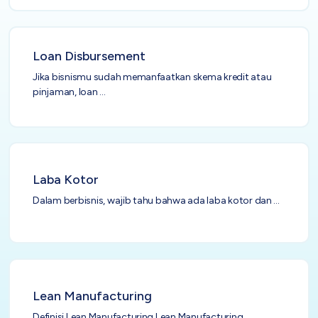
Inventory
Atur stok mudah, terkoneksi invoice
Loan Disbursement
Software Akuntansi
Pencatatan Laporan Keuangan Gratis
Jika bisnismu sudah memanfaatkan skema kredit atau
pinjaman, loan ...
Laba Kotor
Dalam berbisnis, wajib tahu bahwa ada laba kotor dan ...
Lean Manufacturing
Definisi Lean Manufacturing Lean Manufacturing ...