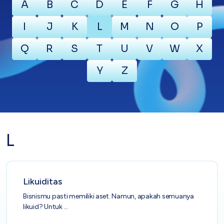
A
B
C
D
E
F
G
H
I
J
K
L
M
N
O
P
Kartu Kredit Bisnis
PAPER
CARD
Satu kartu untuk bisnis & personal
Q
R
S
T
U
V
W
X
Paper Horizon Card
Kartu korporat expense terlengkap
Y
Z
Enterprise
Supplier Portal
Solusi invoice-to-pay anti ribet
L
Buyer Portal
Sederhanakan proses order-to-cash
Open API
Integrasi sistem bisnis dengan API
Likuiditas
Bisnismu pasti memiliki aset. Namun, apakah semuanya
Others
likuid? Untuk ...
Integrasi Accurate
Integrasi Paper dengan Accurate