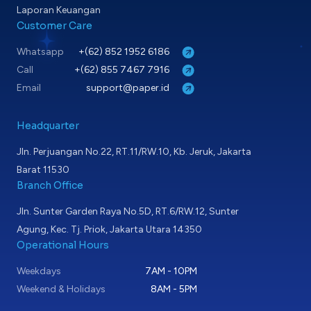
Laporan Keuangan
Customer Care
Whatsapp
+(62) 852 1952 6186
Call
+(62) 855 7467 7916
Email
support@paper.id
Headquarter
Jln. Perjuangan No.22, RT.11/RW.10, Kb. Jeruk, Jakarta
Barat 11530
Branch Office
Jln. Sunter Garden Raya No.5D, RT.6/RW.12, Sunter
Agung, Kec. Tj. Priok, Jakarta Utara 14350
Operational Hours
Weekdays
7AM - 10PM
Weekend & Holidays
8AM - 5PM