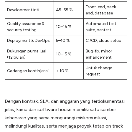
Front-end, back-
Development inti
45–55 %
end, database
Quality assurance &
Automated test
10–15 %
security testing
suite, pentest
Deployment & DevOps
5–10 %
CI/CD, cloud setup
Dukungan purna jual
Bug-fix, minor
10–15 %
(12 bulan)
enhancement
Untuk change
Cadangan kontinjensi
± 10 %
request
Dengan kontrak, SLA, dan anggaran yang terdokumentasi
jelas, kamu dan software house memiliki satu sumber
kebenaran yang sama mengurangi miskomunikasi,
melindungi kualitas, serta menjaga proyek tetap on track