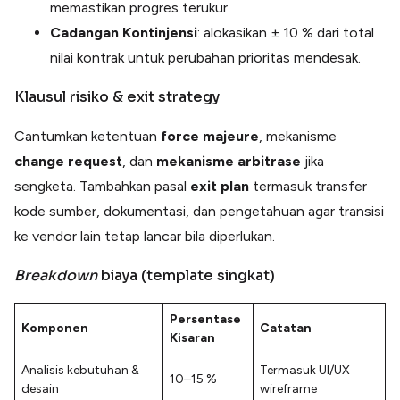
memastikan progres terukur.
Cadangan Kontinjensi
: alokasikan ± 10 % dari total
nilai kontrak untuk perubahan prioritas mendesak.
Klausul risiko & exit strategy
Cantumkan ketentuan
force majeure
, mekanisme
change request
, dan
mekanisme arbitrase
jika
sengketa. Tambahkan pasal
exit plan
termasuk transfer
kode sumber, dokumentasi, dan pengetahuan agar transisi
ke vendor lain tetap lancar bila diperlukan.
Breakdown
biaya (template singkat)
Persentase
Komponen
Catatan
Kisaran
Analisis kebutuhan &
Termasuk UI/UX
10–15 %
desain
wireframe