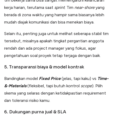
tim bekerja sama bisa sangat memengaruhi kelancaran
kerja harian, terutama saat
sprint
. Tim
near-shore
yang
berada di zona waktu yang hampir sama biasanya lebih
mudah diajak komunikasi dan bisa menekan biaya.
Selain itu, penting juga untuk melihat seberapa stabil tim
tersebut, misalnya apakah tingkat pergantian anggota
rendah dan ada project manager yang fokus, agar
pengetahuan soal proyek tetap terjaga dengan baik.
5. Transparansi biaya & model kontrak
Bandingkan model
Fixed
Price
(jelas, tapi kaku) vs
Time-
&-Materials
(fleksibel, tapi butuh kontrol
scope
). Pilih
skema yang selaras dengan ketidakpastian requirement
dan toleransi risiko kamu.
6. Dukungan purna jual & SLA