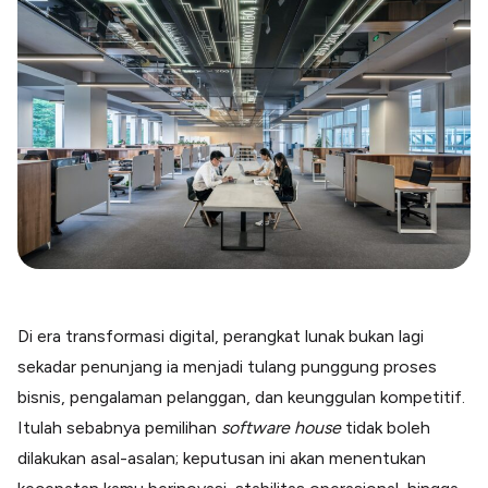
Blog
Paper XB
Kumpulan tips dan informasi bisnis
Bayar luar negeri pakai kartu kredit
Kartu Kredit Bisnis
Paper Card
Satu kartu untuk bisnis & personal
Paper Horizon
Kartu korporat expense terlengkap
Solusi Industri
Food & Beverages
Kelola Multi Outlet & Supplier
Di era transformasi digital, perangkat lunak bukan lagi
Konstruksi
sekadar penunjang ia menjadi tulang punggung proses
Kelola Pembayaran Termin Proyek
bisnis, pengalaman pelanggan, dan keunggulan kompetitif.
Health & Beauty
Terima Pembayaran Instan Dan CC
Itulah sebabnya pemilihan
software
house
tidak boleh
dilakukan asal-asalan; keputusan ini akan menentukan