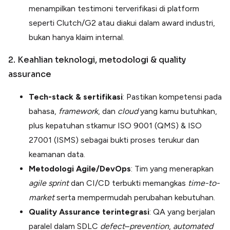
menampilkan testimoni terverifikasi di platform
seperti Clutch/G2 atau diakui dalam award industri,
bukan hanya klaim internal.
2. Keahlian teknologi, metodologi & quality
assurance
Tech-stack & sertifikasi
: Pastikan kompetensi pada
bahasa,
framework
, dan
cloud
yang kamu butuhkan,
plus kepatuhan stkamur ISO 9001 (QMS) & ISO
27001 (ISMS) sebagai bukti proses terukur dan
keamanan data.
Metodologi Agile/DevOps
: Tim yang menerapkan
agile
sprint
dan CI/CD terbukti memangkas
time-to-
market
serta mempermudah perubahan kebutuhan.
Quality Assurance terintegrasi
: QA yang berjalan
paralel dalam SDLC
defect
–
prevention
,
automated