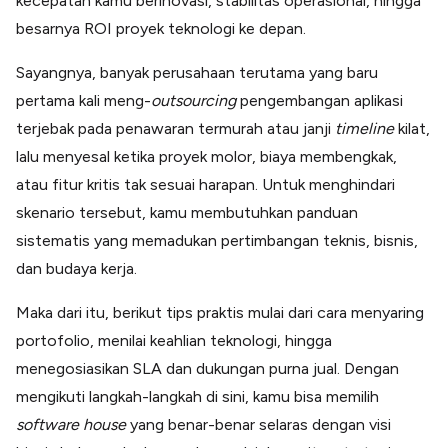
kecepatan kamu berinovasi, stabilitas operasional, hingga
Lainnya
besarnya ROI proyek teknologi ke depan.
Open API
Integrasi sistem bisnis dengan API
Sayangnya, banyak perusahaan terutama yang baru
Software Akuntansi
Pencatatan Laporan Keuangan Gratis
pertama kali meng-
outsourcing
pengembangan aplikasi
terjebak pada penawaran termurah atau janji
timeline
kilat,
Integrasi Accurate
Integrasi Paper dengan Accurate
lalu menyesal ketika proyek molor, biaya membengkak,
atau fitur kritis tak sesuai harapan. Untuk menghindari
skenario tersebut, kamu membutuhkan panduan
sistematis yang memadukan pertimbangan teknis, bisnis,
dan budaya kerja.
Maka dari itu, berikut tips praktis mulai dari cara menyaring
portofolio, menilai keahlian teknologi, hingga
menegosiasikan SLA dan dukungan purna jual. Dengan
mengikuti langkah-langkah di sini, kamu bisa memilih
software
house
yang benar-benar selaras dengan visi