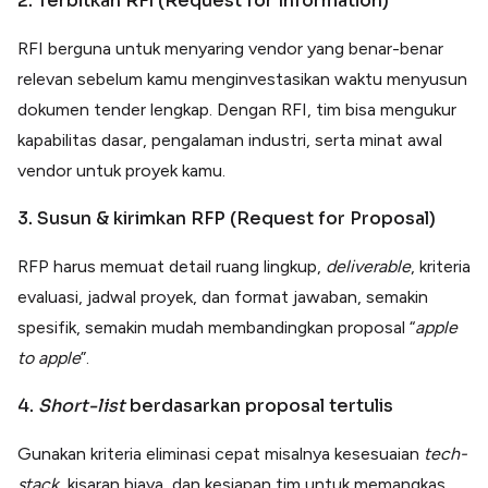
2. Terbitkan RFI (Request for Information)
RFI berguna untuk menyaring vendor yang benar-benar
relevan sebelum kamu menginvestasikan waktu menyusun
dokumen tender lengkap. Dengan RFI, tim bisa mengukur
kapabilitas dasar, pengalaman industri, serta minat awal
vendor untuk proyek kamu.
3. Susun & kirimkan RFP (Request for Proposal)
RFP harus memuat detail ruang lingkup,
deliverable
, kriteria
evaluasi, jadwal proyek, dan format jawaban, semakin
spesifik, semakin mudah membandingkan proposal “
apple
to apple
”.
4.
Short-list
berdasarkan proposal tertulis
Gunakan kriteria eliminasi cepat misalnya kesesuaian
tech-
stack
, kisaran biaya, dan kesiapan tim untuk memangkas