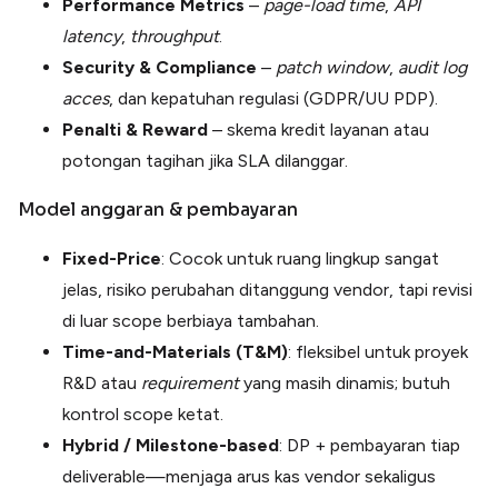
Performance Metrics
–
page-load time
,
API
latency
,
throughput
.
Security & Compliance
–
patch
window
,
audit
log
acces
, dan kepatuhan regulasi (GDPR/UU PDP).
Penalti & Reward
– skema kredit layanan atau
potongan tagihan jika SLA dilanggar.
Model anggaran & pembayaran
Fixed-Price
: Cocok untuk ruang lingkup sangat
jelas, risiko perubahan ditanggung vendor, tapi revisi
di luar scope berbiaya tambahan.
Time-and-Materials (T&M)
: fleksibel untuk proyek
R&D atau
requirement
yang masih dinamis; butuh
kontrol scope ketat.
Hybrid / Milestone-based
: DP + pembayaran tiap
deliverable—menjaga arus kas vendor sekaligus