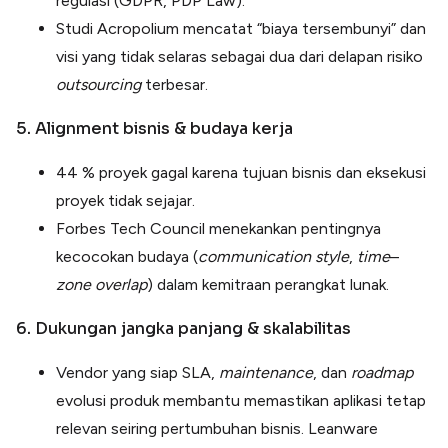
regulasi (GDPR, PDP Law).
Studi Acropolium mencatat “biaya tersembunyi” dan
visi yang tidak selaras sebagai dua dari delapan risiko
outsourcing
terbesar.
5. Alignment bisnis & budaya kerja
44 % proyek gagal karena tujuan bisnis dan eksekusi
proyek tidak sejajar.
Forbes Tech Council menekankan pentingnya
kecocokan budaya (
communication
style
,
time
–
zone
overlap
) dalam kemitraan perangkat lunak.
6. Dukungan jangka panjang & skalabilitas
Vendor yang siap SLA,
maintenance
, dan
roadmap
evolusi produk membantu memastikan aplikasi tetap
relevan seiring pertumbuhan bisnis. Leanware