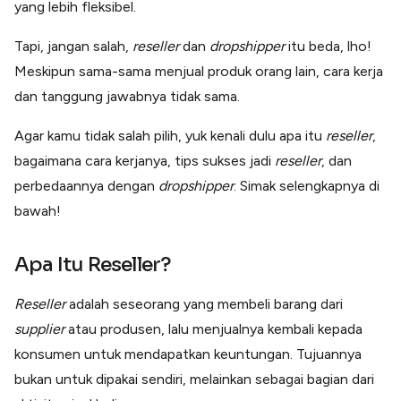
yang lebih fleksibel.
Lainnya
Open API
Integrasi sistem bisnis dengan API
Tapi, jangan salah,
reseller
dan
dropshipper
itu beda, lho!
Meskipun sama-sama menjual produk orang lain, cara kerja
Software Akuntansi
Pencatatan Laporan Keuangan Gratis
dan tanggung jawabnya tidak sama.
Integrasi Accurate
Integrasi Paper dengan Accurate
Agar kamu tidak salah pilih, yuk kenali dulu apa itu
reseller
,
bagaimana cara kerjanya, tips sukses jadi
reseller
, dan
perbedaannya dengan
dropshipper
. Simak selengkapnya di
bawah!
Apa Itu Reseller?
Reseller
adalah seseorang yang membeli barang dari
supplier
atau produsen, lalu menjualnya kembali kepada
konsumen untuk mendapatkan keuntungan. Tujuannya
bukan untuk dipakai sendiri, melainkan sebagai bagian dari