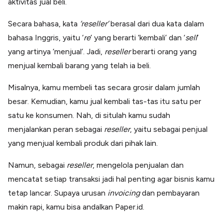
aktivitas jual beli.
Secara bahasa, kata
‘reseller’
berasal dari dua kata dalam
bahasa Inggris, yaitu ‘
re
’ yang berarti ‘kembali’ dan ‘
sell
’
yang artinya ‘menjual’. Jadi,
reseller
berarti orang yang
menjual kembali barang yang telah ia beli.
Misalnya, kamu membeli tas secara grosir dalam jumlah
besar. Kemudian, kamu jual kembali tas-tas itu satu per
satu ke konsumen. Nah, di situlah kamu sudah
menjalankan peran sebagai
reseller
, yaitu sebagai penjual
yang menjual kembali produk dari pihak lain.
Namun, sebagai
reseller
, mengelola penjualan dan
mencatat setiap transaksi jadi hal penting agar bisnis kamu
tetap lancar. Supaya urusan
invoicing
dan pembayaran
makin rapi, kamu bisa andalkan Paper.id.