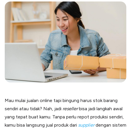
Blog
Paper XB
Kumpulan tips dan informasi bisnis
Bayar luar negeri pakai kartu kredit
Kartu Kredit Bisnis
Paper Card
Satu kartu untuk bisnis & personal
Paper Horizon
Kartu korporat expense terlengkap
Solusi Industri
Food & Beverages
Kelola Multi Outlet & Supplier
Konstruksi
Kelola Pembayaran Termin Proyek
Mau mulai jualan online tapi bingung harus stok barang
Health & Beauty
sendiri atau tidak? Nah, jadi
reseller
bisa jadi langkah awal
Terima Pembayaran Instan Dan CC
yang tepat buat kamu. Tanpa perlu repot produksi sendiri,
kamu bisa langsung jual produk dari
supplier
dengan sistem