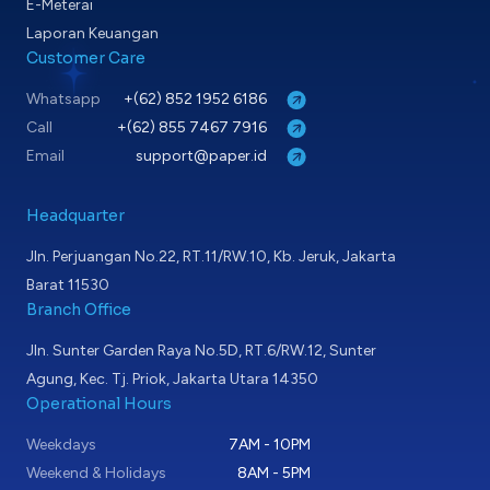
E-Meterai
Laporan Keuangan
Customer Care
Whatsapp
+(62) 852 1952 6186
Call
+(62) 855 7467 7916
Email
support@paper.id
Headquarter
Jln. Perjuangan No.22, RT.11/RW.10, Kb. Jeruk, Jakarta
Barat 11530
Branch Office
Jln. Sunter Garden Raya No.5D, RT.6/RW.12, Sunter
Agung, Kec. Tj. Priok, Jakarta Utara 14350
Operational Hours
Weekdays
7AM - 10PM
Weekend & Holidays
8AM - 5PM