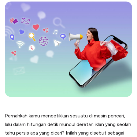
Blog
Paper XB
Kumpulan tips dan informasi bisnis
Bayar luar negeri pakai kartu kredit
Kartu Kredit Bisnis
Paper Card
Satu kartu untuk bisnis & personal
Paper Horizon
Kartu korporat expense terlengkap
Solusi Industri
Food & Beverages
Kelola Multi Outlet & Supplier
Konstruksi
Kelola Pembayaran Termin Proyek
Health & Beauty
Pernahkah kamu mengetikkan sesuatu di mesin pencari,
Terima Pembayaran Instan Dan CC
lalu dalam hitungan detik muncul deretan iklan yang seolah
tahu persis apa yang dicari? Inilah yang disebut sebagai