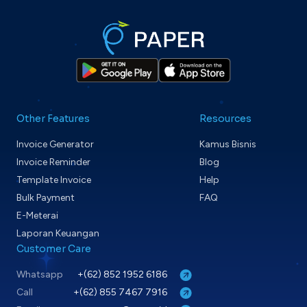
Other Features
Resources
Invoice Generator
Kamus Bisnis
Invoice Reminder
Blog
Template Invoice
Help
Bulk Payment
FAQ
E-Meterai
Laporan Keuangan
Customer Care
Whatsapp
+(62) 852 1952 6186
Call
+(62) 855 7467 7916