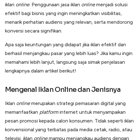
Lainnya
iklan
online
. Penggunaan jasa iklan
online
menjadi solusi
Open API
efektif bagi bisnis yang ingin meningkatkan visibilitas,
Integrasi sistem bisnis dengan API
menarik perhatian audiens yang relevan, serta mendorong
Software Akuntansi
Pencatatan Laporan Keuangan Gratis
konversi secara signifikan.
Integrasi Accurate
Apa saja keuntungan yang didapat jika iklan efektif dan
Integrasi Paper dengan Accurate
berhasil menjangkau pasar yang lebih luas? Jika kamu ingin
memahami lebih lanjut, langsung saja simak penjelasan
lengkapnya dalam artikel berikut!
Mengenal Iklan Online dan Jenisnya
Iklan
online
merupakan strategi pemasaran digital yang
memanfaatkan
platform
internet untuk menyampaikan
pesan promosi kepada calon konsumen. Tidak seperti iklan
konvensional yang terbatas pada media cetak, radio, atau
televisi, iklan
online
mampu menjangkau audiens dengan