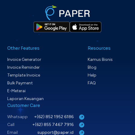
Other Features
Resources
Invoice Generator
Kamus Bisnis
Invoice Reminder
Blog
Template Invoice
Help
Bulk Payment
FAQ
E-Meterai
Laporan Keuangan
Customer Care
Whatsapp
+(62) 852 1952 6186
Call
+(62) 855 7467 7916
Email
support@paper.id