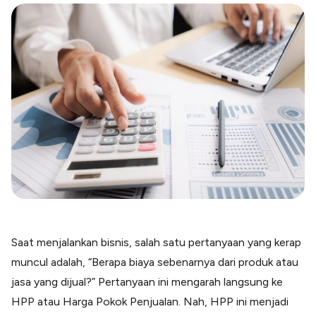
Blog
Paper XB
Kumpulan tips dan informasi bisnis
Bayar luar negeri pakai kartu kredit
Kartu Kredit Bisnis
Paper Card
Satu kartu untuk bisnis & personal
Paper Horizon
Kartu korporat expense terlengkap
Solusi Industri
Food & Beverages
Kelola Multi Outlet & Supplier
Konstruksi
Kelola Pembayaran Termin Proyek
Saat menjalankan bisnis, salah satu pertanyaan yang kerap
Health & Beauty
muncul adalah, “Berapa biaya sebenarnya dari produk atau
Terima Pembayaran Instan Dan CC
jasa yang dijual?” Pertanyaan ini mengarah langsung ke
HPP atau Harga Pokok Penjualan. Nah, HPP ini menjadi