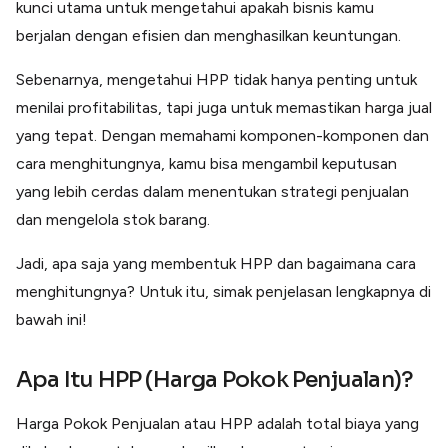
kunci utama untuk mengetahui apakah bisnis kamu
Lainnya
Open API
berjalan dengan efisien dan menghasilkan keuntungan.
Integrasi sistem bisnis dengan API
Sebenarnya, mengetahui HPP tidak hanya penting untuk
Software Akuntansi
Pencatatan Laporan Keuangan Gratis
menilai profitabilitas, tapi juga untuk memastikan harga jual
Integrasi Accurate
yang tepat. Dengan memahami komponen-komponen dan
Integrasi Paper dengan Accurate
cara menghitungnya, kamu bisa mengambil keputusan
yang lebih cerdas dalam menentukan strategi penjualan
dan mengelola stok barang.
Jadi, apa saja yang membentuk HPP dan bagaimana cara
menghitungnya? Untuk itu, simak penjelasan lengkapnya di
bawah ini!
Apa Itu HPP (Harga Pokok Penjualan)?
Harga Pokok Penjualan atau HPP adalah total biaya yang