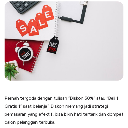
Blog
Paper XB
Kumpulan tips dan informasi bisnis
Bayar luar negeri pakai kartu kredit
Kartu Kredit Bisnis
Paper Card
Satu kartu untuk bisnis & personal
Paper Horizon
Kartu korporat expense terlengkap
Solusi Industri
Food & Beverages
Kelola Multi Outlet & Supplier
Konstruksi
Kelola Pembayaran Termin Proyek
Pernah tergoda dengan tulisan “Diskon 50%” atau “Beli 1
Health & Beauty
Gratis 1” saat belanja? Diskon memang jadi strategi
Terima Pembayaran Instan Dan CC
pemasaran yang efektif, bisa bikin hati tertarik dan dompet
calon pelanggan terbuka.