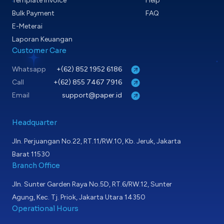
Template Invoice
Help
Bulk Payment
FAQ
E-Meterai
Laporan Keuangan
Customer Care
Whatsapp
+(62) 852 1952 6186
Call
+(62) 855 7467 7916
Email
support@paper.id
Headquarter
Jln. Perjuangan No.22, RT.11/RW.10, Kb. Jeruk, Jakarta
Barat 11530
Branch Office
Jln. Sunter Garden Raya No.5D, RT.6/RW.12, Sunter
Agung, Kec. Tj. Priok, Jakarta Utara 14350
Operational Hours