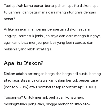
Lainnya
Tapi apakah kamu benar-benar paham apa itu diskon, apa
Open API
Integrasi sistem bisnis dengan API
tujuannya, dan bagaimana cara menghitungnya dengan
benar?
Software Akuntansi
Pencatatan Laporan Keuangan Gratis
Artikel ini akan membahas pengertian diskon secara
Integrasi Accurate
Integrasi Paper dengan Accurate
lengkap, termasuk jenis-jenisnya dan cara menghitungnya,
agar kamu bisa menjadi pembeli yang lebih cerdas dan
pebisnis yang lebih strategis.
Apa Itu Diskon?
Diskon adalah potongan harga dari harga asli suatu barang
atau jasa. Biasanya ditawarkan dalam bentuk persentase
(contoh: 20%) atau nominal tetap (contoh: Rp50.000).
Tujuannya? Untuk menarik perhatian konsumen,
meningkatkan penjualan, hingga menghabiskan stok