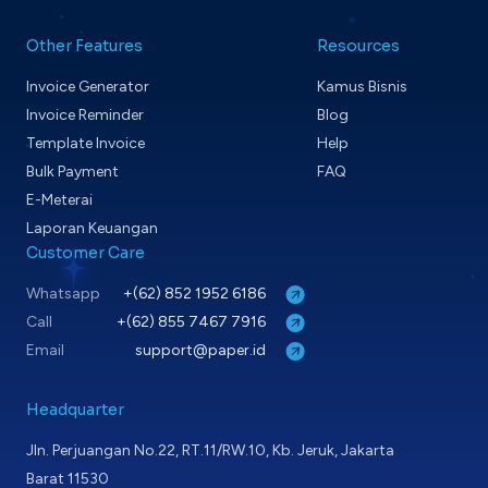
Other Features
Resources
Invoice Generator
Kamus Bisnis
Invoice Reminder
Blog
Template Invoice
Help
Bulk Payment
FAQ
E-Meterai
Laporan Keuangan
Customer Care
Whatsapp
+(62) 852 1952 6186
Call
+(62) 855 7467 7916
Email
support@paper.id
Headquarter
Jln. Perjuangan No.22, RT.11/RW.10, Kb. Jeruk, Jakarta
Barat 11530