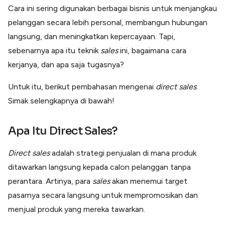
Lainnya
Cara ini sering digunakan berbagai bisnis untuk menjangkau
Open API
pelanggan secara lebih personal, membangun hubungan
Integrasi sistem bisnis dengan API
langsung, dan meningkatkan kepercayaan. Tapi,
Software Akuntansi
Pencatatan Laporan Keuangan Gratis
sebenarnya apa itu teknik
sales
ini, bagaimana cara
Integrasi Accurate
kerjanya, dan apa saja tugasnya?
Integrasi Paper dengan Accurate
Untuk itu, berikut pembahasan mengenai
direct sales
.
Simak selengkapnya di bawah!
Apa Itu Direct Sales?
Direct sales
adalah strategi penjualan di mana produk
ditawarkan langsung kepada calon pelanggan tanpa
perantara. Artinya, para
sales
akan menemui target
pasarnya secara langsung untuk mempromosikan dan
menjual produk yang mereka tawarkan.