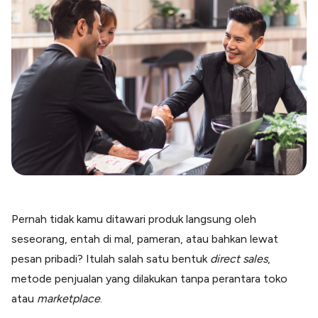
Blog
Paper XB
Kumpulan tips dan informasi bisnis
Bayar luar negeri pakai kartu kredit
Kartu Kredit Bisnis
Paper Card
Satu kartu untuk bisnis & personal
Paper Horizon
Kartu korporat expense terlengkap
Solusi Industri
Food & Beverages
Kelola Multi Outlet & Supplier
Pernah tidak kamu ditawari produk langsung oleh
Konstruksi
Kelola Pembayaran Termin Proyek
seseorang, entah di mal, pameran, atau bahkan lewat
pesan pribadi? Itulah salah satu bentuk
direct sales
,
Health & Beauty
Terima Pembayaran Instan Dan CC
metode penjualan yang dilakukan tanpa perantara toko
atau
marketplace
.