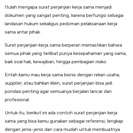
Lainnya
Itulah mengapa surat perjanjian kerja sama menjadi
Open API
Integrasi sistem bisnis dengan API
dokumen yang sangat penting, karena berfungsi sebagai
landasan hukum sekaligus pedoman pelaksanaan kerja
Software Akuntansi
Pencatatan Laporan Keuangan Gratis
sama antar pihak.
Integrasi Accurate
Integrasi Paper dengan Accurate
Surat perjanjian kerja sama berperan memastikan bahwa
semua pihak yang terlibat punya kesepahaman yang sama,
baik soal hak, kewajiban, hingga pembagian risiko.
Entah kamu mau kerja sama bisnis dengan rekan usaha,
supplier
, atau bahkan klien, surat perjanjian bisa jadi
pondasi penting agar semuanya berjalan lancar dan
profesional.
Untuk itu, berikut ini ada contoh surat perjanjian kerja
sama yang bisa kamu gunakan sebagai referensi, lengkap
dengan jenis-jenis dan cara mudah untuk membuatnya.