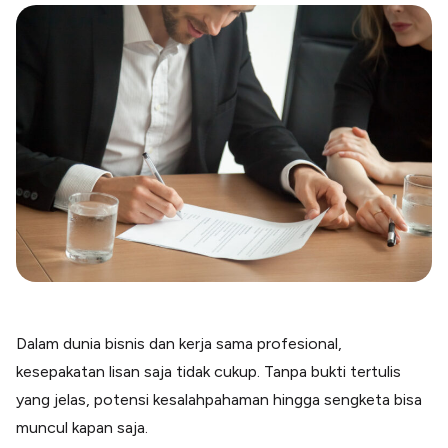
Blog
Paper XB
Kumpulan tips dan informasi bisnis
Bayar luar negeri pakai kartu kredit
Kartu Kredit Bisnis
Paper Card
Satu kartu untuk bisnis & personal
Paper Horizon
Kartu korporat expense terlengkap
Solusi Industri
Food & Beverages
Kelola Multi Outlet & Supplier
Konstruksi
Kelola Pembayaran Termin Proyek
Dalam dunia bisnis dan kerja sama profesional,
Health & Beauty
kesepakatan lisan saja tidak cukup. Tanpa bukti tertulis
Terima Pembayaran Instan Dan CC
yang jelas, potensi kesalahpahaman hingga sengketa bisa
muncul kapan saja.