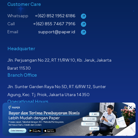
Customer Care
Whatsapp
+(62) 852 1952 6186
Call
+(62) 855 7467 7916
Email
support@paper.id
Headquarter
Jln. Perjuangan No.22, RT.11/RW.10, Kb. Jeruk, Jakarta
Barat 11530
Branch Office
Jln. Sunter Garden Raya No.5D, RT.6/RW.12, Sunter
Agung, Kec. Tj. Priok, Jakarta Utara 14350
Operational Hours
Weekdays
7AM - 10PM
Weekend & Holidays
8AM - 5PM