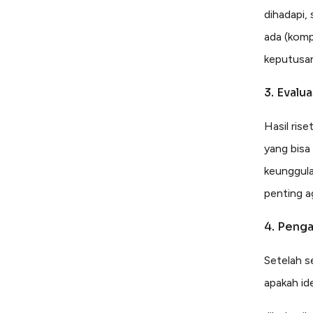
dihadapi, 
ada (komp
keputusa
3. Evalua
Hasil ris
yang bisa
keunggula
penting a
4. Penga
Setelah s
apakah ide