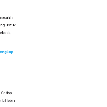
 masalah
ting untuk
erbeda,
Lengkap
 Setiap
bil lebih