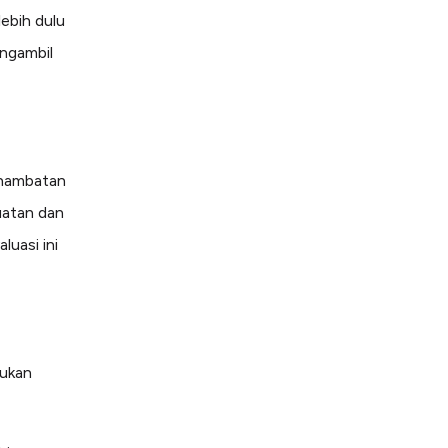
lebih dulu
engambil
n hambatan
kuatan dan
uasi ini
tukan