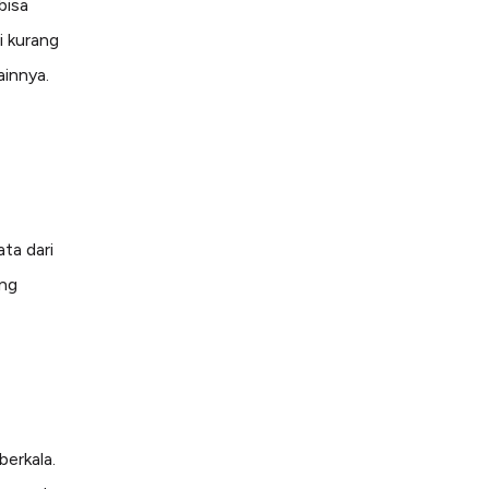
bisa
i kurang
ainnya.
ta dari
ang
berkala.