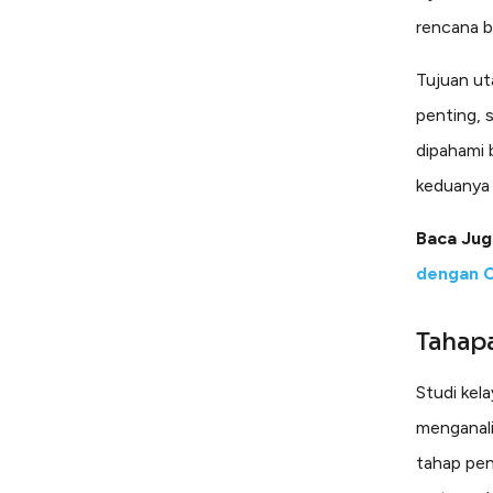
rencana bi
Tujuan ut
penting, 
dipahami 
keduanya 
Baca Jug
dengan C
Tahapa
Studi kel
menganali
tahap pen