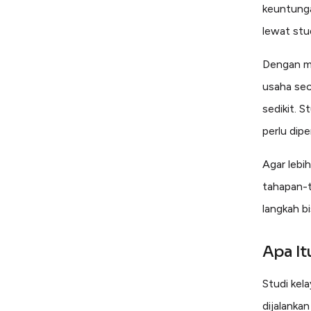
keuntunga
lewat stud
Dengan me
usaha sec
sedikit. 
perlu dipe
Agar lebih
tahapan-t
langkah b
Apa It
Studi kel
dijalanka