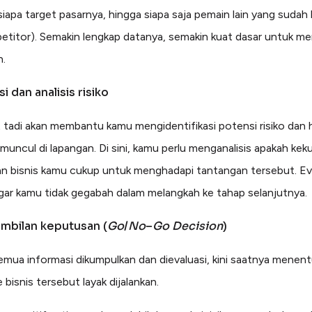
siapa target pasarnya, hingga siapa saja pemain lain yang sudah 
etitor). Semakin lengkap datanya, semakin kuat dasar untuk m
n.
si dan analisis risiko
et tadi akan membantu kamu mengidentifikasi potensi risiko da
 muncul di lapangan. Di sini, kamu perlu menganalisis apakah ke
n bisnis kamu cukup untuk menghadapi tantangan tersebut. Eval
gar kamu tidak gegabah dalam melangkah ke tahap selanjutnya.
mbilan keputusan (
Go
/
No
–
Go Decision
)
emua informasi dikumpulkan dan dievaluasi, kini saatnya menen
 bisnis tersebut layak dijalankan.