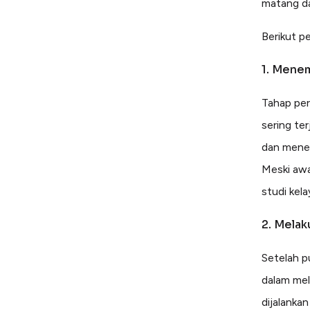
matang da
Berikut p
1. Menem
Tahap per
sering ter
dan menem
Meski awa
studi kel
2. Melak
Setelah p
dalam mel
dijalanka