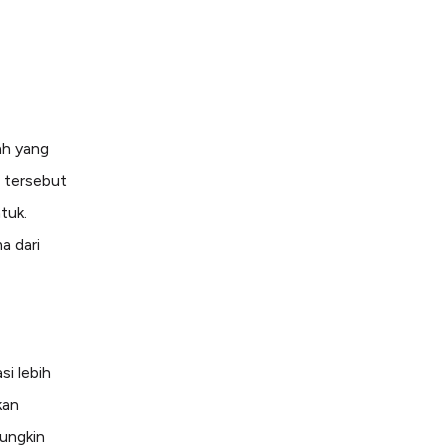
ah yang
h tersebut
tuk.
a dari
si lebih
kan
mungkin