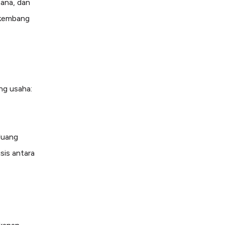
cana, dan
erkembang
ang usaha:
eluang
isis antara