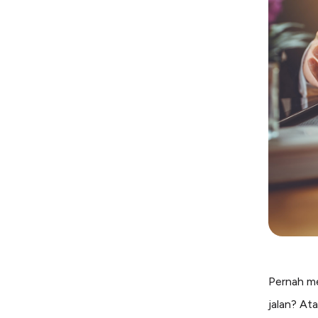
Pernah me
jalan? At