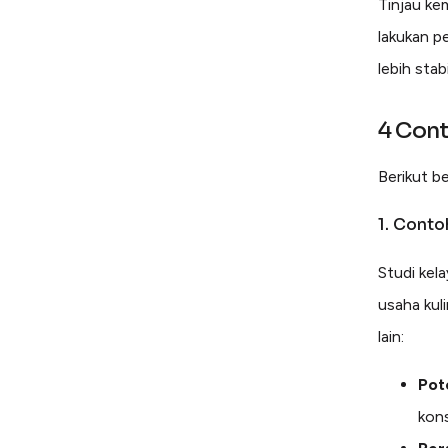
Tinjau ke
lakukan p
lebih stab
4 Cont
Berikut b
1. Conto
Studi kel
usaha kuli
lain:
Pot
kon