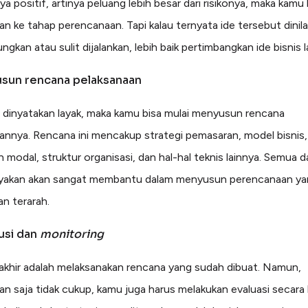
nya positif, artinya peluang lebih besar dari risikonya, maka kamu 
an ke tahap perencanaan. Tapi kalau ternyata ide tersebut dinila
kan atau sulit dijalankan, lebih baik pertimbangkan ide bisnis l
usun rencana pelaksanaan
is dinyatakan layak, maka kamu bisa mulai menyusun rencana
annya. Rencana ini mencakup strategi pemasaran, model bisnis,
modal, struktur organisasi, dan hal-hal teknis lainnya. Semua da
layakan akan sangat membantu dalam menyusun perencanaan y
dan terarah.
usi dan
monitoring
akhir adalah melaksanakan rencana yang sudah dibuat. Namun,
an saja tidak cukup, kamu juga harus melakukan evaluasi secara 