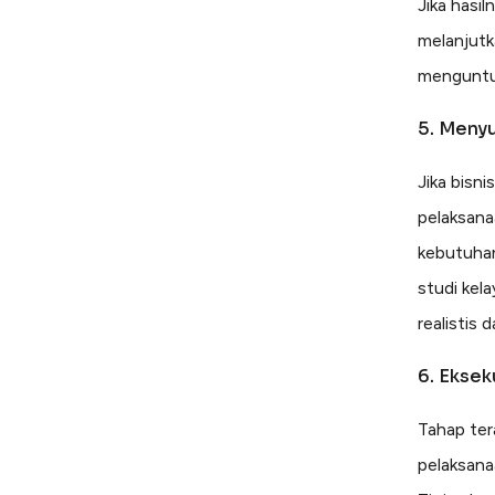
Jika hasil
melanjutk
menguntung
5. Meny
Jika bisn
pelaksana
kebutuhan 
studi ke
realistis 
6. Eksek
Tahap ter
pelaksana