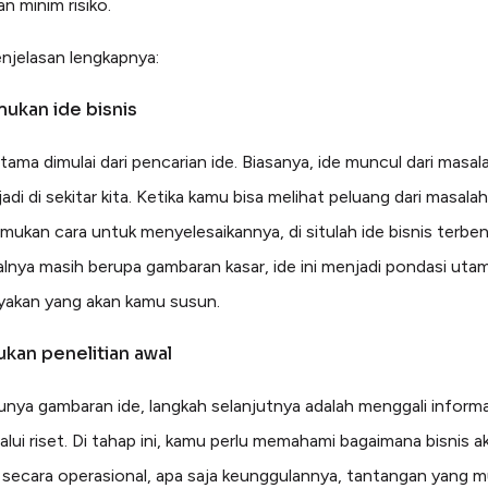
n minim risiko.
enjelasan lengkapnya:
ukan ide bisnis
tama dimulai dari pencarian ide. Biasanya, ide muncul dari masal
jadi di sekitar kita. Ketika kamu bisa melihat peluang dari masala
ukan cara untuk menyelesaikannya, di situlah ide bisnis terben
lnya masih berupa gambaran kasar, ide ini menjadi pondasi utam
ayakan yang akan kamu susun.
ukan penelitian awal
unya gambaran ide, langkah selanjutnya adalah menggali informa
alui riset. Di tahap ini, kamu perlu memahami bagaimana bisnis a
n secara operasional, apa saja keunggulannya, tantangan yang 