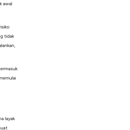
k awal
isiko
g tidak
alankan,
 termasuk
 memulai
ha layak
buat