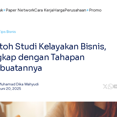
+
+
uk
Paper Network
Cara Kerja
Harga
Perusahaan
Promo
Tips Bisnis
oh Studi Kelayakan Bisnis,
gkap dengan Tahapan
buatannya
Muhamad Dika Wahyudi
Juni 20, 2025