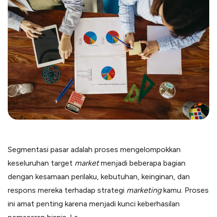
Blog
Paper XB
Kumpulan tips dan informasi bisnis
Bayar luar negeri pakai kartu kredit
Kartu Kredit Bisnis
Paper Card
Satu kartu untuk bisnis & personal
Paper Horizon
Kartu korporat expense terlengkap
Solusi Industri
Food & Beverages
Kelola Multi Outlet & Supplier
Segmentasi pasar adalah proses mengelompokkan
Konstruksi
keseluruhan target
market
menjadi beberapa bagian
Kelola Pembayaran Termin Proyek
dengan kesamaan perilaku, kebutuhan, keinginan, dan
Health & Beauty
Terima Pembayaran Instan Dan CC
respons mereka terhadap strategi
marketing
kamu. Proses
ini amat penting karena menjadi kunci keberhasilan