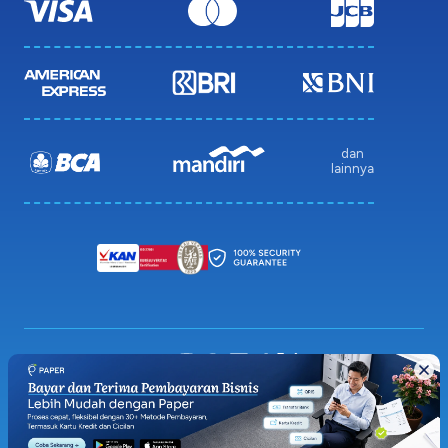
dan
lainnya
Privacy Policy
Terms & Condition
Sitemap
© 2026 Paper.id (PT Pakar Digital Global)