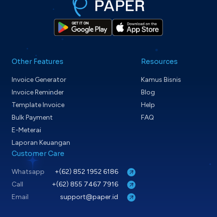
Other Features
Resources
Invoice Generator
Kamus Bisnis
Invoice Reminder
Blog
Template Invoice
Help
Bulk Payment
FAQ
E-Meterai
Laporan Keuangan
Customer Care
Whatsapp
+(62) 852 1952 6186
Call
+(62) 855 7467 7916
Email
support@paper.id