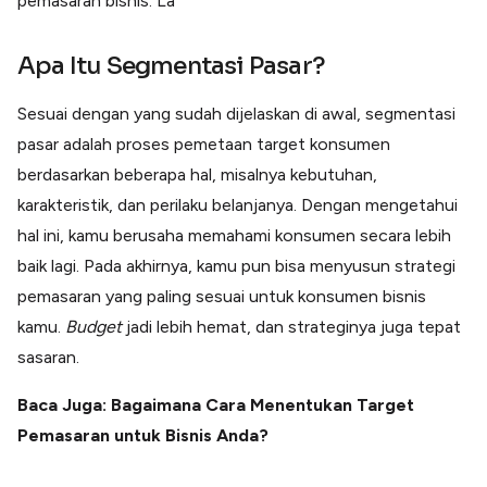
pemasaran bisnis. La
Lainnya
Open API
Integrasi sistem bisnis dengan API
Apa Itu Segmentasi Pasar?
Software Akuntansi
Pencatatan Laporan Keuangan Gratis
Sesuai dengan yang sudah dijelaskan di awal, segmentasi
Integrasi Accurate
pasar adalah proses pemetaan target konsumen
Integrasi Paper dengan Accurate
berdasarkan beberapa hal, misalnya kebutuhan,
karakteristik, dan perilaku belanjanya. Dengan mengetahui
hal ini, kamu berusaha memahami konsumen secara lebih
baik lagi. Pada akhirnya, kamu pun bisa menyusun strategi
pemasaran yang paling sesuai untuk konsumen bisnis
kamu.
Budget
jadi lebih hemat, dan strateginya juga tepat
sasaran.
Baca Juga: Bagaimana Cara Menentukan Target
Pemasaran untuk Bisnis Anda?