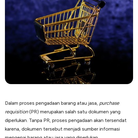
Blog
Paper XB
Kumpulan tips dan informasi bisnis
Bayar luar negeri pakai kartu kredit
Kartu Kredit Bisnis
Paper Card
Satu kartu untuk bisnis & personal
Paper Horizon
Kartu korporat expense terlengkap
Solusi Industri
Food & Beverages
Kelola Multi Outlet & Supplier
Konstruksi
Dalam proses pengadaan barang atau jasa,
purchase
Kelola Pembayaran Termin Proyek
requisition
(PR) merupakan salah satu dokumen yang
Health & Beauty
Terima Pembayaran Instan Dan CC
diperlukan. Tanpa PR, proses pengadaan akan tersendat
karena, dokumen tersebut menjadi sumber informasi
mengenai barang atau jasa yang diperlukan.