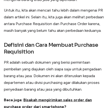
Lainnya
Open API
Untuk itu, kita akan mencari tahu lebih dalam mengenai PR
Integrasi sistem bisnis dengan API
dalam artikel ini. Selain itu, kita juga akan melihat perbedaan
Software Akuntansi
Pencatatan Laporan Keuangan Gratis
antara Purchase Requisition dan Purchase Order karena,
masih banyak yang belum tahu akan perbedaan keduanya.
Integrasi Accurate
Integrasi Paper dengan Accurate
Defisini dan Cara Membuat Purchase
Requisition
PR adalah sebuah dokumen yang berisi permintaan
pembelian yang diajukan oleh siapa saja untuk pengadaan
barang atau jasa. Dokumen ini akan diteruskan kepada
departemen atau divisi purchasing agar dilakukan proses
penyediaan barang atau jasa yang dibutuhkan.
Baca juga:
Bisakah mengirimkan sales order dan
purchase order dari smartphone?