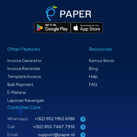
Other Features
Resources
Invoice Generator
Kamus Bisnis
Invoice Reminder
Blog
Template Invoice
Help
Bulk Payment
FAQ
E-Meterai
Laporan Keuangan
Customer Care
Whatsapp
+(62) 852 1952 6186
Call
+(62) 855 7467 7916
Email
support@paper.id