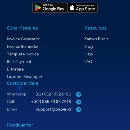
Other Features
Resources
Invoice Generator
Kamus Bisnis
Invoice Reminder
Blog
Template Invoice
Help
Bulk Payment
FAQ
E-Meterai
Laporan Keuangan
Customer Care
Whatsapp
+(62) 852 1952 6186
Call
+(62) 855 7467 7916
Email
support@paper.id
Headquarter