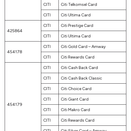
CITI
Citi Telkomsel Card
CITI
Citi Ultima Card
CITI
Citi Prestige Card
425864
CITI
Citi Ultima Card
CITI
Citi Gold Card – Amway
454178
CITI
Citi Rewards Card
CITI
Citi Cash Back Card
CITI
Citi Cash Back Classic
CITI
Citi Choice Card
CITI
Citi Giant Card
454179
CITI
Citi Makro Card
CITI
Citi Rewards Card
CITI
Citi Silver Card – Amway