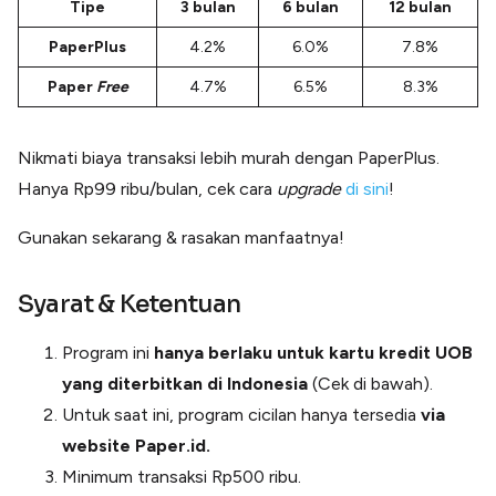
Tipe
3 bulan
6 bulan
12 bulan
Lainnya
Open API
PaperPlus
4.2%
6.0%
7.8%
Integrasi sistem bisnis dengan API
Paper
Free
4.7%
6.5%
8.3%
Software Akuntansi
Pencatatan Laporan Keuangan Gratis
Integrasi Accurate
Nikmati biaya transaksi lebih murah dengan PaperPlus.
Integrasi Paper dengan Accurate
Hanya Rp99 ribu/bulan, cek cara
upgrade
di sini
!
Gunakan sekarang & rasakan manfaatnya!
Syarat & Ketentuan
Program ini
hanya berlaku untuk kartu kredit UOB
yang diterbitkan di Indonesia
(Cek di bawah).
Untuk saat ini, program cicilan hanya tersedia
via
website Paper.id.
Minimum transaksi Rp500 ribu.