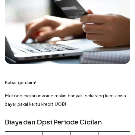
Blog
Paper XB
Kumpulan tips dan informasi bisnis
Bayar luar negeri pakai kartu kredit
Kartu Kredit Bisnis
Paper Card
Satu kartu untuk bisnis & personal
Paper Horizon
Kartu korporat expense terlengkap
Solusi Industri
Food & Beverages
Kabar gembira!
Kelola Multi Outlet & Supplier
Metode cicilan invoice makin banyak, sekarang kamu bisa
Konstruksi
Kelola Pembayaran Termin Proyek
bayar pakai kartu kredit UOB!
Health & Beauty
Terima Pembayaran Instan Dan CC
Biaya dan Opsi Periode Cicilan