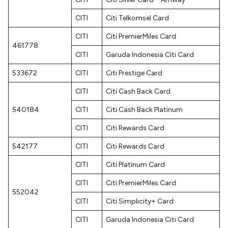
CITI
Citi Telkomsel Card
CITI
Citi PremierMiles Card
461778
CITI
Garuda Indonesia Citi Card
533672
CITI
Citi Prestige Card
CITI
Citi Cash Back Card
540184
CITI
Citi Cash Back Platinum
CITI
Citi Rewards Card
542177
CITI
Citi Rewards Card
CITI
Citi Platinum Card
CITI
Citi PremierMiles Card
552042
CITI
Citi Simplicity+ Card
CITI
Garuda Indonesia Citi Card