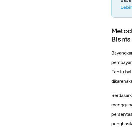
Baca
Lebi
Metod
Bisnis
Bayangkan
pembayara
Tentu hal
dikarenak
Berdasark
menggunak
persentas
penghasila