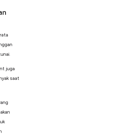
an
rata
anggan
unai.
nt juga
nyak saat
yang
 akan
tuk
h