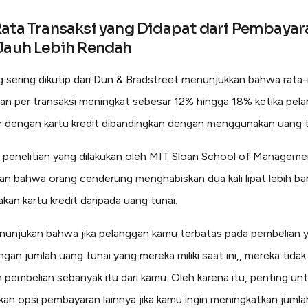
ata Transaksi yang Didapat dari Pembayar
Jauh Lebih Rendah
g sering dikutip dari Dun & Bradstreet menunjukkan bahwa rata-
an per transaksi meningkat sebesar 12% hingga 18% ketika pel
dengan kartu kredit dibandingkan dengan menggunakan uang t
penelitian yang dilakukan oleh MIT Sloan School of Manageme
 bahwa orang cenderung menghabiskan dua kali lipat lebih ba
an kartu kredit daripada uang tunai.
enunjukan bahwa jika pelanggan kamu terbatas pada pembelian 
gan jumlah uang tunai yang mereka miliki saat ini,, mereka tidak
 pembelian sebanyak itu dari kamu. Oleh karena itu, penting un
an opsi pembayaran lainnya jika kamu ingin meningkatkan jumla