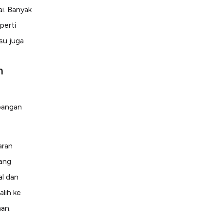
i. Banyak
perti
su juga
n
mbangan
aran
ang
al dan
lih ke
man.