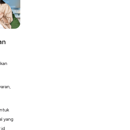
an
akan
aran,
ntuk
al yang
.id