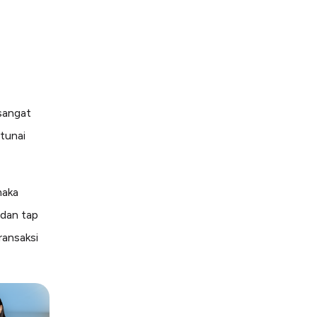
sangat
tunai
maka
 dan tap
ransaksi