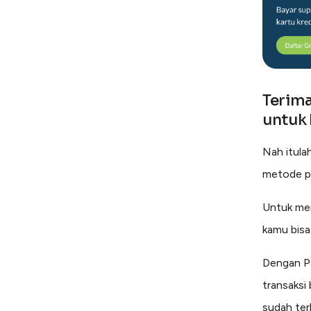
Terim
untuk
Nah itula
metode pe
Untuk me
kamu bis
Dengan P
transaksi 
sudah te