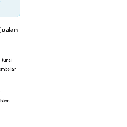
t
jualan
 tunai.
pembelian
k
hkan,