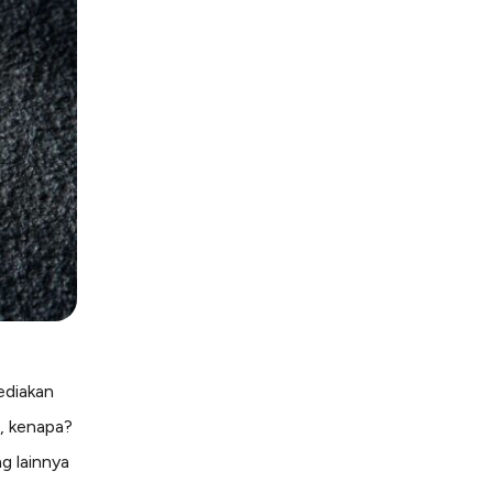
ediakan
u, kenapa?
g lainnya