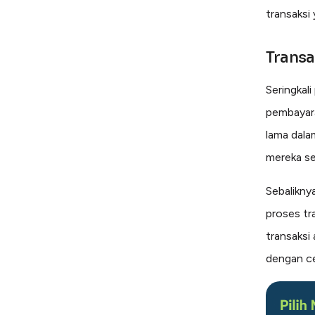
transaksi 
Trans
Seringkal
pembayara
lama dala
mereka se
Sebalikny
proses tr
transaksi
dengan c