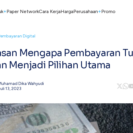
+
+
uk
Paper Network
Cara Kerja
Harga
Perusahaan
Promo
Pembayaran Digital
asan Mengapa Pembayaran Tu
n Menjadi Pilihan Utama
Muhamad Dika Wahyudi
uli 13, 2023