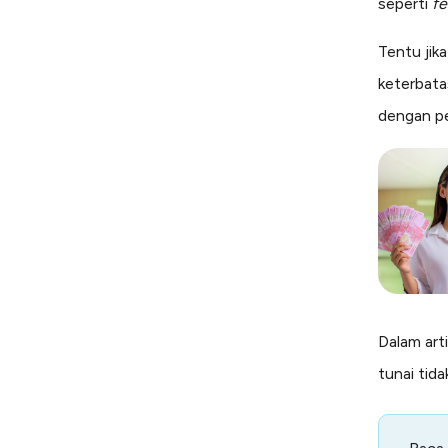
seperti
f
Tentu jik
keterbata
dengan pe
Dalam art
tunai tida