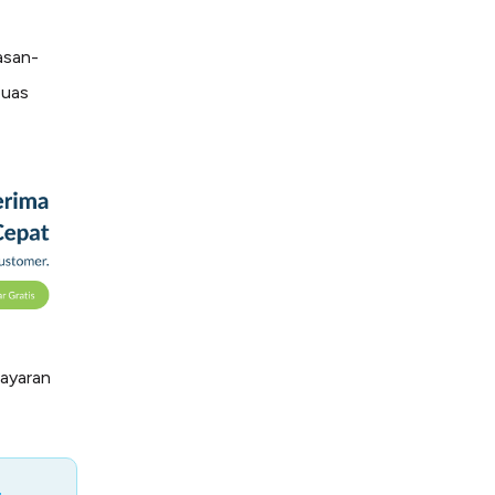
asan-
puas
bayaran