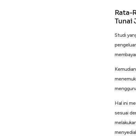
Rata-R
Tunai 
Studi yan
pengeluar
membayar 
Kemudian 
menemukan
menggunak
Hal ini m
sesuai den
melakukan
menyediak