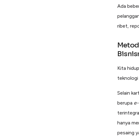
Ada beber
pelanggan
ribet, re
Metod
Bisni
Kita hidu
teknologi
Selain ka
berupa
e-
terintegr
hanya men
pesaing y