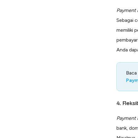
Payment l
Sebagai c
memiliki 
pembayar
Anda dapa
Baca
Paym
4. Fleks
Payment l
bank, domp
Misalnya,