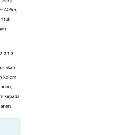
E-Wallet
,
untuk
man
isnis
gunakan
an kolom
sanan,
im kepada
sanan.