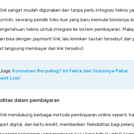
ink
sangat mudah digunakan dan tanpa perlu integrasi teknis ya
ontoh, seorang pemilik toko kue yang baru memulai bisnisnya da
pengetahuan teknis untuk integrasi ke sistem pembayaran. Maka,
an bisa dengan
payment link
, lalu kirimkan tautan tersebut dan
t langsung membayar dari link tersebut.
 Juga:
Konsumen Berpaling? Ini Fakta dan Solusinya Pakai
ent Link!
ibilitas dalam pembayaran
ink
mendukung berbagai metode pembayaran online seperti tr
et digital, dan kartu kredit, memberikan fleksibilitas bagi pelan
 seorang pelanggan yang memesan kue ulang tahun untuk acara