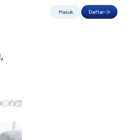
Masuk
Daftar
,