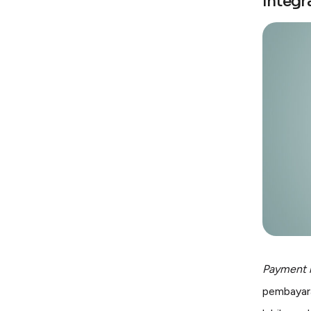
Integr
Payment l
pembayara