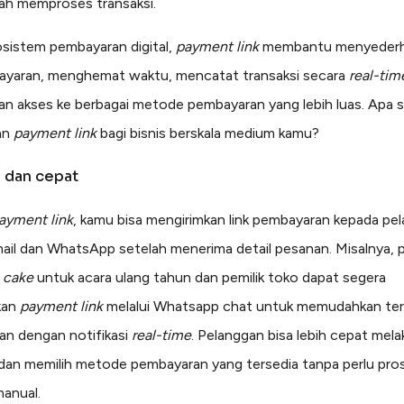
ah memproses transaksi.
sistem pembayaran digital,
payment link
membantu menyederh
ayaran, menghemat waktu, mencatat transaksi secara
real-tim
n akses ke berbagai metode pembayaran yang lebih luas. Apa s
an
payment link
bagi bisnis berskala medium kamu?
is dan cepat
ayment link
, kamu bisa mengirimkan link pembayaran kepada pe
mail dan WhatsApp setelah menerima detail pesanan. Misalnya, 
n
cake
untuk acara ulang tahun dan pemilik toko dapat segera
kan
payment link
melalui Whatsapp chat untuk memudahkan te
n dengan notifikasi
real-time
. Pelanggan bisa lebih cepat mel
 dan memilih metode pembayaran yang tersedia tanpa perlu pro
manual.