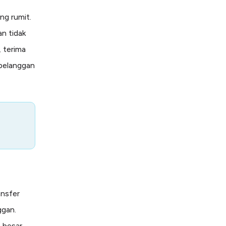
ng rumit.
n tidak
 terima
 pelanggan
ansfer
ggan.
 besar