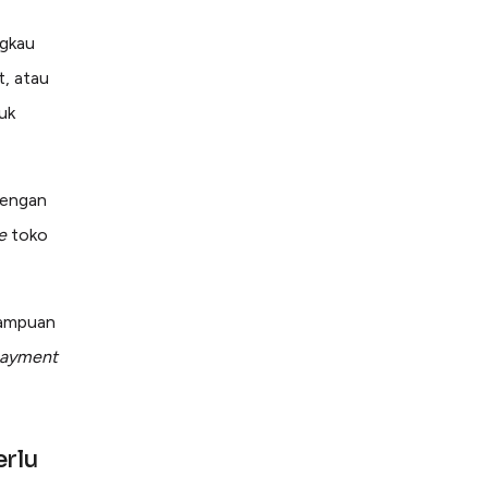
gkau
t, atau
uk
dengan
e
toko
mampuan
ayment
erlu