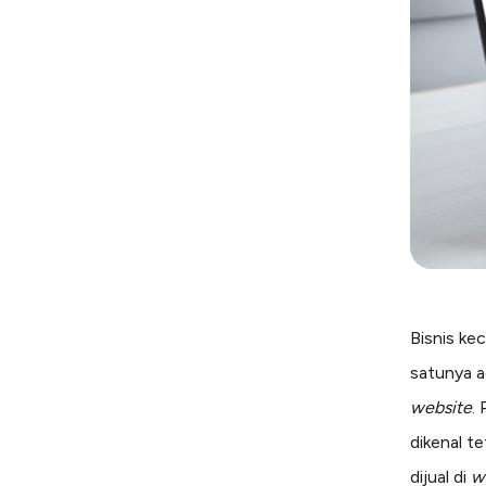
Bisnis ke
satunya 
website
.
dikenal t
dijual di
w