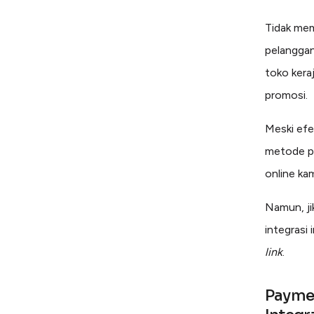
Tidak mem
pelanggan
toko kera
promosi.
Meski efe
metode pe
online ka
Namun, j
integrasi
link
.
Paymen