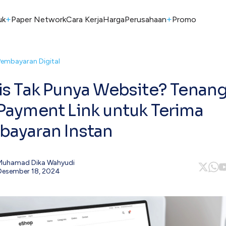
+
+
uk
Paper Network
Cara Kerja
Harga
Perusahaan
Promo
Pembayaran Digital
is Tak Punya Website? Tenang
Payment Link untuk Terima
ayaran Instan
Muhamad Dika Wahyudi
Desember 18, 2024