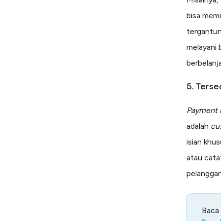
bisa memi
tergantun
melayani 
berbelanja
5. Terse
Payment l
adalah
cu
isian khu
atau cata
pelanggan
Baca