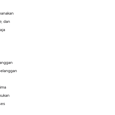
anakan
e
, dan
aja
langgan
pelanggan
rima
akukan
ses