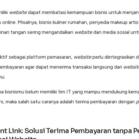
iliki
website
dapat membatasi kemampuan bisnis untuk menjan
 online. Misalnya, bisnis kuliner rumahan, penyedia makeup artis
jinan tangan sering mengandalkan
website
dan media sosial unt
ktif sebagai platform pemasaran,
website
perlu diintegrasikan 
mbayaran agar dapat menerima transaksi langsung dari
websit
mu.
ika bisnismu belum memiliki tim IT yang mampu mendukung ke
 ini, maka salah satu caranya adalah terima pembayaran dengan
p
t Link: Solusi Terima Pembayaran tanpa P