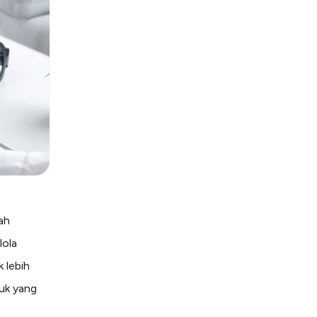
ah
lola
 lebih
duk yang