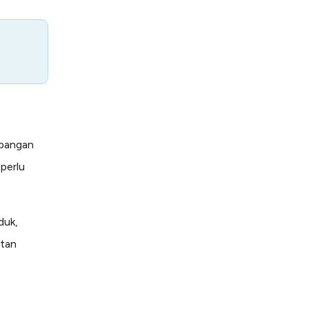
bangan
 perlu
duk,
utan