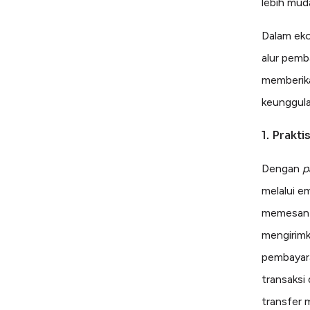
lebih mud
Dalam eko
alur pemb
memberika
keunggul
1. Prakt
Dengan
p
melalui e
memesa
mengirim
pembayara
transaksi
transfer 