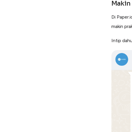
Makin 
Di Paper.
makin prak
Intip dah