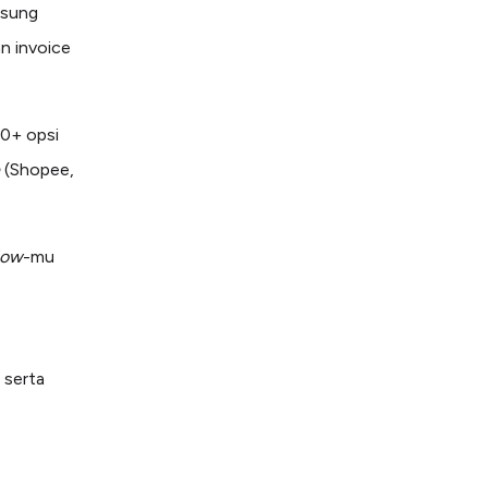
gsung
n invoice
30+ opsi
e
(Shopee,
low
-mu
 serta