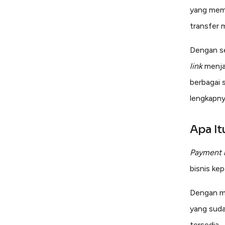
yang memu
transfer 
Dengan se
link
menjad
berbagai 
lengkapny
Apa It
Payment l
bisnis ke
Dengan me
yang suda
tersedia.