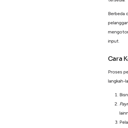
Berbeda 
pelanggan
mengotoma
input.
Cara K
Proses p
langkah-l
Bis
Pay
lain
Pela