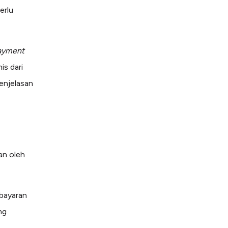
erlu
ayment
is dari
penjelasan
kan oleh
mbayaran
ng