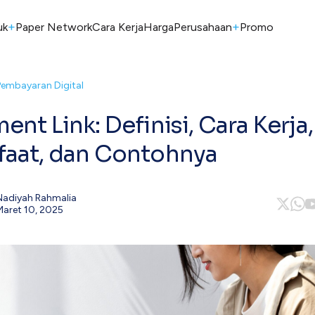
+
+
uk
Paper Network
Cara Kerja
Harga
Perusahaan
Promo
Pembayaran Digital
ent Link: Definisi, Cara Kerja,
aat, dan Contohnya
Nadiyah Rahmalia
Maret 10, 2025