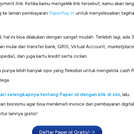
yment link.
Ketika kamu mengeklik link tersebut, kamu akan lan
g ke laman pembayaran
PaperPay In
untuk menyelesaikan tagiha
d, hal ini bisa dilakukan dengan sangat mudah. Terlebih lagi, ada 
n mulai dari transfer bank, QRIS, Virtual Account,
marketplac
kopedia), dan juga kartu kredit serta cicilan.
u punya lebih banyak opsi yang fleksibel untuk mengelola
cash f
 lega.
jari selengkapnya tentang Paper.id dengan klik di sini,
lalu
ikan bisnismu agar bisa menikmati invoice dan pembayaran digital
itur lainnya gratis!
Daftar Paper.id Gratis!