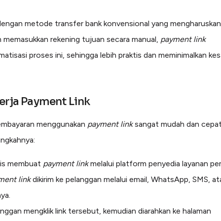
dengan metode transfer bank konvensional yang mengharuskan
 memasukkan rekening tujuan secara manual,
payment link
tisasi proses ini, sehingga lebih praktis dan meminimalkan ke
erja Payment Link
embayaran menggunakan
payment link
sangat mudah dan cepat.
angkahnya:
nis membuat
payment link
melalui platform penyedia layanan p
ment link
dikirim ke pelanggan melalui email, WhatsApp, SMS, a
nya.
nggan mengklik link tersebut, kemudian diarahkan ke halaman