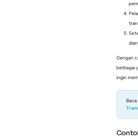
pem
Pela
tran
Sete
dian
Dengan ca
berbagai 
ingin me
Baca
Trans
Contoh