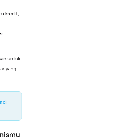
u kredit,
si
kan untuk
sar yang
nci
snismu