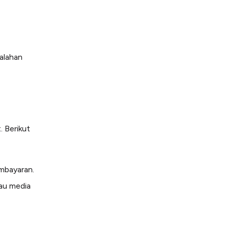
salahan
 Berikut
embayaran.
tau media