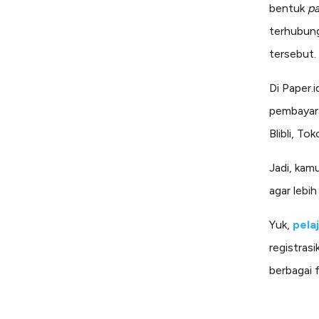
bentuk
pa
terhubun
tersebut.
Di Paper.i
pembayara
Blibli, To
Jadi, kam
agar lebih
Yuk,
pela
registras
berbagai f