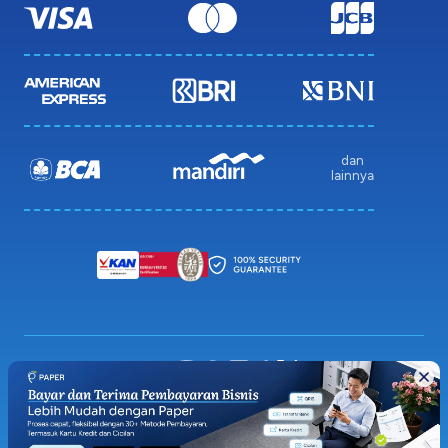
dan
lainnya
Privacy Policy
Terms & Condition
Sitemap
© 2026 Paper.id (PT Pakar Digital Global)