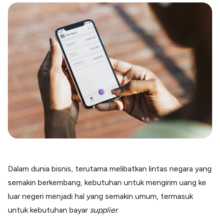
Blog
Paper XB
Kumpulan tips dan informasi bisnis
Bayar luar negeri pakai kartu kredit
Kartu Kredit Bisnis
Paper Card
Satu kartu untuk bisnis & personal
Paper Horizon
Kartu korporat expense terlengkap
Solusi Industri
Food & Beverages
Kelola Multi Outlet & Supplier
Konstruksi
Kelola Pembayaran Termin Proyek
Dalam dunia bisnis, terutama melibatkan lintas negara yang
Health & Beauty
semakin berkembang, kebutuhan untuk mengirim uang ke
Terima Pembayaran Instan Dan CC
luar negeri menjadi hal yang semakin umum, termasuk
untuk kebutuhan bayar
supplier
.