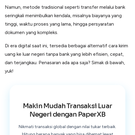
Lainnya
Namun, metode tradisional seperti transfer melalui bank
Open API
Integrasi sistem bisnis dengan API
seringkali menimbulkan kendala, misalnya biayanya yang
tinggi, waktu proses yang lama, hingga persyaratan
Software Akuntansi
Pencatatan Laporan Keuangan Gratis
dokumen yang kompleks.
Integrasi Accurate
Integrasi Paper dengan Accurate
Di era digital saat ini, tersedia berbagai alternatif cara kirim
uang ke luar negeri tanpa bank yang lebih efisien, cepat,
dan terjangkau. Penasaran ada apa saja? Simak di bawah,
yuk!
Makin Mudah Transaksi Luar
Negeri dengan PaperXB
Nikmati transaksi global dengan nilai tukar terbaik.
Hitung berapa banyak yang bisa dihemat lewat