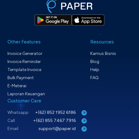
Other Features
Resources
Invoice Generator
Kamus Bisnis
Invoice Reminder
Blog
Template Invoice
Help
Bulk Payment
FAQ
E-Meterai
Laporan Keuangan
Customer Care
Whatsapp
+(62) 852 1952 6186
Call
+(62) 855 7467 7916
Email
support@paper.id