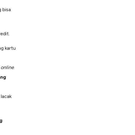
g bisa
edit.
ng kartu
.
a
online
.
ang
, lacak
g