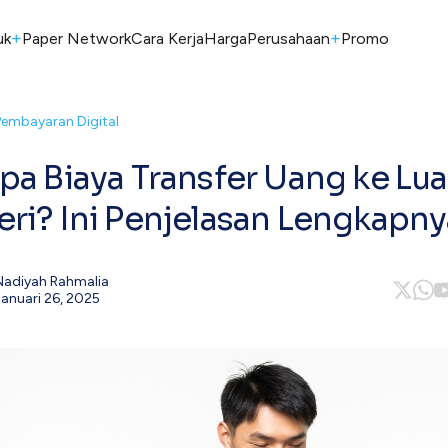
+
+
uk
Paper Network
Cara Kerja
Harga
Perusahaan
Promo
Pembayaran Digital
pa Biaya Transfer Uang ke Lua
ri? Ini Penjelasan Lengkapny
Nadiyah Rahmalia
Januari 26, 2025