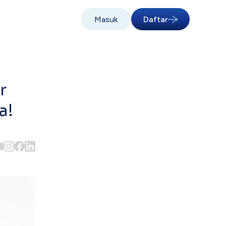
Masuk
Daftar
r
a!