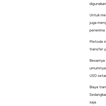
digunakan
Untuk me
juga meng
penerima d
Metode in
transfer 
Besarnya 
umumnya s
USD setar
Biaya tra
Sedangkan
saja.