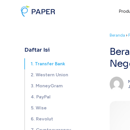
Prod
Beranda
›
Bera
Daftar Isi
Nege
1. Transfer Bank
2. Western Union
3. MoneyGram
4. PayPal
5. Wise
6. Revolut
7. Cryptocurrency