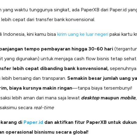
in yang waktu tunggunya singkat, ada PaperXB dari Paper.id yan
 lebih cepat dari transfer bank konvensional.
i Indonesia, kini kamu bisa
kirim uang ke luar negeri
pakai kartu kr
panjangan tempo pembayaran hingga 30-60 hari
(tergantu
it yang digunakan) untuk menjaga cash flow bisnis tetap sehat
nsfer lebih cepat dibanding bank konvensional,
sepenuhny
 lebih bersaing dan transparan.
Semakin besar jumlah uang y
irim, biaya kursnya makin ringan
—tanpa biaya tersembunyi!
saksi lebih aman dari mana saja lewat
desktop
maupun
mobile
nsaksimu secara
real-time
ekarang di
Paper.id
dan aktifkan fitur PaperXB untuk dukun
an operasional bisnismu secara global!