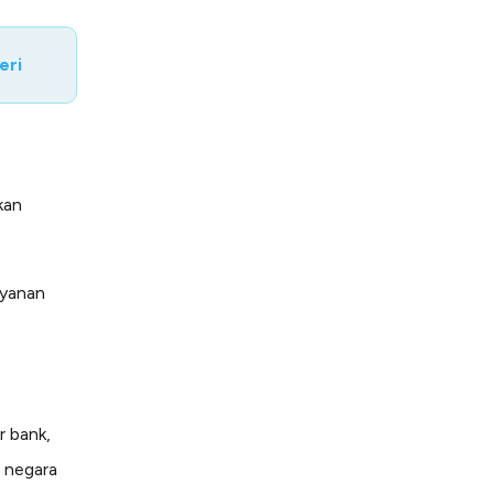
eri
kan
ayanan
r bank,
 negara