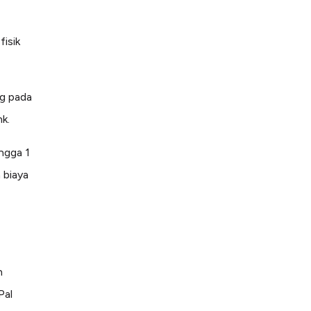
isik
ng pada
nk.
ingga 1
 biaya
n
Pal