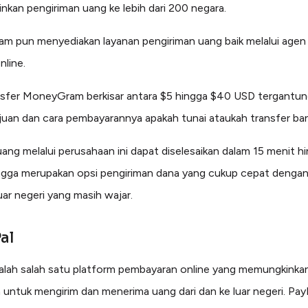
kan pengiriman uang ke lebih dari 200 negara.
 pun menyediakan layanan pengiriman uang baik melalui agen f
nline.
nsfer MoneyGram berkisar antara $5 hingga $40 USD tergantu
juan dan cara pembayarannya apakah tunai ataukah transfer ba
uang melalui perusahaan ini dapat diselesaikan dalam 15 menit h
ingga merupakan opsi pengiriman dana yang cukup cepat dengan
uar negeri yang masih wajar.
al
alah salah satu platform pembayaran online yang memungkinka
untuk mengirim dan menerima uang dari dan ke luar negeri. Pay