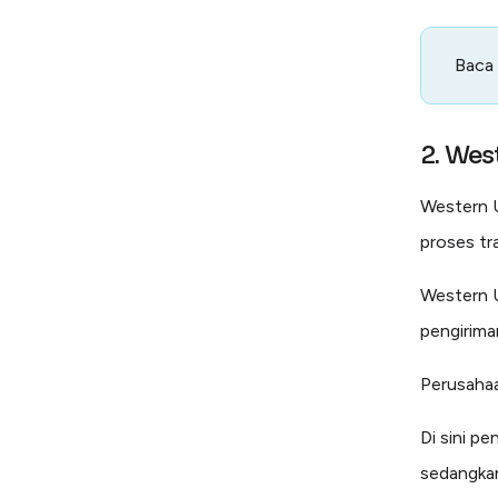
Baca
2. Wes
Western U
proses tr
Western U
pengirima
Perusahaan
Di sini pe
sedangkan