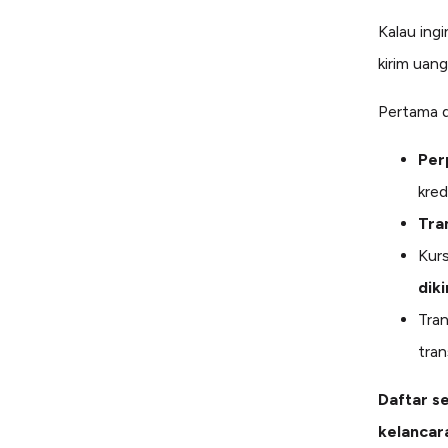
Kalau ing
kirim uang
Pertama d
Per
kred
Tra
Kurs
dik
Tran
tra
Daftar s
kelancar