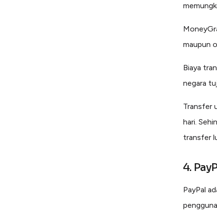
memungkin
MoneyGram
maupun o
Biaya tra
negara tu
Transfer 
hari. Seh
transfer l
4. PayP
PayPal ad
pengguna 