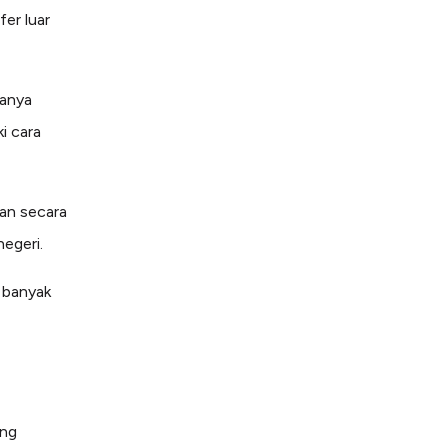
er luar
danya
i cara
an secara
negeri.
g banyak
ang