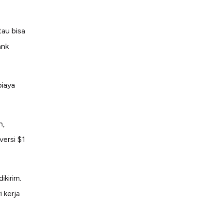
au bisa
ank
biaya
n,
versi $1
ikirim.
 kerja