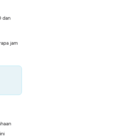
D dan
rapa jam
ahaan
ini