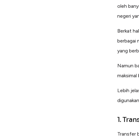
oleh bany
negeri yan
Berkat ha
berbagai 
yang berb
Namun ba
maksimal 
Lebih jel
digunakan
1. Tran
Transfer 