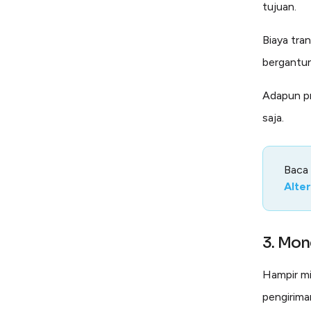
tujuan.
Biaya tra
bergantun
Adapun pr
saja.
Baca
Alte
3. Mo
Hampir m
pengirima