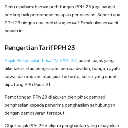
Lainnya
Perlu dipahami bahwa perhitungan PPH 23 juga sangat
Open API
Integrasi sistem bisnis dengan API
penting baik perorangan maupun perusahaan. Seperti apa
PPH 23 hingga cara perhitungannya? Simak ulasannya di
Software Akuntansi
Pencatatan Laporan Keuangan Gratis
bawah ini.
Integrasi Accurate
Integrasi Paper dengan Accurate
Pengertian Tarif PPH 23
Pajak Penghasilan Pasal 23 (PPh 23)
adalah pajak yang
dikenakan atas penghasilan berupa dividen, bunga, royalti,
sewa, dan imbalan atas jasa tertentu, selain yang sudah
dipotong PPh Pasal 21.
Pemotongan PPh 23 dilakukan oleh pihak pemberi
penghasilan kepada penerima penghasilan sehubungan
dengan pembayaran tersebut.
Objek pajak PPh 23 meliputi penghasilan yang dibayarkan