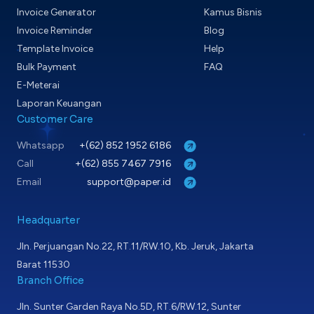
Invoice Generator
Kamus Bisnis
Invoice Reminder
Blog
Template Invoice
Help
Bulk Payment
FAQ
E-Meterai
Laporan Keuangan
Customer Care
Whatsapp
+(62) 852 1952 6186
Call
+(62) 855 7467 7916
Email
support@paper.id
Headquarter
Jln. Perjuangan No.22, RT.11/RW.10, Kb. Jeruk, Jakarta
Barat 11530
Branch Office
Jln. Sunter Garden Raya No.5D, RT.6/RW.12, Sunter