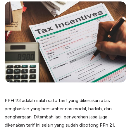
Blog
Paper XB
Kumpulan tips dan informasi bisnis
Bayar luar negeri pakai kartu kredit
Kartu Kredit Bisnis
Paper Card
Satu kartu untuk bisnis & personal
Paper Horizon
Kartu korporat expense terlengkap
Solusi Industri
Food & Beverages
Kelola Multi Outlet & Supplier
Konstruksi
Kelola Pembayaran Termin Proyek
PPH 23 adalah salah satu tarif yang dikenakan atas
Health & Beauty
penghasilan yang bersumber dari modal, hadiah, dan
Terima Pembayaran Instan Dan CC
penghargaan. Ditambah lagi, penyerahan jasa juga
dikenakan tarif ini selain yang sudah dipotong PPh 21.