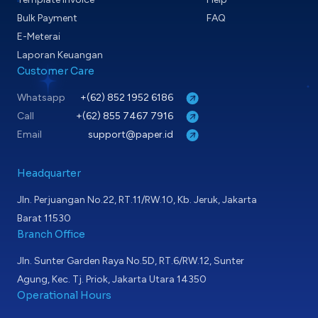
Bulk Payment
FAQ
E-Meterai
Laporan Keuangan
Customer Care
Whatsapp
+(62) 852 1952 6186
Call
+(62) 855 7467 7916
Email
support@paper.id
Headquarter
Jln. Perjuangan No.22, RT.11/RW.10, Kb. Jeruk, Jakarta
Barat 11530
Branch Office
Jln. Sunter Garden Raya No.5D, RT.6/RW.12, Sunter
Agung, Kec. Tj. Priok, Jakarta Utara 14350
Operational Hours