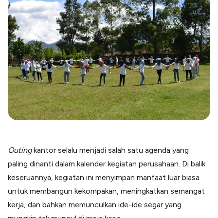
Blog
Paper XB
Kumpulan tips dan informasi bisnis
Bayar luar negeri pakai kartu kredit
Kartu Kredit Bisnis
Paper Card
Satu kartu untuk bisnis & personal
Paper Horizon
Kartu korporat expense terlengkap
Solusi Industri
Food & Beverages
Kelola Multi Outlet & Supplier
Outing
kantor selalu menjadi salah satu agenda yang
Konstruksi
paling dinanti dalam kalender kegiatan perusahaan. Di balik
Kelola Pembayaran Termin Proyek
keseruannya, kegiatan ini menyimpan manfaat luar biasa
Health & Beauty
Terima Pembayaran Instan Dan CC
untuk membangun kekompakan, meningkatkan semangat
kerja, dan bahkan memunculkan ide-ide segar yang