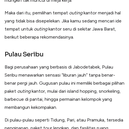
mungkin tak muncul di meja kerja.
Lainnya
Open API
Maka dari itu, pemilihan tempat
outing
kantor menjadi hal
Integrasi sistem bisnis dengan API
yang tidak bisa disepelekan. Jika kamu sedang mencari ide
Software Akuntansi
Pencatatan Laporan Keuangan Gratis
tempat untuk
outing
kantor seru di sekitar Jawa Barat,
berikut beberapa rekomendasinya.
Integrasi Accurate
Integrasi Paper dengan Accurate
Pulau Seribu
Bagi perusahaan yang berbasis di Jabodetabek, Pulau
Seribu menawarkan sensasi “liburan jauh” tanpa benar-
benar pergi jauh. Gugusan pulau ini memiliki berbagai pilihan
paket
outing
kantor, mulai dari island hopping, snorkeling,
barbecue di pantai, hingga permainan kelompok yang
membangun kekompakan.
Di pulau-pulau seperti Tidung, Pari, atau Pramuka, tersedia
penginapan, paket tour lengkap, dan fasilitas ruang