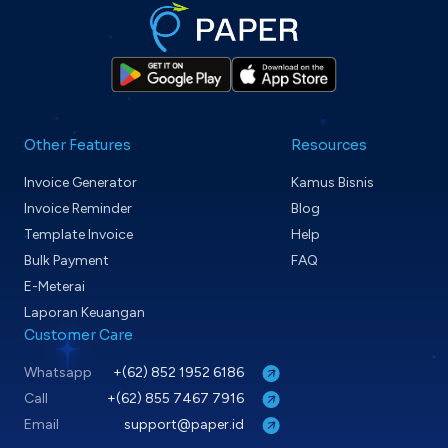
Other Features
Resources
Invoice Generator
Kamus Bisnis
Invoice Reminder
Blog
Template Invoice
Help
Bulk Payment
FAQ
E-Meterai
Laporan Keuangan
Customer Care
Whatsapp
+(62) 852 1952 6186
Call
+(62) 855 7467 7916
Email
support@paper.id