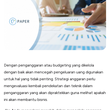
Blog
Paper XB
Kumpulan tips dan informasi bisnis
Bayar luar negeri pakai kartu kredit
Kartu Kredit Bisnis
Paper Card
Satu kartu untuk bisnis & personal
Paper Horizon
Kartu korporat expense terlengkap
Solusi Industri
Dengan penganggaran atau budgeting yang dikelola
Food & Beverages
Kelola Multi Outlet & Supplier
dengan baik akan mencegah pengeluaran uang digunakan
Konstruksi
untuk hal yang tidak penting. Strategi anggaran perlu
Kelola Pembayaran Termin Proyek
mengevaluasi kembali pendekatan dan teknik dalam
Health & Beauty
penganggaran yang akan dipraktekkan guna melihat apakah
Terima Pembayaran Instan Dan CC
ini akan membantu bisnis.