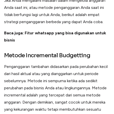
Jika Anda mengalami masalah dalam mengelola anggaran
Lainnya
Anda saat ini, atau metode penganggaran Anda saat ini
Open API
Integrasi sistem bisnis dengan API
tidak berfungsi lagi untuk Anda, berikut adalah empat
Software Akuntansi
strategi penganggaran berbeda yang dapat Anda coba.
Pencatatan Laporan Keuangan Gratis
Integrasi Accurate
Baca juga: Fitur whatsapp yang bisa digunakan untuk
Integrasi Paper dengan Accurate
bisnis
Metode Incremental Budgetting
Penganggaran tambahan didasarkan pada perubahan kecil
dari hasil aktual atau yang dianggarkan untuk periode
sebelumnya. Metode ini sempurna ketika ada sedikit
perubahan pada bisnis Anda atau lingkungannya. Metode
incremental adalah yang tercepat dari semua metode
anggaran. Dengan demikian, sangat cocok untuk mereka
yang kekurangan waktu tetapi membutuhkan sesuatu