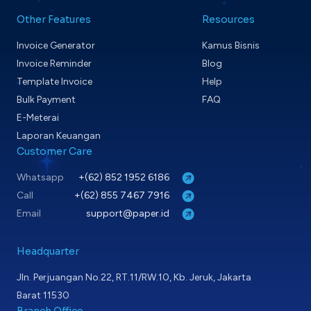
Other Features
Resources
Invoice Generator
Kamus Bisnis
Invoice Reminder
Blog
Template Invoice
Help
Bulk Payment
FAQ
E-Meterai
Laporan Keuangan
Customer Care
Whatsapp
+(62) 852 1952 6186
Call
+(62) 855 7467 7916
Email
support@paper.id
Headquarter
Jln. Perjuangan No.22, RT.11/RW.10, Kb. Jeruk, Jakarta
Barat 11530
Branch Office