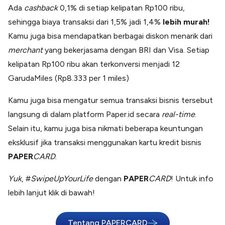
Ada
cashback
0,1% di setiap kelipatan Rp100 ribu,
sehingga biaya transaksi dari 1,5% jadi 1,4%
lebih murah!
Kamu juga bisa mendapatkan berbagai diskon menarik dari
merchant
yang bekerjasama dengan BRI dan Visa. Setiap
kelipatan Rp100 ribu akan terkonversi menjadi 12
GarudaMiles (Rp8.333 per 1 miles)
Kamu juga bisa mengatur semua transaksi bisnis tersebut
langsung di dalam platform Paper.id secara
real-time
.
Selain itu, kamu juga bisa nikmati beberapa keuntungan
eksklusif jika transaksi menggunakan kartu kredit bisnis
PAPER
CARD
.
Yuk
, #
SwipeUpYourLife
dengan
PAPER
CARD
! Untuk info
lebih lanjut klik di bawah!
Tentang PAPERCARD