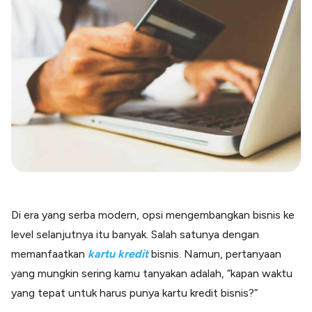
Blog
Paper XB
Kumpulan tips dan informasi bisnis
Bayar luar negeri pakai kartu kredit
Kartu Kredit Bisnis
Paper Card
Satu kartu untuk bisnis & personal
Paper Horizon
Kartu korporat expense terlengkap
Solusi Industri
Food & Beverages
Kelola Multi Outlet & Supplier
Di era yang serba modern, opsi mengembangkan bisnis ke
Konstruksi
level selanjutnya itu banyak. Salah satunya dengan
Kelola Pembayaran Termin Proyek
memanfaatkan
kartu kredit
bisnis. Namun, pertanyaan
Health & Beauty
Terima Pembayaran Instan Dan CC
yang mungkin sering kamu tanyakan adalah, “kapan waktu
yang tepat untuk harus punya kartu kredit bisnis?”