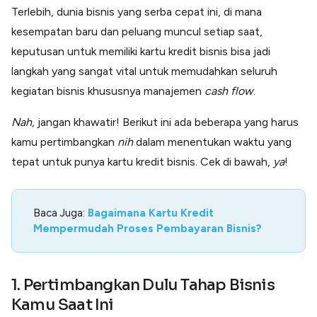
Lainnya
Terlebih, dunia bisnis yang serba cepat ini, di mana
Open API
kesempatan baru dan peluang muncul setiap saat,
Integrasi sistem bisnis dengan API
keputusan untuk memiliki kartu kredit bisnis bisa jadi
Software Akuntansi
Pencatatan Laporan Keuangan Gratis
langkah yang sangat vital untuk memudahkan seluruh
kegiatan bisnis khususnya manajemen
cash flow
.
Integrasi Accurate
Integrasi Paper dengan Accurate
Nah,
jangan khawatir! Berikut ini ada beberapa yang harus
kamu pertimbangkan
nih
dalam menentukan waktu yang
tepat untuk punya kartu kredit bisnis. Cek di bawah,
ya
!
Baca Juga:
Bagaimana Kartu Kredit
Mempermudah Proses Pembayaran Bisnis?
1. Pertimbangkan Dulu Tahap Bisnis
Kamu Saat Ini