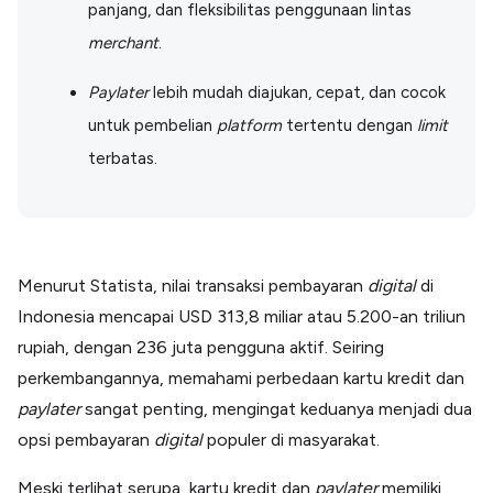
panjang, dan fleksibilitas penggunaan lintas
Lainnya
Open API
merchant
.
Integrasi sistem bisnis dengan API
Software Akuntansi
Paylater
lebih mudah diajukan, cepat, dan cocok
Pencatatan Laporan Keuangan Gratis
untuk pembelian
platform
tertentu dengan
limit
Integrasi Accurate
Integrasi Paper dengan Accurate
terbatas.
Menurut Statista, nilai transaksi pembayaran
digital
di
Indonesia mencapai USD 313,8 miliar atau 5.200-an triliun
rupiah, dengan 236 juta pengguna aktif. Seiring
perkembangannya, memahami perbedaan kartu kredit dan
paylater
sangat penting, mengingat keduanya menjadi dua
opsi pembayaran
digital
populer di masyarakat.
Meski terlihat serupa, kartu kredit dan
paylater
memiliki