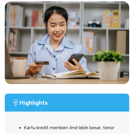
Blog
Paper XB
Kumpulan tips dan informasi bisnis
Bayar luar negeri pakai kartu kredit
Kartu Kredit Bisnis
Paper Card
Satu kartu untuk bisnis & personal
Paper Horizon
Kartu korporat expense terlengkap
Solusi Industri
Food & Beverages
Kelola Multi Outlet & Supplier
Konstruksi
Kelola Pembayaran Termin Proyek
Highlights
Health & Beauty
Terima Pembayaran Instan Dan CC
Kartu kredit memberi
limit
lebih besar, tenor