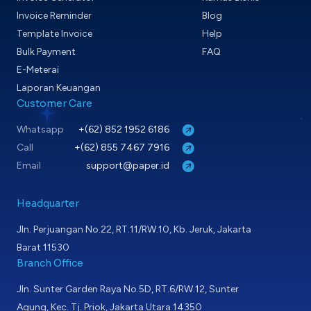
Invoice Reminder
Blog
Template Invoice
Help
Bulk Payment
FAQ
E-Meterai
Laporan Keuangan
Customer Care
Whatsapp
+(62) 852 1952 6186
Call
+(62) 855 7467 7916
Email
support@paper.id
Headquarter
Jln. Perjuangan No.22, RT.11/RW.10, Kb. Jeruk, Jakarta
Barat 11530
Branch Office
Jln. Sunter Garden Raya No.5D, RT.6/RW.12, Sunter
Agung, Kec. Tj. Priok, Jakarta Utara 14350