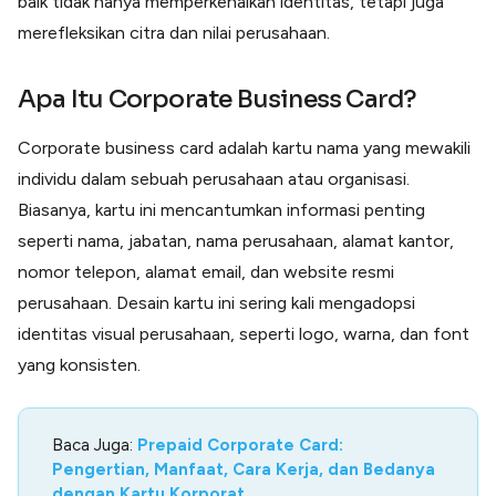
baik tidak hanya memperkenalkan identitas, tetapi juga
Lainnya
merefleksikan citra dan nilai perusahaan.
Open API
Integrasi sistem bisnis dengan API
Software Akuntansi
Apa Itu Corporate Business Card?
Pencatatan Laporan Keuangan Gratis
Integrasi Accurate
Corporate business card adalah kartu nama yang mewakili
Integrasi Paper dengan Accurate
individu dalam sebuah perusahaan atau organisasi.
Biasanya, kartu ini mencantumkan informasi penting
seperti nama, jabatan, nama perusahaan, alamat kantor,
nomor telepon, alamat email, dan website resmi
perusahaan. Desain kartu ini sering kali mengadopsi
identitas visual perusahaan, seperti logo, warna, dan font
yang konsisten.
Baca Juga:
Prepaid Corporate Card:
Pengertian, Manfaat, Cara Kerja, dan Bedanya
dengan Kartu Korporat