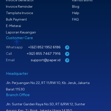
Invoice Generator
Kamus Bisnis
Invoice Reminder
Blog
Template Invoice
Help
Bulk Payment
FAQ
E-Meterai
Laporan Keuangan
Customer Care
Whatsapp
+(62) 852 1952 6186
Call
+(62) 855 7467 7916
Email
support@paper.id
Headquarter
Jln. Perjuangan No.22, RT.11/RW.10, Kb. Jeruk, Jakarta
Barat 11530
Branch Office
Jln. Sunter Garden Raya No.5D, RT.6/RW.12, Sunter
Agung, Kec. Tj. Priok, Jakarta Utara 14350