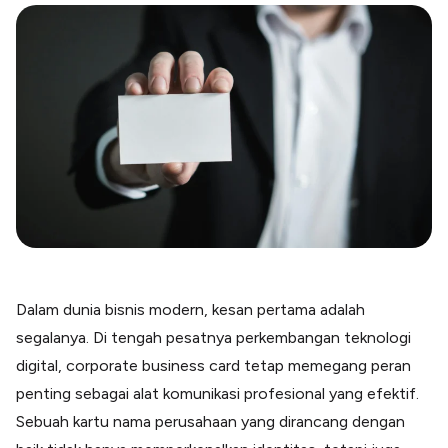
Blog
Paper XB
Kumpulan tips dan informasi bisnis
Bayar luar negeri pakai kartu kredit
Kartu Kredit Bisnis
Paper Card
Satu kartu untuk bisnis & personal
Paper Horizon
Kartu korporat expense terlengkap
Solusi Industri
Food & Beverages
Kelola Multi Outlet & Supplier
Dalam dunia bisnis modern, kesan pertama adalah
Konstruksi
Kelola Pembayaran Termin Proyek
segalanya. Di tengah pesatnya perkembangan teknologi
digital, corporate business card tetap memegang peran
Health & Beauty
Terima Pembayaran Instan Dan CC
penting sebagai alat komunikasi profesional yang efektif.
Sebuah kartu nama perusahaan yang dirancang dengan