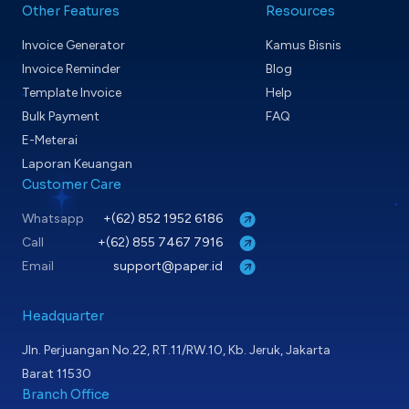
Other Features
Resources
Invoice Generator
Kamus Bisnis
Invoice Reminder
Blog
Template Invoice
Help
Bulk Payment
FAQ
E-Meterai
Laporan Keuangan
Customer Care
Whatsapp
+(62) 852 1952 6186
Call
+(62) 855 7467 7916
Email
support@paper.id
Headquarter
Jln. Perjuangan No.22, RT.11/RW.10, Kb. Jeruk, Jakarta
Barat 11530
Branch Office