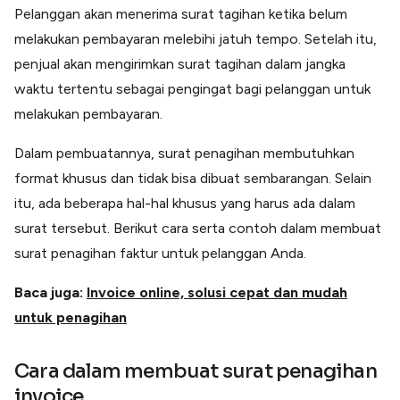
Lainnya
Pelanggan akan menerima surat tagihan ketika belum
Open API
melakukan pembayaran melebihi jatuh tempo. Setelah itu,
Integrasi sistem bisnis dengan API
penjual akan mengirimkan surat tagihan dalam jangka
Software Akuntansi
Pencatatan Laporan Keuangan Gratis
waktu tertentu sebagai pengingat bagi pelanggan untuk
melakukan pembayaran.
Integrasi Accurate
Integrasi Paper dengan Accurate
Dalam pembuatannya, surat penagihan membutuhkan
format khusus dan tidak bisa dibuat sembarangan. Selain
itu, ada beberapa hal-hal khusus yang harus ada dalam
surat tersebut. Berikut cara serta contoh dalam membuat
surat penagihan faktur untuk pelanggan Anda.
Baca juga:
Invoice online, solusi cepat dan mudah
untuk penagihan
Cara dalam membuat surat penagihan
invoice