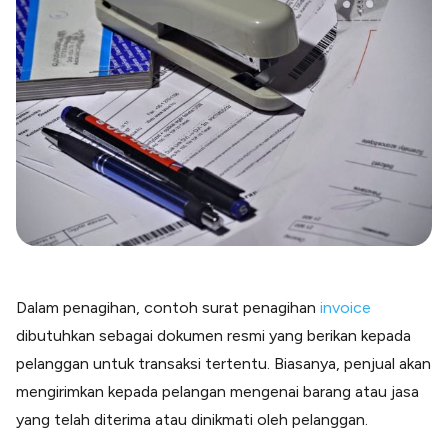
Blog
Paper XB
Kumpulan tips dan informasi bisnis
Bayar luar negeri pakai kartu kredit
Kartu Kredit Bisnis
Paper Card
Satu kartu untuk bisnis & personal
Paper Horizon
Kartu korporat expense terlengkap
Solusi Industri
Food & Beverages
Kelola Multi Outlet & Supplier
Dalam penagihan, contoh surat penagihan
invoice
Konstruksi
dibutuhkan sebagai dokumen resmi yang berikan kepada
Kelola Pembayaran Termin Proyek
pelanggan untuk transaksi tertentu. Biasanya, penjual akan
Health & Beauty
Terima Pembayaran Instan Dan CC
mengirimkan kepada pelangan mengenai barang atau jasa
yang telah diterima atau dinikmati oleh pelanggan.