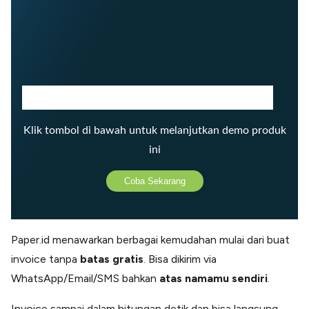
The maximum number of views of this element is reached.
Please contact the webmaster to enable unlimited views.
Klik tombol di bawah untuk melanjutkan demo produk
ini
Coba Sekarang
Paper.id menawarkan berbagai kemudahan mulai dari buat
invoice tanpa
batas gratis
. Bisa dikirim via
WhatsApp/Email/SMS bahkan
atas namamu sendiri
.
Invoice sampai dalam hitungan detik dan bisa langsung