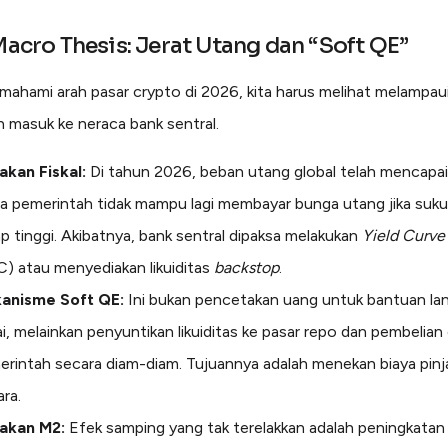
 Macro Thesis: Jerat Utang dan “Soft QE”
ahami arah pasar crypto di 2026, kita harus melihat melampaui
 masuk ke neraca bank sentral.
akan Fiskal:
Di tahun 2026, beban utang global telah mencapai 
a pemerintah tidak mampu lagi membayar bunga utang jika suk
p tinggi. Akibatnya, bank sentral dipaksa melakukan
Yield Curve
) atau menyediakan likuiditas
backstop
.
anisme Soft QE:
Ini bukan pencetakan uang untuk bantuan la
i, melainkan penyuntikan likuiditas ke pasar repo dan pembelian 
erintah secara diam-diam. Tujuannya adalah menekan biaya pin
ra.
akan M2:
Efek samping yang tak terelakkan adalah peningkata