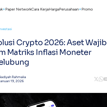
+
+
uk
Paper Network
Cara Kerja
Harga
Perusahaan
Promo
Investasi
lusi Crypto 2026: Aset Wajib
m Matriks Inflasi Moneter
elubung
Nadiyah Rahmalia
Januari 19, 2026