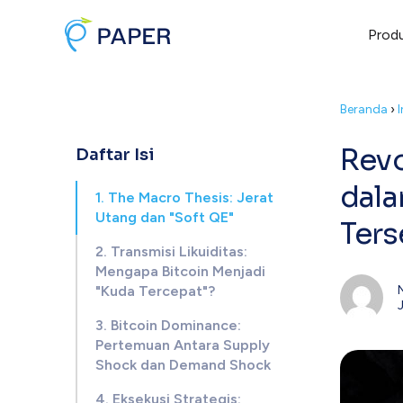
Prod
Beranda
›
Revo
Daftar Isi
dala
1. The Macro Thesis: Jerat
Utang dan "Soft QE"
Ters
2. Transmisi Likuiditas:
Mengapa Bitcoin Menjadi
"Kuda Tercepat"?
3. Bitcoin Dominance:
Pertemuan Antara Supply
Shock dan Demand Shock
4. Eksekusi Strategis: