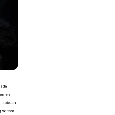
pada
ajemen
, sebuah
g secara