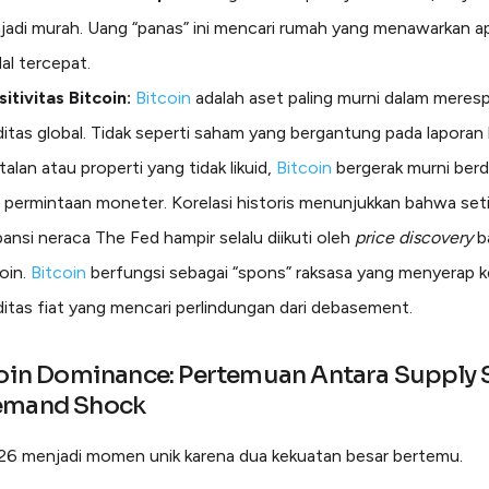
adi murah. Uang “panas” ini mencari rumah yang menawarkan ap
al tercepat.
itivitas Bitcoin:
Bitcoin
adalah aset paling murni dalam meres
iditas global. Tidak seperti saham yang bergantung pada laporan 
talan atau properti yang tidak likuid,
Bitcoin
bergerak murni berd
 permintaan moneter. Korelasi historis menunjukkan bahwa set
ansi neraca The Fed hampir selalu diikuti oleh
price discovery
b
oin.
Bitcoin
berfungsi sebagai “spons” raksasa yang menyerap k
iditas fiat yang mencari perlindungan dari debasement.
coin Dominance: Pertemuan Antara Supply
emand Shock
6 menjadi momen unik karena dua kekuatan besar bertemu.