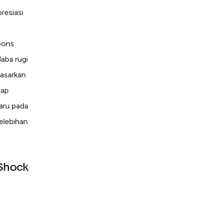
resiasi
pons
laba rugi
asarkan
iap
aru pada
elebihan
 Shock