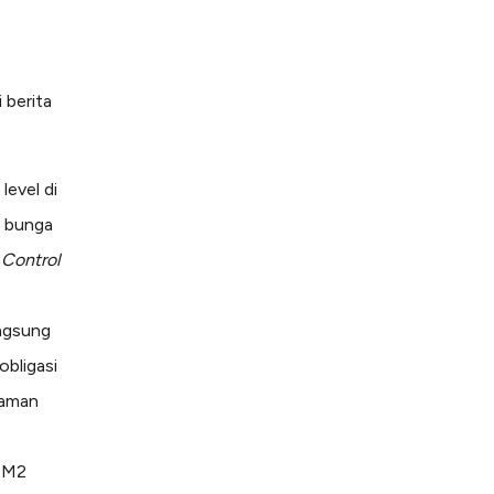
 berita
level di
u bunga
 Control
ngsung
obligasi
jaman
n M2