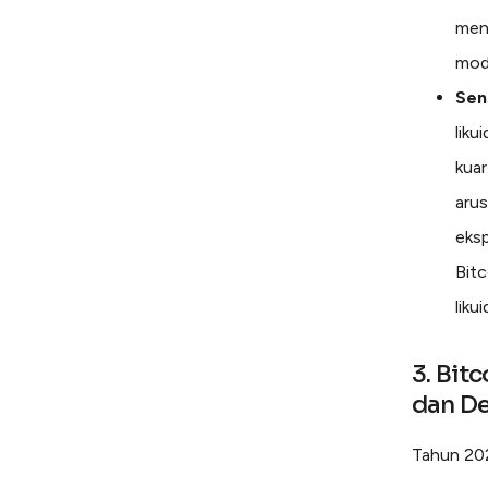
menj
mod
Sens
liku
kuar
arus
eksp
Bitc
liku
3. Bit
dan D
Tahun 202