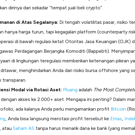
n dirinya dari sekadar “tempat jual-beli crypto”.
manan di Atas Segalanya:
Di tengah volatilitas pasar, risiko te
n hanya harga turun, tapi kegagalan platform (counterparty ris
perasi di bawah regulasi ketat Otoritas Jasa Keuangan (OJK) 
gawas Perdagangan Berjangka Komoditi (Bappebti). Menyimpa
yaan di lingkungan teregulasi memberikan ketenangan pikiran ya
 ditawar, menghindarkan Anda dari risiko bursa offshore yang ser
k transparan.
iensi Modal via Rotasi Aset:
Pluang
adalah
The Most Complete
dengan akses ke 2.000+ aset. Mengapa ini penting? Dalam m
ofolio, ada kalanya Anda perlu mengamankan profit
Bitcoin
(Ris
ang
, Anda bisa langsung merotasi profit tersebut ke
Emas
,
Inde
, atau
Saham AS
tanpa harus menarik dana ke bank (yang mema