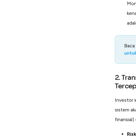
Mone
kena
adal
Baca
untu
2. Tra
Tercep
Investor 
sistem ak
finansial
Ris