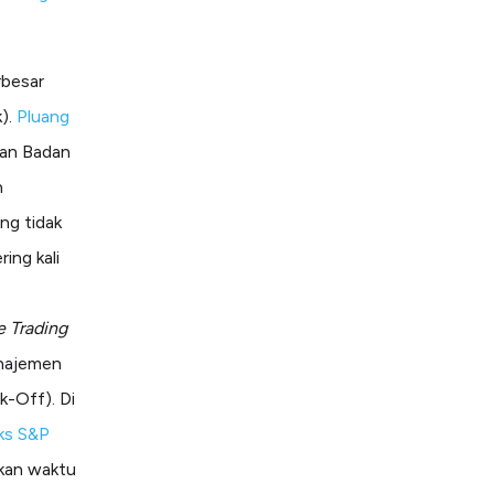
rbesar
k).
Pluang
dan Badan
n
ng tidak
ing kali
 Trading
anajemen
k-Off). Di
ks S&P
kan waktu