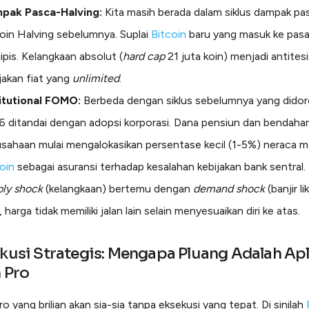
pak Pasca-Halving:
Kita masih berada dalam siklus dampak pa
oin Halving sebelumnya. Suplai
Bitcoin
baru yang masuk ke pasa
pis. Kelangkaan absolut (
hard cap
21 juta koin) menjadi antitesi
jakan fiat yang
unlimited
.
titutional FOMO:
Berbeda dengan siklus sebelumnya yang didoro
 ditandai dengan adopsi korporasi. Dana pensiun dan bendaha
sahaan mulai mengalokasikan persentase kecil (1-5%) neraca m
oin
sebagai asuransi terhadap kesalahan kebijakan bank sentral.
ply shock
(kelangkaan) bertemu dengan
demand shock
(banjir li
 harga tidak memiliki jalan lain selain menyesuaikan diri ke atas.
ekusi Strategis: Mengapa Pluang Adalah Apl
n Pro
o yang brilian akan sia-sia tanpa eksekusi yang tepat. Di sinilah