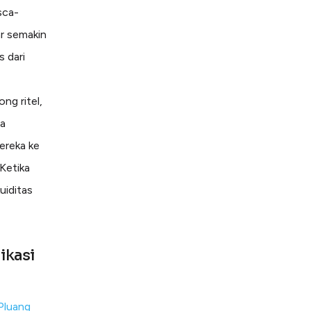
sca-
r semakin
s dari
ng ritel,
ra
ereka ke
 Ketika
kuiditas
ikasi
Pluang