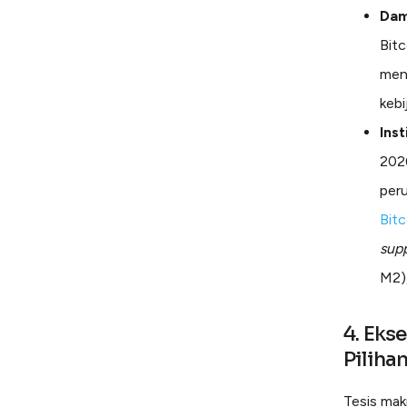
Dam
Bitc
meni
kebi
Ins
2026
peru
Bitc
sup
M2),
4. Eks
Piliha
Tesis makr