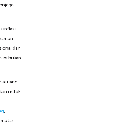
enjaga
inflasi
 namun
sional dan
 ini bukan
plai uang
kan untuk
ng
,
emutar