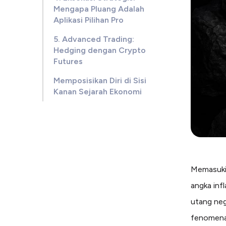
Mengapa Pluang Adalah
Aplikasi Pilihan Pro
5. Advanced Trading:
Hedging dengan Crypto
Futures
Memposisikan Diri di Sisi
Kanan Sejarah Ekonomi
Memasuki 
angka inf
utang neg
fenomena 