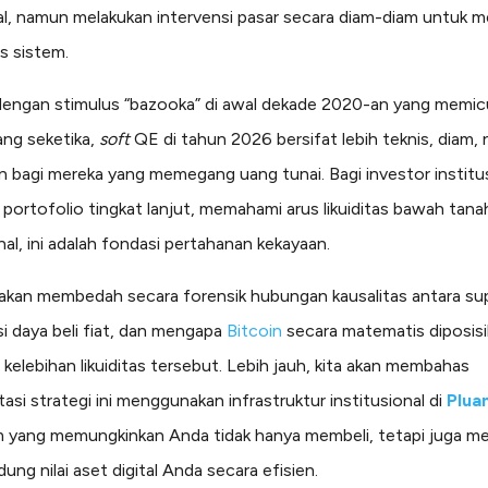
l, namun melakukan intervensi pasar secara diam-diam untuk m
as sistem.
engan stimulus “bazooka” di awal dekade 2020-an yang memicu 
ang seketika,
soft
QE di tahun 2026 bersifat lebih teknis, diam,
 bagi mereka yang memegang uang tunai. Bagi investor institu
 portofolio tingkat lanjut, memahami arus likuiditas bawah tanah
nal, ini adalah fondasi pertahanan kekayaan.
ni akan membedah secara forensik hubungan kausalitas antara su
si daya beli fiat, dan mengapa
Bitcoin
secara matematis diposisi
kelebihan likuiditas tersebut. Lebih jauh, kita akan membahas
asi strategi ini menggunakan infrastruktur institusional di
Plua
 yang memungkinkan Anda tidak hanya membeli, tetapi juga m
ung nilai aset digital Anda secara efisien.