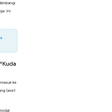
diimbangi
a. Ini
ia
 “Kuda
 masuk ke
ang (aset
 modal