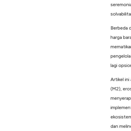
seremonia
solvabilit
Berbeda d
harga bar
mematikan
pengelola
lagi opsio
Artikel i
(M2), ero
menyerap 
implement
ekosistem
dan melind