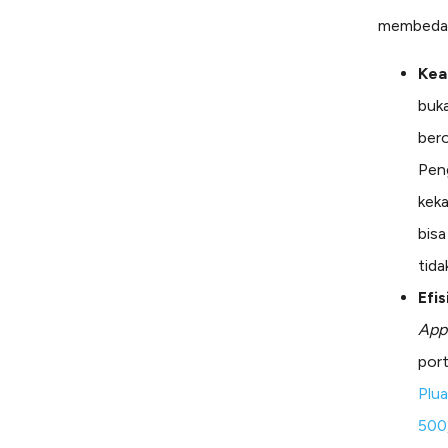
membedaka
Kea
buka
bero
Pen
keka
bisa
tida
Efis
App
port
Plu
500