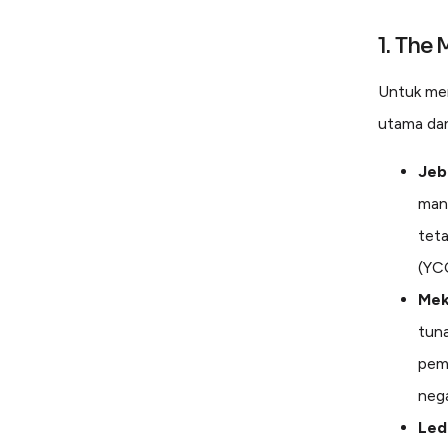
1. The
Untuk mem
utama dan
Jeb
man
teta
(YCC
Mek
tuna
pem
nega
Led