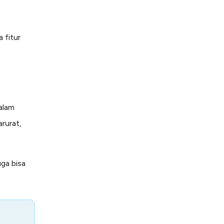
 fitur
alam
rurat,
ga bisa