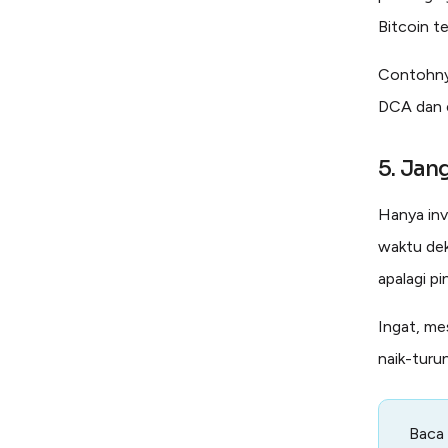
Bitcoin te
Contohnya
DCA dan e
5. Jan
Hanya inv
waktu dek
apalagi pi
Ingat, me
naik-turun
Baca