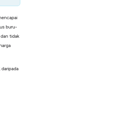
 mencapai
rus buru-
 dan tidak
 harga
k daripada