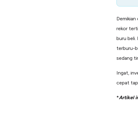
Demikian 
rekor tert
buru beli.
terburu-b
sedang ti
Ingat, in
cepat tap
*
Artikel 