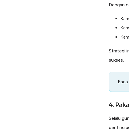
Dengan car
Kamu
Kamu
Kamu
Strategi 
sukses.
Baca
4. Pak
Selalu gun
penting ag