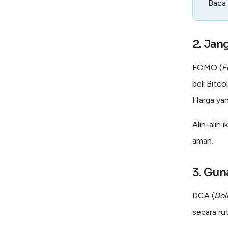
Baca
2. Jan
FOMO (
F
beli Bitco
Harga yang
Alih-alih 
aman.
3. Gun
DCA (
Dol
secara rut