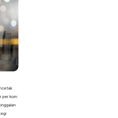
encetak
 per koin.
tinggalan
tegi