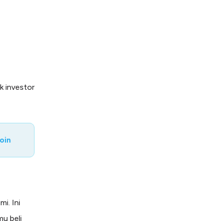
k investor
oin
i. Ini
mu beli