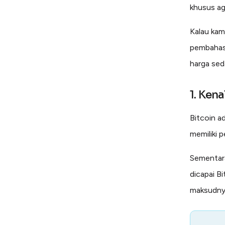
khusus ag
Kalau kam
pembahas
harga seda
1. Ken
Bitcoin a
memiliki p
Sementara
dicapai Bi
maksudnya