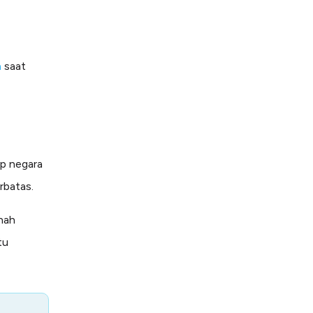
n
saat
ap negara
rbatas.
rnah
itu