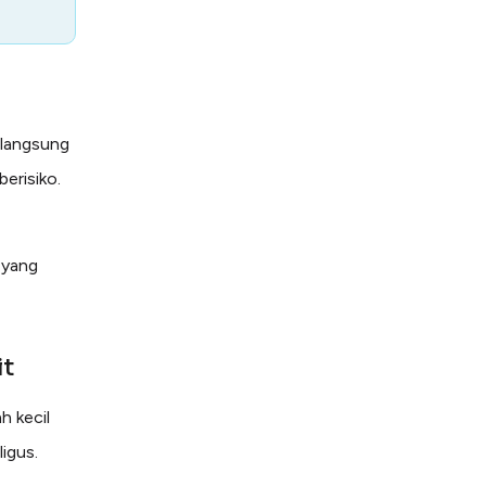
 langsung
berisiko.
i yang
it
h kecil
ligus.