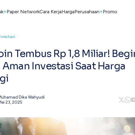
+
+
uk
Paper Network
Cara Kerja
Harga
Perusahaan
Promo
Investasi
oin Tembus Rp 1,8 Miliar! Begi
 Aman Investasi Saat Harga
gi
Muhamad Dika Wahyudi
Mei 23, 2025