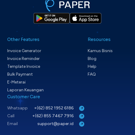
Other Features
Resources
Invoice Generator
Kamus Bisnis
Invoice Reminder
Blog
Template Invoice
Help
Bulk Payment
FAQ
E-Meterai
Laporan Keuangan
Customer Care
Whatsapp
+(62) 852 1952 6186
Call
+(62) 855 7467 7916
Email
support@paper.id