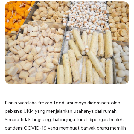
Blog
Paper XB
Kumpulan tips dan informasi bisnis
Bayar luar negeri pakai kartu kredit
Kartu Kredit Bisnis
Paper Card
Satu kartu untuk bisnis & personal
Paper Horizon
Kartu korporat expense terlengkap
Solusi Industri
Food & Beverages
Kelola Multi Outlet & Supplier
Konstruksi
Kelola Pembayaran Termin Proyek
Bisnis waralaba frozen food umumnya didominasi oleh
Health & Beauty
pebisnis UKM yang menjalankan usahanya dari rumah.
Terima Pembayaran Instan Dan CC
Secara tidak langsung, hal ini juga turut dipengaruhi oleh
pandemi COVID-19 yang membuat banyak orang memilih