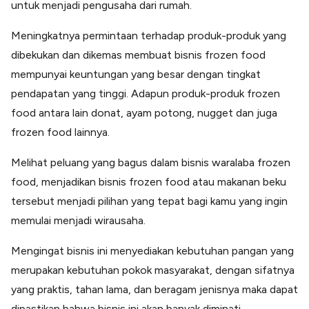
untuk menjadi pengusaha dari rumah.
Lainnya
Open API
Integrasi sistem bisnis dengan API
Meningkatnya permintaan terhadap produk-produk yang
dibekukan dan dikemas membuat bisnis frozen food
Software Akuntansi
Pencatatan Laporan Keuangan Gratis
mempunyai keuntungan yang besar dengan tingkat
Integrasi Accurate
pendapatan yang tinggi. Adapun produk-produk frozen
Integrasi Paper dengan Accurate
food antara lain donat, ayam potong, nugget dan juga
frozen food lainnya.
Melihat peluang yang bagus dalam bisnis waralaba frozen
food, menjadikan bisnis frozen food atau makanan beku
tersebut menjadi pilihan yang tepat bagi kamu yang ingin
memulai menjadi wirausaha.
Mengingat bisnis ini menyediakan kebutuhan pangan yang
merupakan kebutuhan pokok masyarakat, dengan sifatnya
yang praktis, tahan lama, dan beragam jenisnya maka dapat
dipastikan bahwa bisnis ini akan banyak diminati