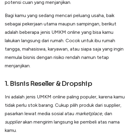
potensi cuan yang menjanjikan.
Lainnya
Open API
Integrasi sistem bisnis dengan API
Bagi kamu yang sedang mencari peluang usaha, baik
sebagai pekerjaan utama maupun sampingan, berikut
Software Akuntansi
Pencatatan Laporan Keuangan Gratis
adalah beberapa jenis UMKM online yang bisa kamu
Integrasi Accurate
lakukan langsung dari rumah. Cocok untuk ibu rumah
Integrasi Paper dengan Accurate
tangga, mahasiswa, karyawan, atau siapa saja yang ingin
memulai bisnis dengan risiko rendah namun tetap
menjanjikan.
1. Bisnis Reseller & Dropship
Ini adalah jenis UMKM online paling populer, karena kamu
tidak perlu stok barang. Cukup pilih produk dari supplier,
pasarkan lewat media sosial atau
marketplace
, dan
supplier
akan mengirim langsung ke pembeli atas nama
kamu.