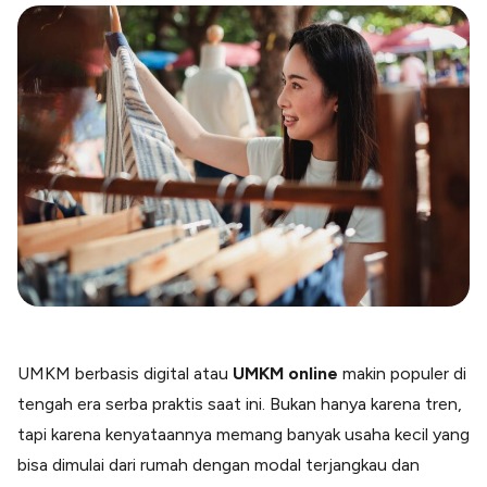
Blog
Paper XB
Kumpulan tips dan informasi bisnis
Bayar luar negeri pakai kartu kredit
Kartu Kredit Bisnis
Paper Card
Satu kartu untuk bisnis & personal
Paper Horizon
Kartu korporat expense terlengkap
Solusi Industri
Food & Beverages
Kelola Multi Outlet & Supplier
Konstruksi
Kelola Pembayaran Termin Proyek
UMKM berbasis digital atau
UMKM online
makin populer di
Health & Beauty
tengah era serba praktis saat ini. Bukan hanya karena tren,
Terima Pembayaran Instan Dan CC
tapi karena kenyataannya memang banyak usaha kecil yang
bisa dimulai dari rumah dengan modal terjangkau dan