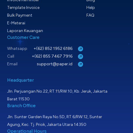
Template Invoice
Help
Bulk Payment
FAQ
E-Meterai
Laporan Keuangan
Customer Care
Whatsapp
+(62) 852 1952 6186
Call
+(62) 855 7467 7916
Email
support@paper.id
Headquarter
Jln. Perjuangan No.22, RT.11/RW.10, Kb. Jeruk, Jakarta
Barat 11530
Branch Office
Jln. Sunter Garden Raya No.5D, RT.6/RW.12, Sunter
Agung, Kec. Tj. Priok, Jakarta Utara 14350
Operational Hours