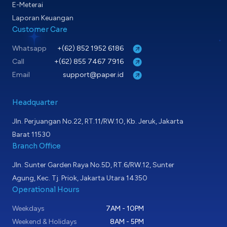
E-Meterai
Laporan Keuangan
Customer Care
Whatsapp
+(62) 852 1952 6186
Call
+(62) 855 7467 7916
Email
support@paper.id
Headquarter
Jln. Perjuangan No.22, RT.11/RW.10, Kb. Jeruk, Jakarta
Barat 11530
Branch Office
Jln. Sunter Garden Raya No.5D, RT.6/RW.12, Sunter
Agung, Kec. Tj. Priok, Jakarta Utara 14350
Operational Hours
Weekdays
7AM - 10PM
Weekend & Holidays
8AM - 5PM