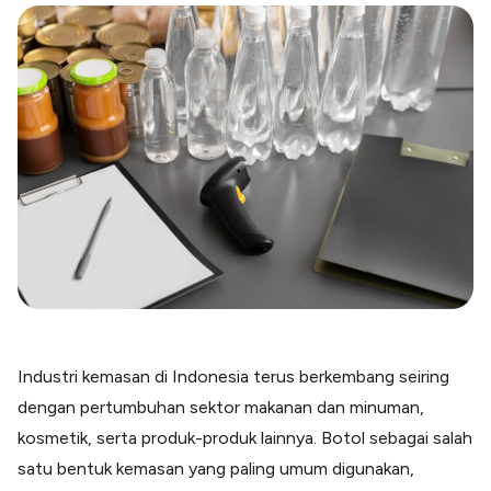
Blog
Paper XB
Kumpulan tips dan informasi bisnis
Bayar luar negeri pakai kartu kredit
Kartu Kredit Bisnis
Paper Card
Satu kartu untuk bisnis & personal
Paper Horizon
Kartu korporat expense terlengkap
Solusi Industri
Food & Beverages
Kelola Multi Outlet & Supplier
Konstruksi
Kelola Pembayaran Termin Proyek
Industri kemasan di Indonesia terus berkembang seiring
Health & Beauty
dengan pertumbuhan sektor makanan dan minuman,
Terima Pembayaran Instan Dan CC
kosmetik, serta produk-produk lainnya. Botol sebagai salah
satu bentuk kemasan yang paling umum digunakan,