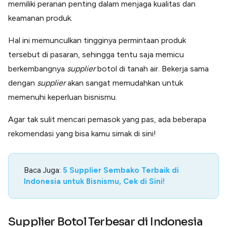
memiliki peranan penting dalam menjaga kualitas dan
Lainnya
Open API
keamanan produk.
Integrasi sistem bisnis dengan API
Hal ini memunculkan tingginya permintaan produk
Software Akuntansi
Pencatatan Laporan Keuangan Gratis
tersebut di pasaran, sehingga tentu saja memicu
Integrasi Accurate
berkembangnya
supplier
botol di tanah air. Bekerja sama
Integrasi Paper dengan Accurate
dengan
supplier
akan sangat memudahkan untuk
memenuhi keperluan bisnismu.
Agar tak sulit mencari pemasok yang pas, ada beberapa
rekomendasi yang bisa kamu simak di sini!
Baca Juga:
5 Supplier Sembako Terbaik di
Indonesia untuk Bisnismu, Cek di Sini!
Supplier Botol Terbesar di Indonesia