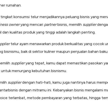
iner rumahan.
 tingkat konsumsi telur menjadikannya peluang bisnis yang menar
iness owner
yang mencari
partner
bisnis, memilih
supplier
denga
l dan kualitas produk yang tinggi adalah langkah penting.
pplier
telur ayam menawarkan produk berkualitas yang cocok u
 bisnismu, baik di sektor kuliner maupun penjualan bahan baku
emilih
supplier
yang tepat, kamu dapat memastikan pasokan y
 untuk menunjang kebutuhan bisnismu.
milih
supplier
dengan hati-hati, kamu juga nantinya harus memp
 antarbisnis dengan mitramu ini. Kebanyakan bisnis mengalami m
voice terlambat, metode pembayaran yang terbatas, hingga te