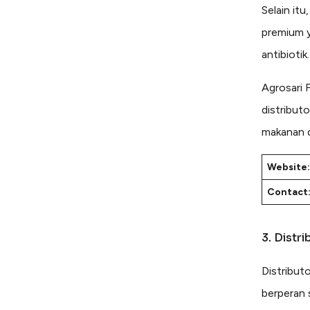
Selain it
premium 
antibiotik.
Agrosari 
distribut
makanan 
Website:
Contact
3. Distri
Distribut
berperan 