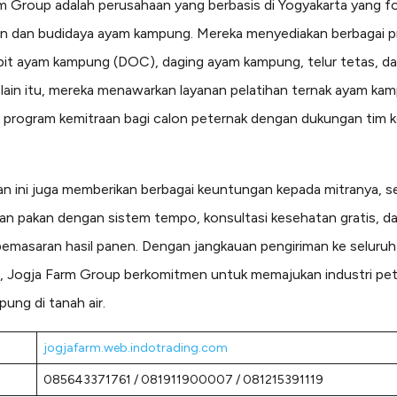
m Group adalah perusahaan yang berbasis di Yogyakarta yang f
n dan budidaya ayam kampung. Mereka menyediakan berbagai 
ibit ayam kampung (DOC), daging ayam kampung, telur tetas, dan
Selain itu, mereka menawarkan layanan pelatihan ternak ayam ka
 program kemitraan bagi calon peternak dengan dukungan tim 
n ini juga memberikan berbagai keuntungan kepada mitranya, se
n pakan dengan sistem tempo, konsultasi kesehatan gratis, d
emasaran hasil panen. Dengan jangkauan pengiriman ke seluruh
, Jogja Farm Group berkomitmen untuk memajukan industri pe
ung di tanah air.
jogjafarm.web.indotrading.com
:
085643371761 / 081911900007 / 081215391119