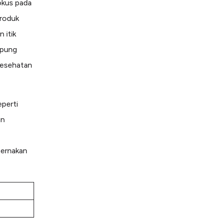
okus pada
produk
 itik
mpung
kesehatan
perti
an
ternakan