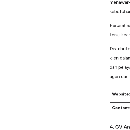
menawarka
kebutuhan
Perusahaa
teruji ke
Distribut
klien dal
dan pelay
agen dan 
Website:
Contact
4. CV An