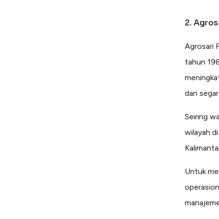
2. Agros
Agrosari 
tahun 198
meningkat
dan segar
Seiring w
wilayah d
Kalimanta
Untuk mem
operasion
manajemen