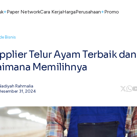
+
+
uk
Paper Network
Cara Kerja
Harga
Perusahaan
Promo
de Bisnis
pplier Telur Ayam Terbaik dan
aimana Memilihnya
Nadiyah Rahmalia
Desember 31, 2024