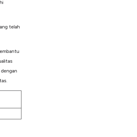
hi
ang telah
 membantu
alitas
k dengan
tas.