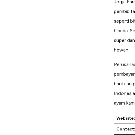
Jogja Far
pembibita
seperti b
hibrida. 
super dan
hewan.
Perusahaa
pembayara
bantuan p
Indonesia
ayam kamp
Website:
Contact