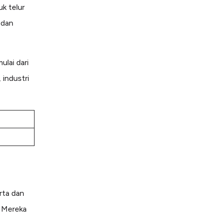
uk telur
 dan
ulai dari
 industri
rta dan
. Mereka