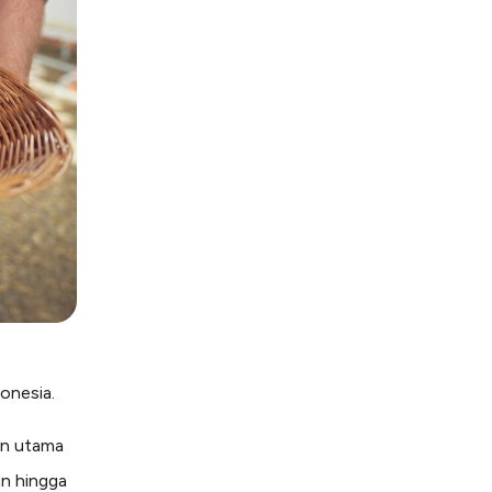
onesia.
an utama
an hingga