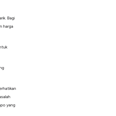
ik. Bagi
n harga
ntuk
.
ang
erhatikan
asalah
mpo yang