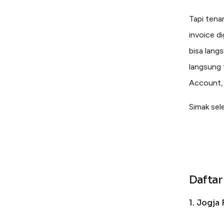
Tapi tenan
invoice d
bisa lang
langsung 
Account,
Simak sel
Dafta
1. Jogja