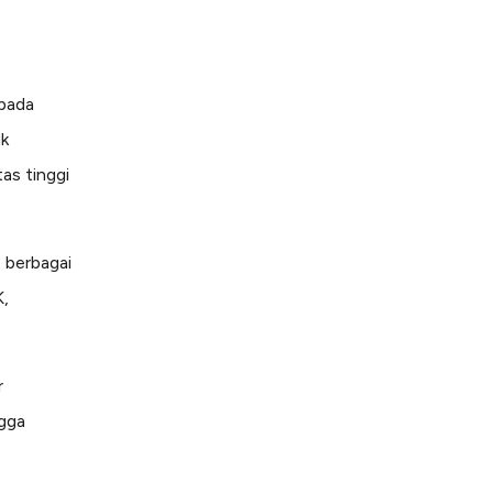
 pada
uk
as tinggi
e berbagai
K,
r
ngga