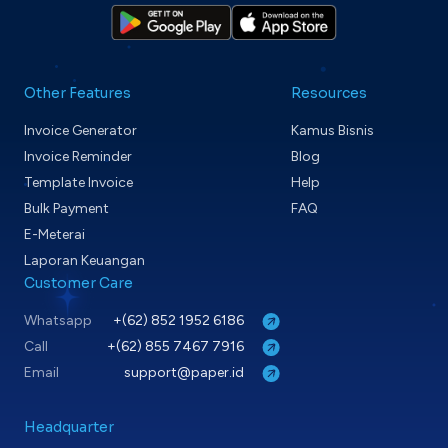
Other Features
Resources
Invoice Generator
Kamus Bisnis
Invoice Reminder
Blog
Template Invoice
Help
Bulk Payment
FAQ
E-Meterai
Laporan Keuangan
Customer Care
Whatsapp
+(62) 852 1952 6186
Call
+(62) 855 7467 7916
Email
support@paper.id
Headquarter