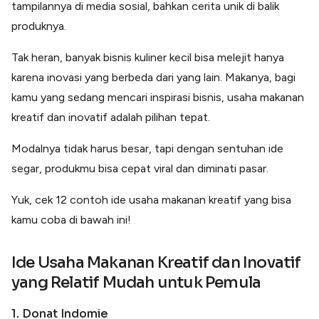
tampilannya di media sosial, bahkan cerita unik di balik
Lainnya
Open API
produknya.
Integrasi sistem bisnis dengan API
Tak heran, banyak bisnis kuliner kecil bisa melejit hanya
Software Akuntansi
Pencatatan Laporan Keuangan Gratis
karena inovasi yang berbeda dari yang lain. Makanya, bagi
Integrasi Accurate
kamu yang sedang mencari inspirasi bisnis, usaha makanan
Integrasi Paper dengan Accurate
kreatif dan inovatif adalah pilihan tepat.
Modalnya tidak harus besar, tapi dengan sentuhan ide
segar, produkmu bisa cepat viral dan diminati pasar.
Yuk, cek 12 contoh ide usaha makanan kreatif yang bisa
kamu coba di bawah ini!
Ide Usaha Makanan Kreatif dan Inovatif
yang Relatif Mudah untuk Pemula
1. Donat Indomie