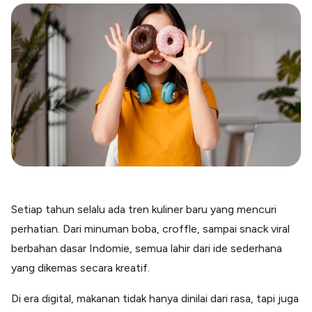
Blog
Paper XB
Kumpulan tips dan informasi bisnis
Bayar luar negeri pakai kartu kredit
Kartu Kredit Bisnis
Paper Card
Satu kartu untuk bisnis & personal
Paper Horizon
Kartu korporat expense terlengkap
Solusi Industri
Food & Beverages
Kelola Multi Outlet & Supplier
Setiap tahun selalu ada tren kuliner baru yang mencuri
Konstruksi
perhatian. Dari minuman boba, croffle, sampai snack viral
Kelola Pembayaran Termin Proyek
berbahan dasar Indomie, semua lahir dari ide sederhana
Health & Beauty
Terima Pembayaran Instan Dan CC
yang dikemas secara kreatif.
Di era digital, makanan tidak hanya dinilai dari rasa, tapi juga