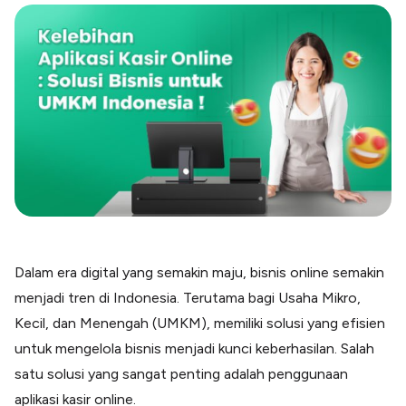
Blog
Paper XB
Kumpulan tips dan informasi bisnis
Bayar luar negeri pakai kartu kredit
Kartu Kredit Bisnis
Paper Card
Satu kartu untuk bisnis & personal
Paper Horizon
Kartu korporat expense terlengkap
Solusi Industri
Food & Beverages
Kelola Multi Outlet & Supplier
Dalam era digital yang semakin maju, bisnis online semakin
Konstruksi
menjadi tren di Indonesia. Terutama bagi Usaha Mikro,
Kelola Pembayaran Termin Proyek
Kecil, dan Menengah (UMKM), memiliki solusi yang efisien
Health & Beauty
Terima Pembayaran Instan Dan CC
untuk mengelola bisnis menjadi kunci keberhasilan. Salah
satu solusi yang sangat penting adalah penggunaan
aplikasi kasir online.