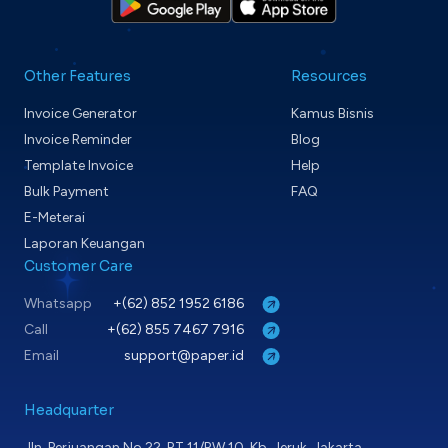
Other Features
Resources
Invoice Generator
Kamus Bisnis
Invoice Reminder
Blog
Template Invoice
Help
Bulk Payment
FAQ
E-Meterai
Laporan Keuangan
Customer Care
Whatsapp
+(62) 852 1952 6186
Call
+(62) 855 7467 7916
Email
support@paper.id
Headquarter
Jln. Perjuangan No.22, RT.11/RW.10, Kb. Jeruk, Jakarta