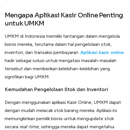
Lainnya
Open API
Mengapa Aplikasi Kasir Online Penting
Integrasi sistem bisnis dengan API
untuk UMKM
Software Akuntansi
Pencatatan Laporan Keuangan Gratis
UMKM di Indonesia memiliki tantangan dalam mengelola
Integrasi Accurate
Integrasi Paper dengan Accurate
bisnis mereka, terutama dalam hal pengelolaan stok,
inventori, dan transaksi pembayaran.
Aplikasi kasir online
hadir sebagai solusi untuk mengatasi masalah-masalah
tersebut dan memberikan kelebihan-kelebihan yang
signifikan bagi UMKM.
Kemudahan Pengelolaan Stok dan Inventori
Dengan menggunakan aplikasi Kasir Online, UMKM dapat
dengan mudah melacak stok barang mereka. Aplikasi ini
memungkinkan pemilik bisnis untuk mengupdate stok
secara
real-time
, sehingga mereka dapat mengetahui